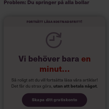
Problem: Du springer på alla bollar
Visst är det härligt med engagemang, och du gillar ju att
vara så uppslukad av jobbet att du nästan glömmer bort
att du jobbar. Problemet är bara att den inställningen gör
Fortsätt läsa kostnadsfritt!
dig både stressad och utmattad. Till slut så pass att du
inte lyckas koncentrera dig på någonting alls när du
springer på alla bollar och försöker sätta dig in i precis
allt.
Vi behöver bara
en
minut…
Så roligt att du vill fortsätta läsa våra artiklar!
Det får du strax göra,
utan att betala något
.
Skapa ditt gratiskonto