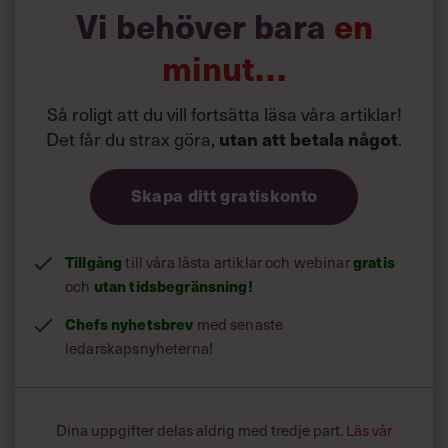
några riktigt stora framgångar, där chefen (Lars
Vi behöver bara
en
Lagerbäck) inte riktigt ser VM guld framför sig. Medan
Svennis inre tro smittar av sig på sina spelare i
minut…
Manchester City, vilket gjort att de presterat bättre än
allas förväntningar.
Så roligt att du vill fortsätta läsa våra artiklar!
Frågan är nu vad din självbild gör för dig och andra. Får
Det får du strax göra,
utan att betala något
.
du den respekten du förtjänar eller är andra lika kritiska
som du är mot dig själv?
Skapa ditt gratiskonto
Här kommer tre råd för att stärka din självkänsla:
Tillgång
till våra låsta artiklar och webinar
gratis
och
utan tidsbegränsning!
Chefs nyhetsbrev
med senaste
ledarskapsnyheterna!
Dina uppgifter delas aldrig med tredje part.
Läs vår