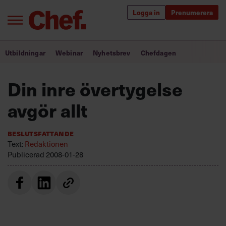
Logga in
Prenumerera
Bra ledare förändrar världen
Utbildningar
Webinar
Nyhetsbrev
Chefdagen
Innehåll från Chef
Din inre övertygelse
Utbildning för ledare
avgör allt
Chefakademin+
Beslutsfattande
Populära utbildningar
Text:
Redaktionen
Publicerad
2008-01-28
Annonsera
Om oss
Kontakta oss
Kundservice