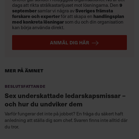
dags att rikta strålkastarljuset mot lösningarna. Den
9
september
samlar vi några av
Sveriges främsta
forskare och experter
för att skapa en
handlingsplan
med konkreta lösningar
som du och din organisation
kan börja använda direkt.
ANMÄL DIG HÄR
Mer på ämnet
Beslutsfattande
Sex underskattade ledarskapsmissar –
och hur du undviker dem
Varför fungerar det inte på jobbet? En fråga du säkert haft
anledning att ställa dig som chef. Svaren finns inte alltid där
du tror.