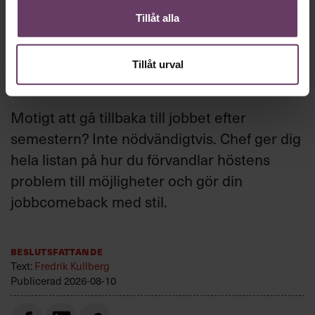
klarar du
Tillåt alla
chefsutmaningarna i
Tillåt urval
höst
Motigt att gå tillbaka till jobbet efter
semestern? Inte nödvändigtvis. Chef ger dig
hela listan på hur du förvandlar höstens
problem till möjligheter och gör din
jobbcomeback med stil.
Beslutsfattande
Text:
Fredrik Kullberg
Publicerad
2026-08-10