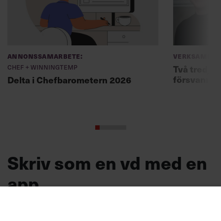
Annonssamarbete:
Verksamhet
Chef + Winningtemp
Två tredjed
försvann –
Delta i Chefbarometern 2026
Skriv som en vd med en
app
MVH VD
Kan en app som förvandlar