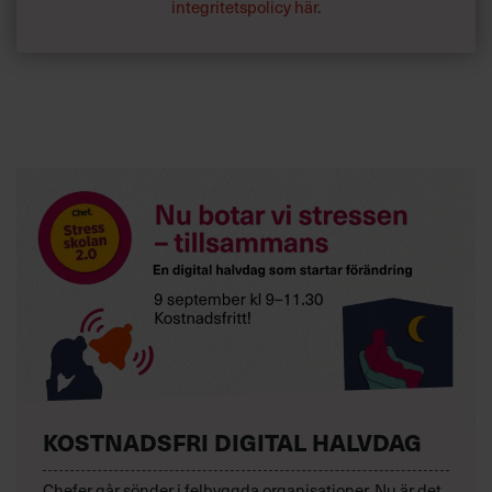
integritetspolicy här
.
KOSTNADSFRI DIGITAL HALVDAG
Chefer går sönder i felbyggda organisationer. Nu är det