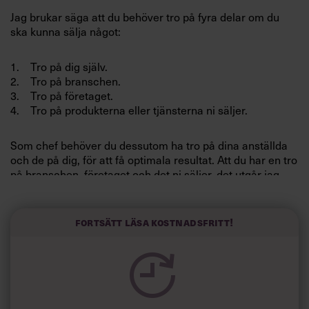
Villkor och policy för
Jag brukar säga att du behöver tro på fyra delar om du
personuppgiftsbehandling
ska kunna sälja något:
1. Tro på dig själv.
Sök
2. Tro på branschen.
efter:
3. Tro på företaget.
4. Tro på produkterna eller tjänsterna ni säljer.
Som chef behöver du dessutom ha tro på dina anställda
och de på dig, för att få optimala resultat. Att du har en tro
på branschen, företaget och det ni säljer, det utgår jag
ifrån. Frågan är hur din tro på dig själv ser ut? Har du inte
stor tro på dig själv, så kommer det du säljer inom och
Logga in
utom företaget inte säljas på allra bästa sätt.
Fortsätt läsa kostnadsfritt!
Prenumerera
Det skulle vara som om Fotbollslandslagets coach Lars
Lagerbäck tvivlade på sig själv, men samtidigt förväntade
sig obegränsade resultat av sina spelare. Det kommer
inte att ske. Det är kanske därför som inte Sverige når