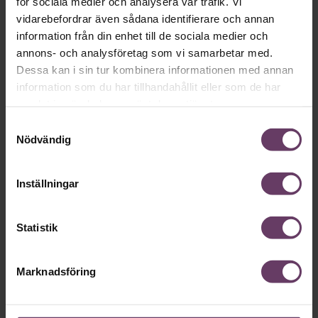
för sociala medier och analysera vår trafik. Vi
vidarebefordrar även sådana identifierare och annan
information från din enhet till de sociala medier och
annons- och analysföretag som vi samarbetar med.
Dessa kan i sin tur kombinera informationen med annan
information som du har tillhandahållit eller som de har
samlat in när du har använt deras tjänster.
Samtyckesval
Nödvändig
Annonssamarbete:
Verksamhet
Chef + Winningtemp
Två tredjed
Inställningar
försvann –
Delta i Chefbarometern 2026
Statistik
Marknadsföring
Dags för nystart: Så