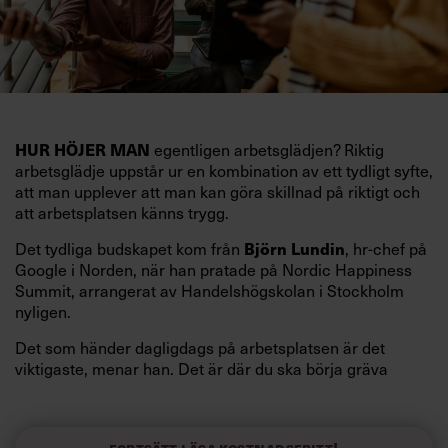
egentligen arbetsglädjen? Riktig
HUR HÖJER MAN
arbetsglädje uppstår ur en kombination av ett tydligt syfte,
att man upplever att man kan göra skillnad på riktigt och
att arbetsplatsen känns trygg.
Det tydliga budskapet kom från
, hr-chef på
Björn Lundin
Google i Norden, när han pratade på Nordic Happiness
Summit, arrangerat av Handelshögskolan i Stockholm
nyligen.
Det som händer dagligdags på arbetsplatsen är det
viktigaste, menar han. Det är där du ska börja gräva
redan i dag.
Här är Björn Lundins tre enkla åtgärder som tagit skruv
och höjt arbetsglädjen på Google:
Fortsätt läsa kostnadsfritt!