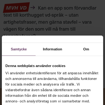
MVH VD
Kan en app som förvandlar
text till korthugget vd-språk – utan
artighetsfraser, men gärna stavfel – vara
vägen för den som vill nå fram till
toppcheferna?
Samtycke
Information
Om
Kommunikation
Text:
Fredrik Kullberg
Publicerad
2026-08-07
Denna webbplats använder cookies
Vi använder enhetsidentifierare för att anpassa innehållet
och annonserna till användarna, tillhandahålla funktioner
för sociala medier och analysera vår trafik. Vi
vidarebefordrar även sådana identifierare och annan
information från din enhet till de sociala medier och
annons- och analysföretag som vi samarbetar med.