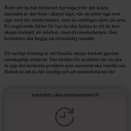
Villkor och policy för
Även om du har förberett dig noga inför det svåra
personuppgiftsbehandling
samtalet är det först i skarpt läge, när du sitter öga mot
öga med din medarbetare, som du verkligen sätts på prov.
En avgörande faktor för hur du ska lyckas är att du kan
Sök
skapa kontakt, en relation, med din medarbetare. Den
efter:
kontakten ska bygga på ömsesidig respekt.
Ett vanligt misstag är att försöka skapa kontakt genom
vänskapligt småprat. Det bäddar för problem när du ska
ta upp det konkreta problem som samtalet ska handla om.
Risken är att du blir otydlig och att medarbetaren blir
förvirrad och frustrerad.
Logga in
Att helt bortse från relationen och gå rakt på problemet är
Fortsätt läsa kostnadsfritt!
ett annat vanligt misstag. Du kan uppfattas som okänslig
Prenumerera
och burdus, risken är att medarbetaren känner sig
överkörd.
För att genomföra samtalet helt igenom professionellt,
måste du ha balans mellan att skapa kontakt med
medarbetaren och fokus på det konkreta problemet.