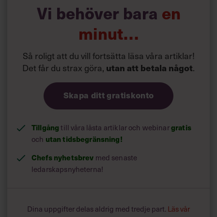
Vi behöver bara
en
Åtta vanliga fallgropar:
minut…
1. Du talar i vi-form.
Så roligt att du vill fortsätta läsa våra artiklar!
Det får du strax göra,
.
utan att betala något
Skapa ditt gratiskonto
Tillgång
till våra låsta artiklar och webinar
gratis
och
utan tidsbegränsning!
Chefs nyhetsbrev
med senaste
ledarskapsnyheterna!
Dina uppgifter delas aldrig med tredje part.
Läs vår