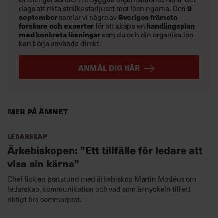
dags att rikta strålkastarljuset mot lösningarna. Den
9
september
samlar vi några av
Sveriges främsta
forskare och experter
för att skapa en
handlingsplan
med konkreta lösningar
som du och din organisation
kan börja använda direkt.
ANMÄL DIG HÄR
Mer på ämnet
Ledarskap
Ärkebiskopen: ”Ett tillfälle för ledare att
visa sin kärna”
Chef fick en pratstund med ärkebiskop Martin Modéus om
ledarskap, kommunikation och vad som är nyckeln till ett
riktigt bra sommarprat.