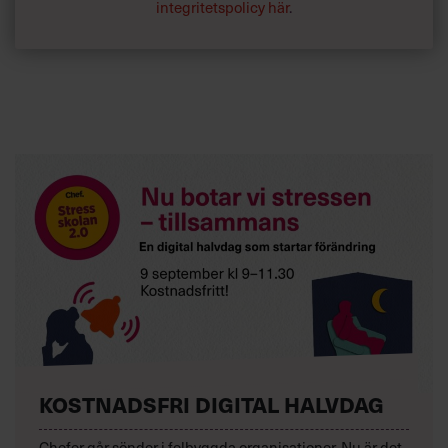
integritetspolicy här
.
KOSTNADSFRI DIGITAL HALVDAG
Chefer går sönder i felbyggda organisationer. Nu är det