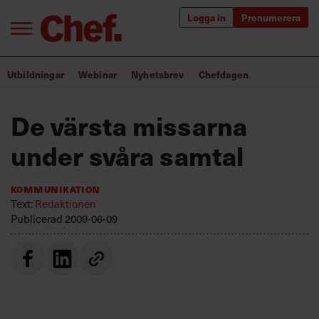
Logga in
Prenumerera
Bra ledare förändrar världen
Utbildningar
Webinar
Nyhetsbrev
Chefdagen
Innehåll från Chef
De värsta missarna
Utbildning för ledare
under svåra samtal
Chefakademin+
Kommunikation
Populära utbildningar
Text:
Redaktionen
Publicerad
2009-06-09
Annonsera
Om oss
Kontakta oss
Kundservice