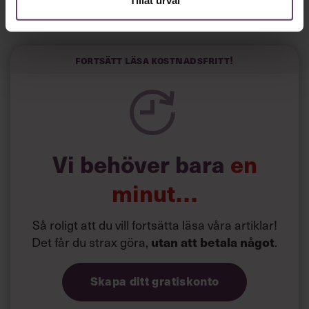
Tillåt urval
Horwitz har nu utvecklat sitt trick till en affärsidé: appen
Sinceerly som konverterar formellt och minutiöst
välskrivna texter – likt de som skapas av AI – till den
kortfattat slarviga vd-stilen.
Fortsätt läsa kostnadsfritt!
Vi behöver bara
en
minut…
Så roligt att du vill fortsätta läsa våra artiklar!
Det får du strax göra,
.
utan att betala något
Skapa ditt gratiskonto