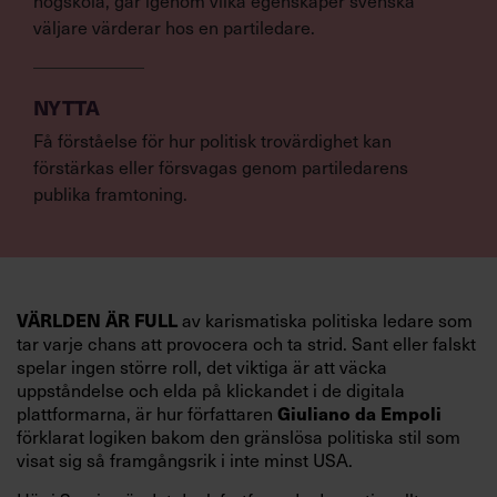
högskola, går igenom vilka egenskaper svenska
väljare värderar hos en partiledare.
NYTTA
Få förståelse för hur politisk trovärdighet kan
förstärkas eller försvagas genom partiledarens
publika framtoning.
VÄRLDEN ÄR FULL
av karismatiska politiska ledare som
tar varje chans att provocera och ta strid. Sant eller falskt
spelar ingen större roll, det viktiga är att väcka
uppståndelse och elda på klickandet i de digitala
Giuliano da Empoli
plattformarna, är hur författaren
förklarat logiken bakom den gränslösa politiska stil som
visat sig så framgångsrik i inte minst USA.