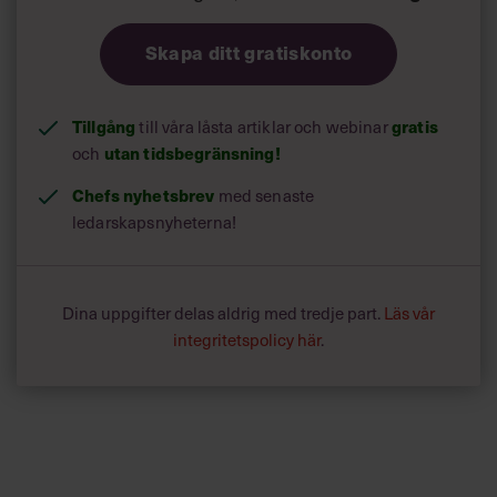
livsstil’ verkar vara starkare än nackdelarna. Därför vill de
inte sluta träna eller minska sin träningsmängd. De vill
Skapa ditt gratiskonto
också inspirera andra att träna.”
Tillgång
gratis
till våra låsta artiklar och webinar
utan tidsbegränsning!
och
Chefs nyhetsbrev
med senaste
ledarskapsnyheterna!
Dina uppgifter delas aldrig med tredje part.
Läs vår
integritetspolicy här
.