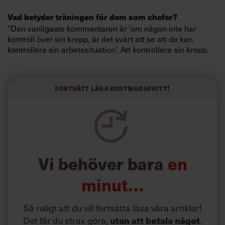
Vad betyder träningen
för dem som chefer?
”Den vanligaste kommentaren är ’om någon inte har
kontroll över sin kropp, är det svårt att se att de kan
kontrollera sin arbetssituation’. Att kontrollera sin kropp,
och sitt yttre, verkar ha blivit det nya sättet att ut­­trycka
ledarskap bland dessa toppchefer.
Fortsätt läsa kostnadsfritt!
De förmedlar sitt ledarskapsbudskap genom att jobba på
sina kroppar och har en mycket kontrollerande och
hälsosam livsstil. Dessa atletiska ledare ser sig själva
som ledare under dygnets alla timmar, och de tenderar
att prestera på topp i allt de företar sig.”
Vi behöver bara
en
Sa de något negativt
om sin träning?
”Några av de chefer som var mer extrema i sin träning,
minut…
poängterade att det fanns fysiska nackdelar med att träna
så mycket. Exempelvis att de drabbas av skador, och att
Så roligt att du vill fortsätta läsa våra artiklar!
de blev ’beroende’ av att träna. Men, de moraliska och
etiska dimensioner som kommer med en ’disciplinerad
Det får du strax göra,
utan att betala något
.