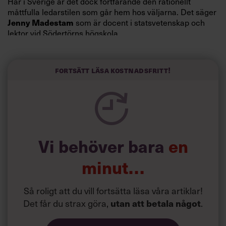
Här i Sverige är det dock fortfarande den rationellt
måttfulla ledarstilen som går hem hos väljarna. Det säger
Jenny Madestam
som är docent i statsvetenskap och
lektor vid Södertörns högskola.
”Svenskarna tar politik på allvar och brukar uppskatta
politiker som har framtoningen av att vara kunniga,
Fortsätt läsa kostnadsfritt!
kompetenta och stå med båda fötterna på jorden. Hellre
en tråkig partiledare i foträta skor än en känslomässig
spelevink i högklackat, är hur jag brukar sammanfatta de
önskningar som svenskarna för fram i undersökningar.”
Läs mer:
Vi behöver bara
en
Siri Wikander: ”Led som i
början av pandemin”
minut…
Så roligt att du vill fortsätta läsa våra artiklar!
Det får du strax göra,
utan att betala något
.