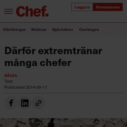
Logga in
Prenumerera
Bra ledare förändrar världen
Utbildningar
Webinar
Nyhetsbrev
Chefdagen
Innehåll från Chef
Därför extremtränar
Utbildning för ledare
många chefer
Chefakademin+
Hälsa
Populära utbildningar
Text:
Publicerad
2014-09-17
Annonsera
Om oss
Kontakta oss
Kundservice