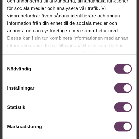
och annonserna till användarna, tillhandahålla funktioner
Hälsa
för sociala medier och analysera vår trafik. Vi
vidarebefordrar även sådana identifierare och annan
information från din enhet till de sociala medier och
annons- och analysföretag som vi samarbetar med.
Dessa kan i sin tur kombinera informationen med annan
information som du har tillhandahållit eller som de har
samlat in när du har använt deras tjänster.
Samtyckesval
Nödvändig
Annonssamarbete:
Hälsa
Inställningar
Chef + Winningtemp
Lär chefer
Delta i Chefbarometern 2026
Statistik
Marknadsföring