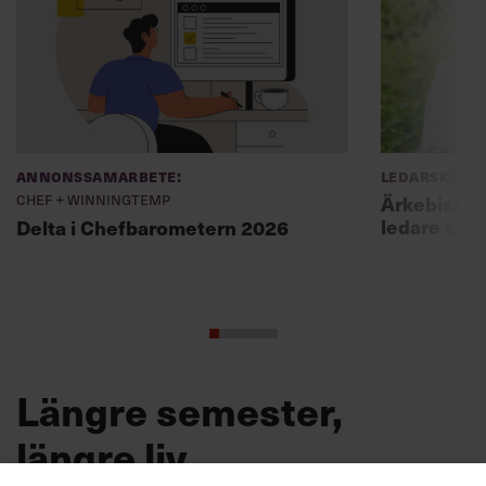
Annonssamarbete:
Ledarskap
Chef + Winningtemp
Ärkebiskopen
ledare att 
Delta i Chefbarometern 2026
Längre semester,
längre liv