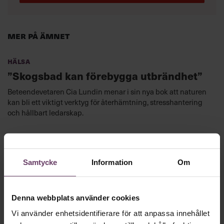
Mer på ämnet
Hälsa
”Skogsbad kan förebygga utbrändhet”
Beteendevetaren Cia Lundin menar i sin nya bok att naturen
kan bli ett viktigt verktyg för återhämtning, stresshantering
och hållbart ledarskap.
Hälsa
Lär chefer om klimakteriet
Samtycke
Information
Om
Anna-Karin Mikkeläs nya bok lär chefer om hur
klimakteriebesvär kan ta sig uttryck på arbetsplatsen.
Denna webbplats använder cookies
Vi använder enhetsidentifierare för att anpassa innehållet