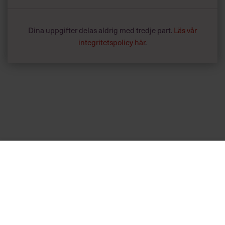
Dina uppgifter delas aldrig med tredje part.
Läs vår
integritetspolicy här
.
Annonssamarbete:
Hälsa
Chef + Winningtemp