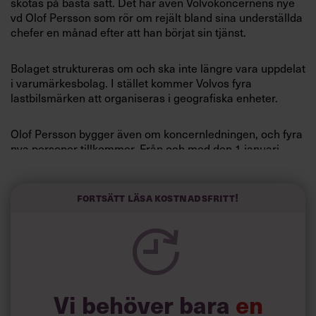
skötas på bästa sätt. Det har även Volvokoncernens nye
Villkor och policy för
vd Olof Persson som rör om rejält bland sina underställda
personuppgiftsbehandling
chefer en månad efter att han börjat sin tjänst.
Bolaget struktureras om och ska inte längre vara uppdelat
Sök
i varumärkesbolag. I stället kommer Volvos fyra
efter:
lastbilsmärken att organiseras i geografiska enheter.
Olof Persson bygger även om koncernledningen, och fyra
nya personer tillkommer. Från och med den 1 januari
2012 har koncernledningen tre kvinnliga medlemmar.
Karin Falk, som tidigare var chef för icke-
fordonsrelaterade inköp, blir strategichef.
Fortsätt läsa kostnadsfritt!
Logga in
Före detta finanschefen Mikael Bratt blir chef för en ny
Prenumerera
enhet som samlar all produktion av lastbilar och motorer.
Hans gamla post som finanschef innehas nu av Anders
Osberg, tidigare chef för Volvo Treasury.
Vi behöver bara
en
Anledningen till förändringarna är att Olof Persson vill