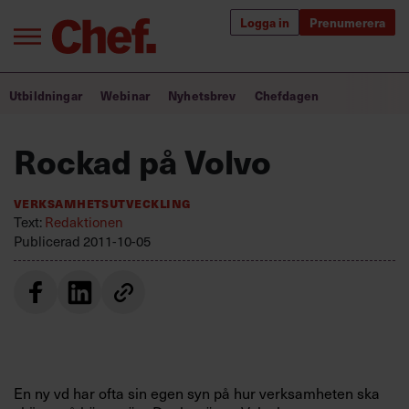
Logga in
Prenumerera
Bra ledare förändrar världen
Utbildningar
Webinar
Nyhetsbrev
Chefdagen
Innehåll från Chef
Rockad på Volvo
Utbildning för ledare
Verksamhetsutveckling
Chefakademin+
Text:
Redaktionen
Publicerad
2011-10-05
Populära utbildningar
Annonsera
Om oss
Kontakta oss
En ny vd har ofta sin egen syn på hur verksamheten ska
Kundservice