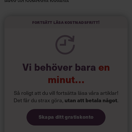
lektor vid Södertörns högskola.
”Svenskarna tar politik på allvar och brukar uppskatta
politiker som har framtoningen av att vara kunniga,
Fortsätt läsa kostnadsfritt!
kompetenta och stå med båda fötterna på jorden. Hellre
en tråkig partiledare i foträta skor än en känslomässig
spelevink i högklackat, är hur jag brukar sammanfatta de
önskningar som svenskarna för fram i undersökningar.”
Läs mer:
Vi behöver bara
en
Siri Wikander: ”Led som i
början av pandemin”
minut…
Så roligt att du vill fortsätta läsa våra artiklar!
Det får du strax göra,
utan att betala något
.
Skapa ditt gratiskonto