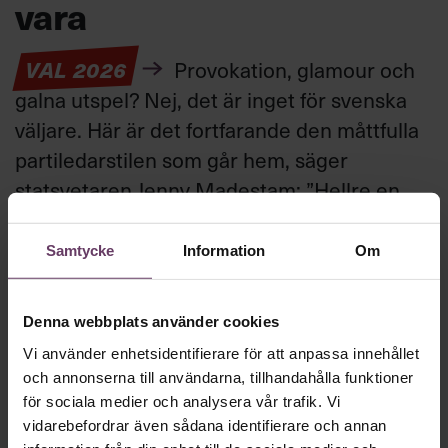
vara
VAL 2026
Provokation, glamour och
galna utspel? Nej, det är inget för svenska
väljare. Här är det fortfarande den måttfulla
partiledarstilen som går hem, säger
statsvetaren Jenny Madestam: ”Hellre en
tråkig partiledare i foträta skor, än en
känslomässig spelevink i högklackat.”
Samtycke
Information
Om
Ledarskap
Denna webbplats använder cookies
Text:
Fredrik Kullberg
Vi använder enhetsidentifierare för att anpassa innehållet
Publicerad
2026-08-03
och annonserna till användarna, tillhandahålla funktioner
för sociala medier och analysera vår trafik. Vi
vidarebefordrar även sådana identifierare och annan