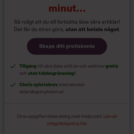
skapa en mer snabbfotad och effektiv organisation, enligt
minut…
ett pressmeddelande.
Förändringarna införs vid årsskiftet.
Så roligt att du vill fortsätta läsa våra artiklar!
Det får du strax göra,
utan att betala något
.
Skapa ditt gratiskonto
Tillgång
till våra låsta artiklar och webinar
gratis
och
utan tidsbegränsning!
Chefs nyhetsbrev
med senaste
ledarskapsnyheterna!
Dina uppgifter delas aldrig med tredje part.
Läs vår
integritetspolicy här
.