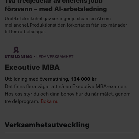
Två tredjedelar av chefens jobb
försvann – med AI-arbetsledning
Unit4:s teknikchef gav sex ingenjörsteam en AI som
mellanchef. Produktionstiden förkortades från sex månader
till fem arbetsdagar.
·
Utbildning
Leda verksamhet
Executive MBA
Utbildning med övernattning,
134 000 kr
Det finns flera vägar att nå en Executive MBA-examen.
Hos oss styr du och dina behov hur du når målet, genom
tre delprogram.
Boka nu
Verksamhetsutveckling