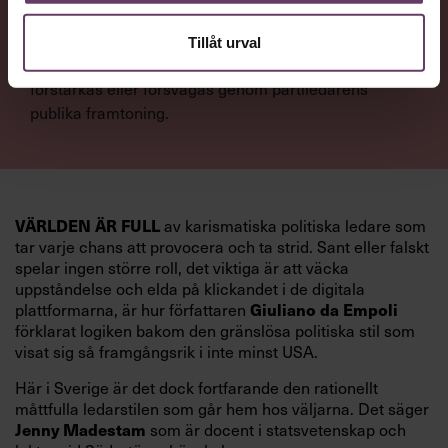
NYTTA
Tillåt urval
Få förståelse för hur politisk trovärdighet kan
förstärkas eller försvagas genom partiledarens
publika framtoning.
VÄRLDEN ÄR FULL
av karismatiska politiska ledare som
tar varje chans att provocera och ta strid. Sant eller falskt
spelar ingen större roll, det viktiga är att väcka
uppståndelse och elda på klickandet i de digitala
plattformarna, är hur författaren
Giuliano da Empoli
förklarat logiken bakom den gränslösa politiska stil som
visat sig så framgångsrik i inte minst USA.
Här i Sverige är det dock fortfarande den rationellt
måttfulla ledarstilen som går hem hos väljarna. Det säger
Jenny Madestam
som är docent i statsvetenskap och