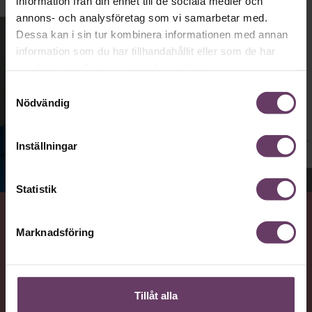
information från din enhet till de sociala medier och
annons- och analysföretag som vi samarbetar med.
Dessa kan i sin tur kombinera informationen med annan
information som du har tillhandahållit eller som de har
samlat in när du har använt deras tjänster.
Samtyckesval
Nödvändig
Inställningar
Jenny Madestam, docent i statsvetenskap.
Statistik
VAD
Marknadsföring
Statsvetaren Jenny Madestam, lektor vid Södertörns
högskola, går igenom vilka egenskaper svenska
väljare värderar hos en partiledare.
Tillåt alla