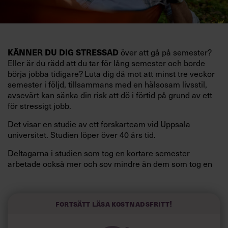
KÄNNER DU DIG STRESSAD
över att gå på semester?
Eller är du rädd att du tar för lång semester och borde
börja jobba tidigare? Luta dig då mot att minst tre veckor
semester i följd, tillsammans med en hälsosam livsstil,
avsevärt kan sänka din risk att dö i förtid på grund av ett
för stressigt jobb.
Det visar en studie av ett forskarteam vid Uppsala
universitet. Studien löper över 40 års tid.
Deltagarna i studien som tog en kortare semester
arbetade också mer och sov mindre än dem som tog en
längre semester, vilket ytterligare ökade stressen i deras
liv.
Forskarna tror sig dessutom kunna uttyda att en längre
Fortsätt läsa kostnadsfritt!
semester har större betydelse för långlevnad än andra
försök att förändra livsstilsvanor.