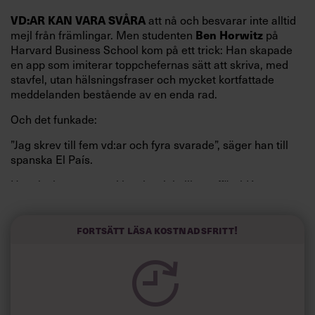
att nå och besvarar inte alltid
VD:AR KAN VARA SVÅRA
mejl från främlingar. Men studenten
på
Ben Horwitz
Harvard Business School kom på ett trick: Han skapade
en app som imiterar toppchefernas sätt att skriva, med
stavfel, utan hälsningsfraser och mycket kortfattade
meddelanden bestående av en enda rad.
Och det funkade:
”Jag skrev till fem vd:ar och fyra svarade”, säger han till
spanska El País.
Horwitz har nu utvecklat sitt trick till en affärsidé: appen
Sinceerly som konverterar formellt och minutiöst
välskrivna texter – likt de som skapas av AI – till den
kortfattat slarviga vd-stilen.
Fortsätt läsa kostnadsfritt!