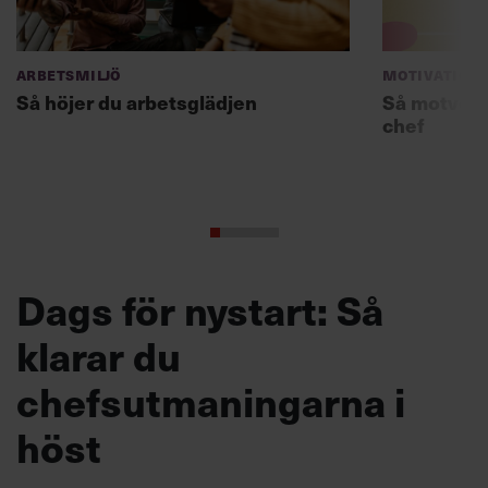
Arbetsmiljö
Motivation
Så höjer du arbetsglädjen
Så motverk
chef
Dags för nystart: Så
klarar du
chefsutmaningarna i
höst