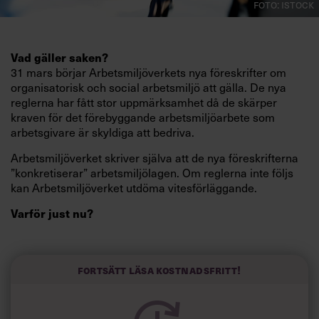
Foto: Istock
Vad gäller saken?
31 mars börjar Arbetsmiljöverkets nya föreskrifter om
organisatorisk och social arbetsmiljö att gälla. De nya
reglerna har fått stor uppmärksamhet då de skärper
kraven för det förebyggande arbetsmiljöarbete som
arbetsgivare är skyldiga att bedriva.
Arbetsmiljöverket skriver själva att de nya föreskrifterna
”konkretiserar” arbetsmiljölagen. Om reglerna inte följs
kan Arbetsmiljöverket utdöma vitesförläggande.
Varför just nu?
Chef har vid ett flertal tillfällen rapporterat om de stigande
sjukskrivningstalen för stressrelaterade sjukdomar (
besök
gärna vår specialsajt
). Den officiella
Fortsätt läsa kostnadsfritt!
arbetsskadestatistiken visar att antalet anmälda
stressrelaterade arbetssjukdomar har ökat med 70
procent sedan 2010. Arbetsmiljöverkets egna
undersökningar bekräftar den bilden.