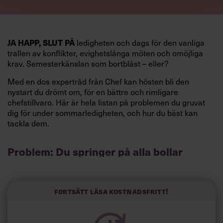
ledigheten och dags för den vanliga
JA HAPP, SLUT PÅ
trallen av konflikter, evighetslånga möten och omöjliga
krav. Semesterkänslan som bortblåst – eller?
Med en dos expertråd från Chef kan hösten bli den
nystart du drömt om, för en bättre och rimligare
chefstillvaro. Här är hela listan på problemen du gruvat
dig för under sommarledigheten, och hur du bäst kan
tackla dem.
Problem: Du springer på alla bollar
Visst är det härligt med engagemang, och du gillar ju att
vara så uppslukad av jobbet att du nästan glömmer bort
att du jobbar. Problemet är bara att den inställningen gör
Fortsätt läsa kostnadsfritt!
dig både stressad och utmattad. Till slut så pass att du
inte lyckas koncentrera dig på någonting alls när du
springer på alla bollar och försöker sätta dig in i precis