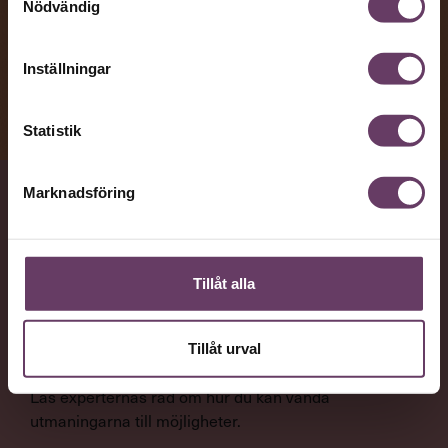
Nödvändig
Inställningar
Statistik
Marknadsföring
VAD
Vanliga problem som kan sänka motivationen och bli
hinder för produktiviteten, när det är dags att
Tillåt alla
återvända till jobbet efter semestern.
Tillåt urval
NYTTA
Läs experternas råd om hur du kan vända
utmaningarna till möjligheter.