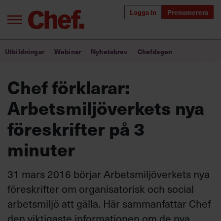
Logga in
Prenumerera
Bra ledare förändrar världen
Utbildningar
Webinar
Nyhetsbrev
Chefdagen
Innehåll från Chef
Chef förklarar:
Utbildning för ledare
Arbetsmiljöverkets nya
Chefakademin+
föreskrifter på 3
Populära utbildningar
minuter
31 mars 2016 börjar Arbetsmiljöverkets nya
Annonsera
föreskrifter om organisatorisk och social
Om oss
arbetsmiljö att gälla. Här sammanfattar Chef
Kontakta oss
den viktigaste informationen om de nya
Kundservice