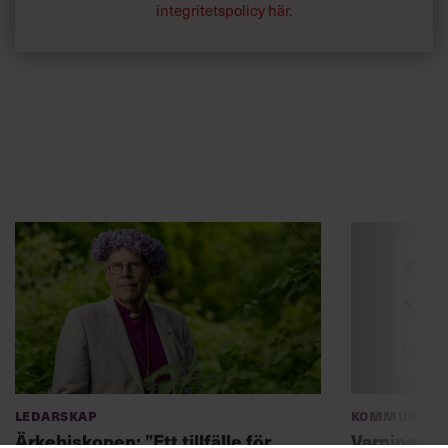
integritetspolicy här
.
Ledarskap
Kommunikat
Ärkebiskopen: ”Ett tillfälle för
Varning fö
ledare att visa sin kärna”