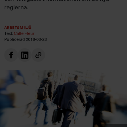
Villkor och policy för
reglerna.
personuppgiftsbehandling
Arbetsmiljö
Sök
Text:
Calle Fleur
efter:
Publicerad
2016-03-23
Logga in
Prenumerera