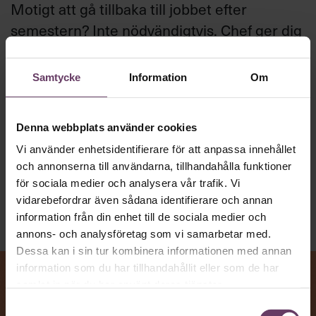
Motigt att gå tillbaka till jobbet efter
semestern? Inte nödvändigtvis. Chef ger dig
hela listan på hur du förvandlar höstens
problem till möjligheter och gör din
Samtycke
Information
Om
jobbcomeback med stil.
Denna webbplats använder cookies
Beslutsfattande
Vi använder enhetsidentifierare för att anpassa innehållet
Text:
Fredrik Kullberg
och annonserna till användarna, tillhandahålla funktioner
Publicerad
2026-08-10
för sociala medier och analysera vår trafik. Vi
vidarebefordrar även sådana identifierare och annan
information från din enhet till de sociala medier och
annons- och analysföretag som vi samarbetar med.
Dessa kan i sin tur kombinera informationen med annan
information som du har tillhandahållit eller som de har
samlat in när du har använt deras tjänster.
Samtyckesval