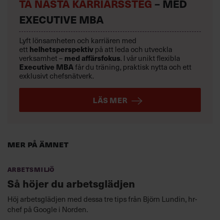
TA NÄSTA KARRIÄRSSTEG
– MED
EXECUTIVE MBA
Lyft lönsamheten och karriären med
ett
helhetsperspektiv
på att leda och utveckla
verksamhet –
med affärsfokus
. I vår unikt flexibla
Executive MBA
får du träning, praktisk nytta och ett
exklusivt chefsnätverk.
LÄS MER
Mer på ämnet
Arbetsmiljö
Så höjer du arbetsglädjen
Höj arbetsglädjen med dessa tre tips från Björn Lundin, hr-
chef på Google i Norden.