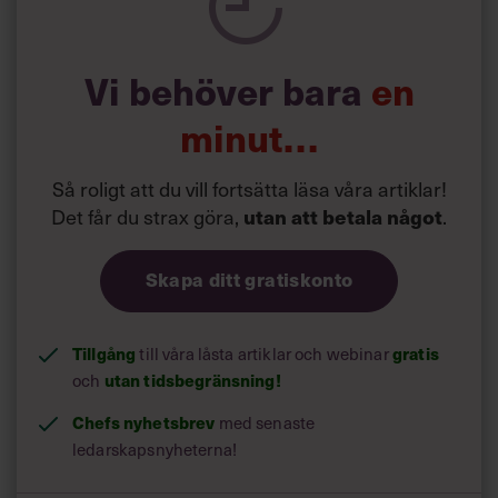
Vilka är de nya reglerna?
Föreskrifterna delar upp arbetsgivarens ansvar i fem
Vi behöver bara
en
områden:
Arbetsgivaren ska se till att chefer och
minut…
1. Kunskapskrav.
arbetsledare har kunskaper om hur man förebygger och
hanterar ohälsosam arbetsbelastning och kränkande
Så roligt att du vill fortsätta läsa våra artiklar!
särbehandling, till exempel genom utbildning.
Det får du strax göra,
.
utan att betala något
Skapa ditt gratiskonto
Tillgång
till våra låsta artiklar och webinar
gratis
och
utan tidsbegränsning!
Chefs nyhetsbrev
med senaste
ledarskapsnyheterna!