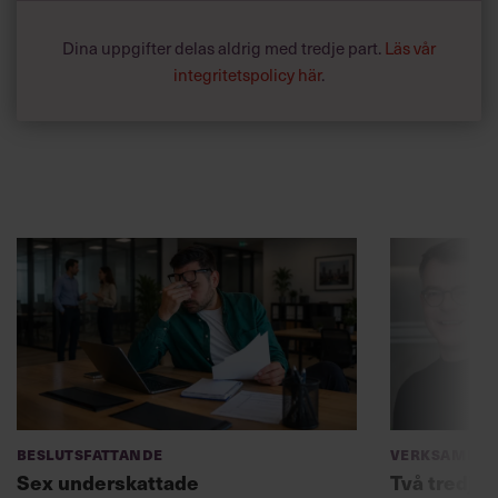
Dina uppgifter delas aldrig med tredje part.
Läs vår
integritetspolicy här
.
Beslutsfattande
Verksamhet
Sex underskattade
Två tredjed