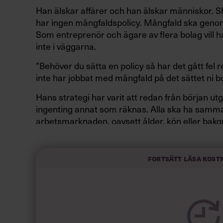
Han älskar affärer och han älskar människor. 
har ingen mångfaldspolicy. Mångfald ska geno
Som entreprenör och ägare av flera bolag vill ha
inte i väggarna.
”Behöver du sätta en policy så har det gått fel 
inte har jobbat med mångfald på det sättet ni bo
Hans strategi har varit att redan från början u
ingenting annat som räknas. Alla ska ha samm
arbetsmarknaden, oavsett ålder, kön eller bakg
Shervin Razani största bolag är bemanningsfö
akademiska roller som jurister, ekonomer och 
Fortsätt läsa kost
inskrivet i företagets dna. Medarbetarna repres
och ledning och chefsgrupp består av lika må
Men mångfaldsarbetet sträcker sig även utanför