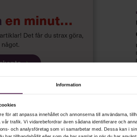
a
en minut…
 artiklar! Det får du strax göra,
a något
.
iskonto
ar
gratis
och
utan tidsbegränsning!
Information
psnyheterna!
cookies
e för att anpassa innehållet och annonserna till användarna, tillh
vår trafik. Vi vidarebefordrar även sådana identifierare och anna
rt.
Läs vår integritetspolicy här
.
nnons- och analysföretag som vi samarbetar med. Dessa kan i sin
har tillhandahållit eller som de har samlat in när du har använt 