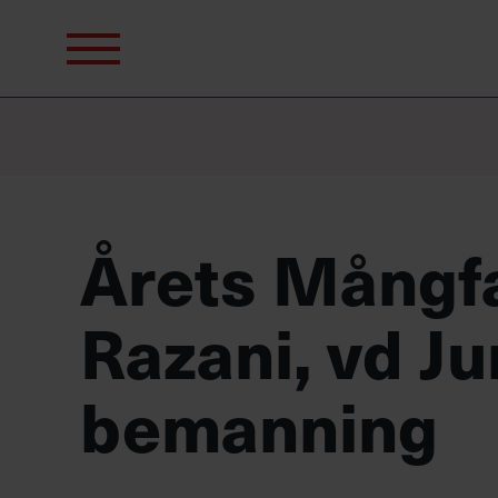
Sök
efter:
Årets Mångfa
Razani, vd Ju
bemanning