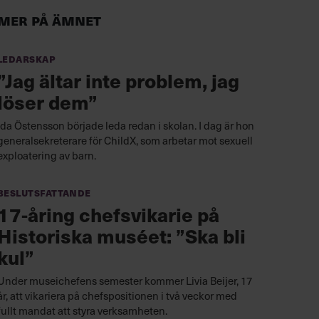
Mer på ämnet
Ledarskap
”Jag ältar inte problem, jag
löser dem”
Ida Östensson började leda redan i skolan. I dag är hon
generalsekreterare för ChildX, som arbetar mot sexuell
exploatering av barn.
Beslutsfattande
17-åring chefsvikarie på
Historiska muséet: ”Ska bli
kul”
Under museichefens semester kommer Livia Beijer, 17
år, att vikariera på chefspositionen i två veckor med
fullt mandat att styra verksamheten.