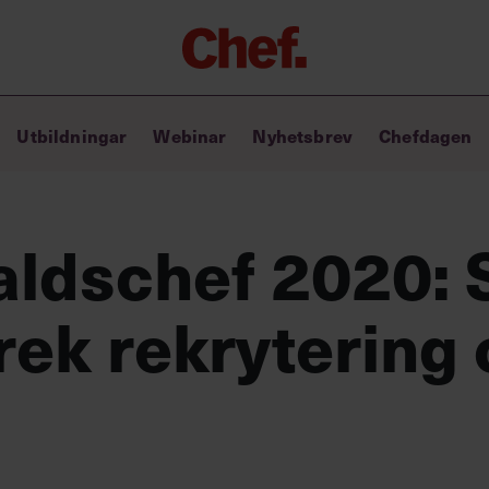
Chefakademin+
Utbildningar
Webinar
Nyhetsbrev
Chefdagen
Lyft ditt ledarskap med C+
Masterclass
Verktyg i vardagen
Ledarskapsbiblioteket
ldschef 2020: 
Ledarskapstest
Chef GPT – din chefsassistent i
rek rekrytering
fickan