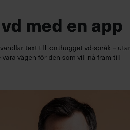
 vd med en app
andlar text till korthugget vd-språk – uta
 vara vägen för den som vill nå fram till