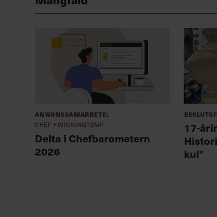
Annonssamarbete:
Besluts
Chef + Winningtemp
17-åri
Delta i Chefbarometern
Histor
2026
kul”