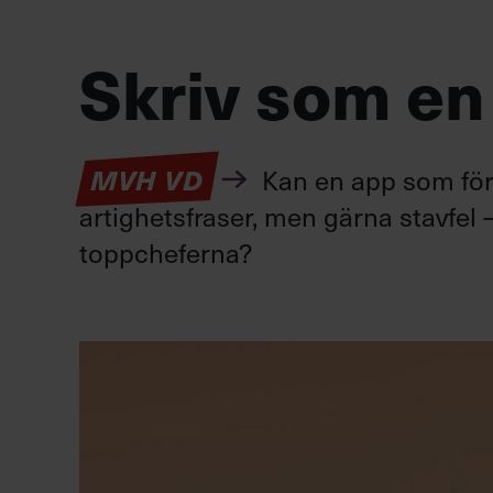
Skriv som en
Kan en app som förv
MVH VD
artighetsfraser, men gärna stavfel –
toppcheferna?