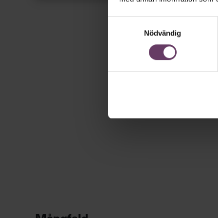
Samtyckesval
Nödvändig
Mångfald