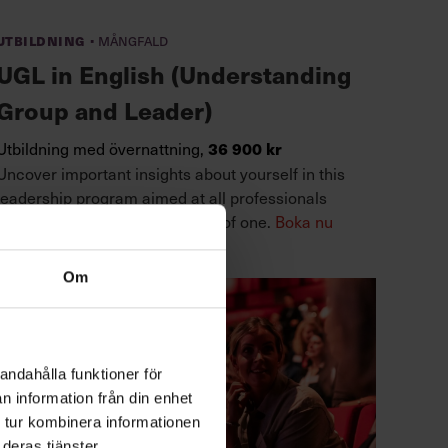
·
Utbildning
Mångfald
UGL in English (Understanding
Group and Leader)
Utbildning med övernattning,
36 900 kr
Uncover important insights about yourself in this
leadership program aimed at all professionals
working with groups, or as part of one.
Boka nu
Om
andahålla funktioner för
n information från din enhet
 tur kombinera informationen
deras tjänster.