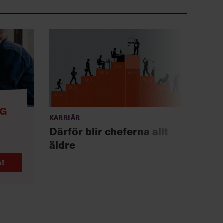
NG
Karriär
Anno
Chef +
Därför blir cheferna allt
Fast
äldre
för 
!