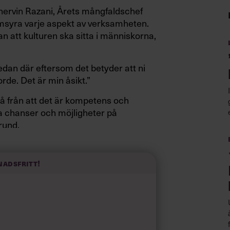
Shervin Razani, Årets mångfaldschef
msyra varje aspekt av verksamheten.
n att kulturen ska sitta i människorna,
redan där eftersom det betyder att ni
rde. Det är min åsikt.”
tgå från att det är kompetens och
a chanser och möjligheter på
rund.
retaget Jurek som främst arbetar med
personalvetare.
Här är mångfalden
nadsfritt!
enterar ett utsnitt av befolkningen
nga
kvinnor som män.
 företaget och in i samhällsdebatten.