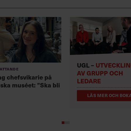
UGL –
UTVECKLI
fattande
AV GRUPP OCH
ng chefsvikarie på
LEDARE
iska muséet: ”Ska bli
LÄS MER OCH BOKA