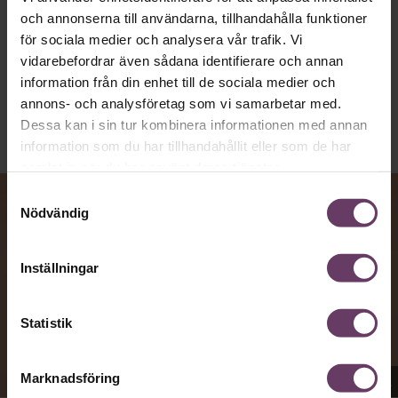
och annonserna till användarna, tillhandahålla funktioner
Kommunikation
för sociala medier och analysera vår trafik. Vi
Text:
Fredrik Kullberg
vidarebefordrar även sådana identifierare och annan
Publicerad
2026-08-07
information från din enhet till de sociala medier och
annons- och analysföretag som vi samarbetar med.
Dessa kan i sin tur kombinera informationen med annan
information som du har tillhandahållit eller som de har
samlat in när du har använt deras tjänster.
Samtyckesval
Nödvändig
Inställningar
Statistik
Marknadsföring
Appen Sinceerly imiterar vd:ars kortfattade språk.