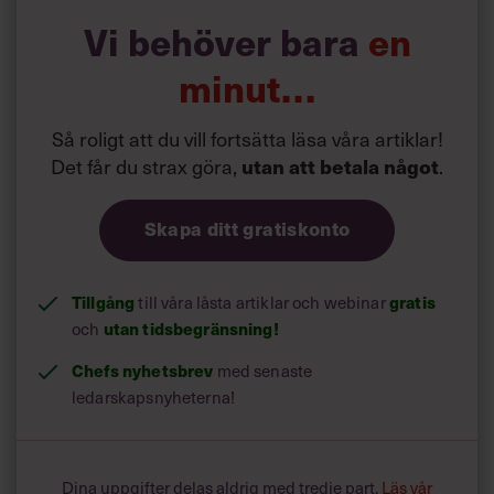
psykiska symtom. Fundera på om du har märkt av dessa
förändringar i ditt beteende:
Vi behöver bara
en
minut…
Så roligt att du vill fortsätta läsa våra artiklar!
Det får du strax göra,
.
utan att betala något
Skapa ditt gratiskonto
Tillgång
till våra låsta artiklar och webinar
gratis
och
utan tidsbegränsning!
Chefs nyhetsbrev
med senaste
ledarskapsnyheterna!
Dina uppgifter delas aldrig med tredje part.
Läs vår