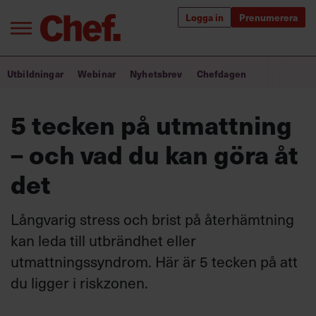
Logga in
Prenumerera
Bra ledare förändrar världen
Utbildningar
Webinar
Nyhetsbrev
Chefdagen
Innehåll från Chef
5 tecken på utmattning
Utbildning för ledare
– och vad du kan göra åt
Chefakademin+
det
Populära utbildningar
Långvarig stress och brist på återhämtning
kan leda till utbrändhet eller
utmattningssyndrom. Här är 5 tecken på att
Annonsera
Om oss
du ligger i riskzonen.
Kontakta oss
Kundservice