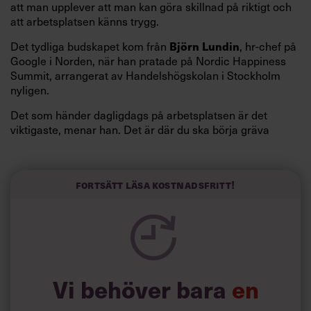
att man upplever att man kan göra skillnad på riktigt och
att arbetsplatsen känns trygg.
Det tydliga budskapet kom från
, hr-chef på
Björn Lundin
Google i Norden, när han pratade på Nordic Happiness
Summit, arrangerat av Handelshögskolan i Stockholm
nyligen.
Det som händer dagligdags på arbetsplatsen är det
viktigaste, menar han. Det är där du ska börja gräva
redan i dag.
Här är Björn Lundins tre enkla åtgärder som tagit skruv
och höjt arbetsglädjen på Google:
Fortsätt läsa kostnadsfritt!
Vi behöver bara
en