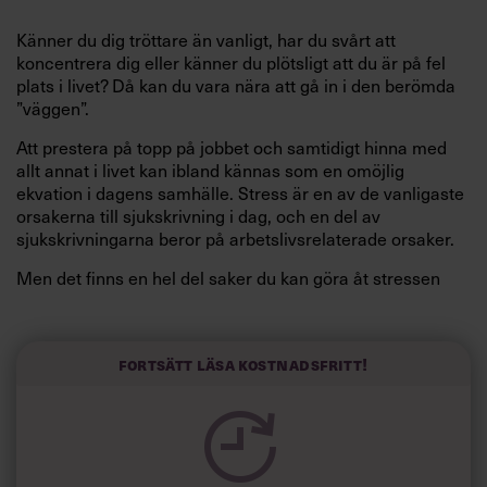
Känner du dig tröttare än vanligt, har du svårt att
koncentrera dig eller känner du plötsligt att du är på fel
plats i livet? Då kan du vara nära att gå in i den berömda
”väggen”.
Att prestera på topp på jobbet och samtidigt hinna med
allt annat i livet kan ibland kännas som en omöjlig
ekvation i dagens samhälle. Stress är en av de vanligaste
orsakerna till sjukskrivning i dag, och en del av
sjukskrivningarna beror på arbetslivsrelaterade orsaker.
Men det finns en hel del saker du kan göra åt stressen
innan det går så långt.
I en artikel i
Management Today
listar skribenten
Rotyston Guest 5 tecken på att du hamnat i riskzonen för
Fortsätt läsa kostnadsfritt!
utmattning – och vad du kan göra åt det.
1. Psykiska och fysiska symtom
Stress och trötthet visar sig ofta både som fysiska och