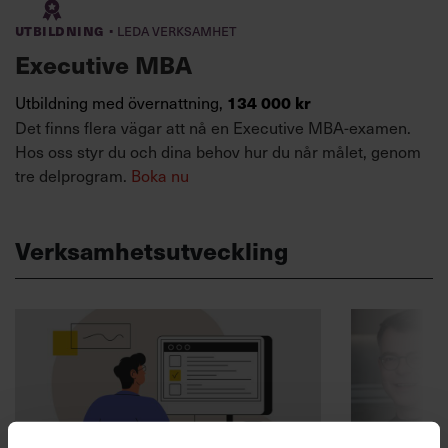
·
Utbildning
Leda verksamhet
Executive MBA
Utbildning med övernattning,
134 000 kr
Det finns flera vägar att nå en Executive MBA-examen.
Hos oss styr du och dina behov hur du når målet, genom
tre delprogram.
Boka nu
Verksamhetsutveckling