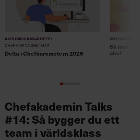
Annonssamarbete:
Motivation
Chef + Winningtemp
Så motverk
chef
Delta i Chefbarometern 2026
Chefakademin Talks
#14: Så bygger du ett
team i världsklass