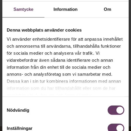
Samtycke
Information
Om
Annonssamarbete:
Verksamhet
Chef + Winningtemp
Två tredjed
försvann –
Delta i Chefbarometern 2026
Denna webbplats använder cookies
Vi använder enhetsidentifierare för att anpassa innehållet
och annonserna till användarna, tillhandahålla funktioner
för sociala medier och analysera vår trafik. Vi
vidarebefordrar även sådana identifierare och annan
information från din enhet till de sociala medier och
Chefakademin Talks
annons- och analysföretag som vi samarbetar med.
Dessa kan i sin tur kombinera informationen med annan
#15: Så vaccinerar ni er
information som du har tillhandahållit eller som de har
samlat in när du har använt deras tjänster.
mot destruktivt
Samtyckesval
Nödvändig
ledarskap
Inställningar