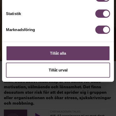
Statistik
Marknadsföring
Tillåt alla
Tillåt urval
Nio av tio svenskar har drabbats av en destruktiv
chef. Destruktivt ledarskap är ett sänke för både
motivation, välmående och lönsamhet. Det finns
dessutom stor risk för att det sprider sig i gruppen
eller organisationen och ökar stress, sjukskrivningar
och mobbning.