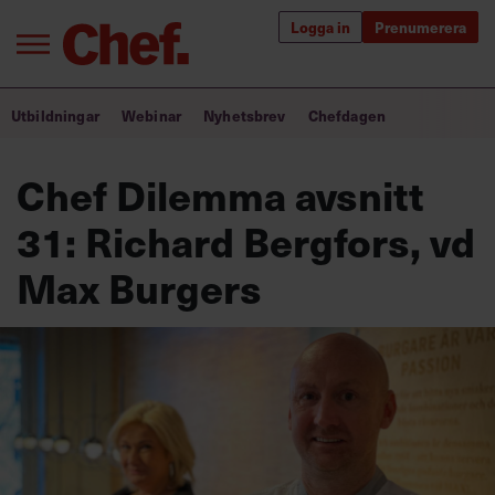
Logga in
Prenumerera
Bra ledare förändrar världen
Utbildningar
Webinar
Nyhetsbrev
Chefdagen
Innehåll från Chef
Chef Dilemma avsnitt
Utbildning för ledare
31: Richard Bergfors, vd
Chefakademin+
Max Burgers
Populära utbildningar
Annonsera
Om oss
Kontakta oss
Kundservice