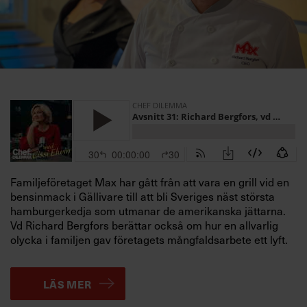
Villkor och policy för
personuppgiftsbehandling
Sök
efter:
Familjeföretaget Max har gått från att vara en grill vid en
bensinmack i Gällivare till att bli Sveriges näst största
Logga in
hamburgerkedja som utmanar de amerikanska jättarna.
Vd Richard Bergfors berättar också om hur en allvarlig
Prenumerera
olycka i familjen gav företagets mångfaldsarbete ett lyft.
LÄS MER