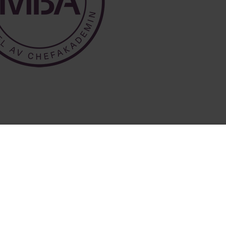
ar:
PLATS
 övernattning,
Stockholm, Västra
dagtid
Götaland
er 2 + 2 + 2 dagar