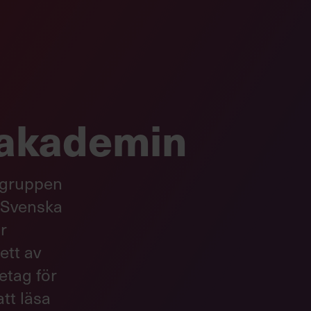
fakademin
fgruppen
 Svenska
r
ett av
etag för
att läsa