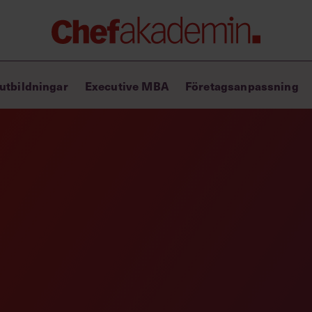
Chefakademin+
utbildningar
Executive MBA
Företagsanpassning
Lyft ditt ledarskap med C+
Masterclass
Verktyg i vardagen
Ledarskapsbiblioteket
Ledarskapstest
Chef GPT – din chefsassistent i
fickan