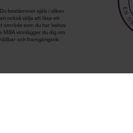
 Du bestämmer själv i vilken
n också välja att läsa ett
fikt område som du har behov
ive MBA vinnlägger du dig om
, hållbar och framgångsrik
aste ledarskapsutbildning
CHEFSNIVÅ
FORMAT
chef
Nybliven chef
Utbildning med
Utbildning på 
4.74
y som chef,
3 + 3 dagar ell