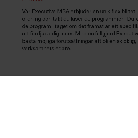
Vår Executive MBA erbjuder en unik flexibilitet:
ordning och takt du läser delprogrammen. Du ka
delprogram i taget om det främst är ett speci
att fördjupa dig inom. Med en fullgjord Execut
bästa möjliga förutsättningar att bli en skicklig
verksamhetsledare.
Några av våra populär
NAMN
Ny som 
BLI CERTIFIERAD!
Marknadens mest etablerade utbildning för dig som är n
eller som har upp till två års erfarenhet.