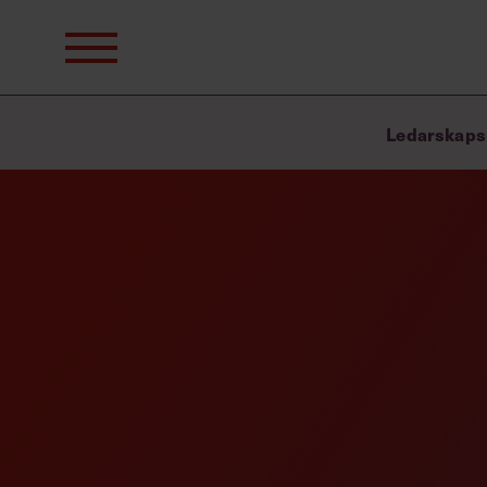
Sök
efter:
Ledarskaps