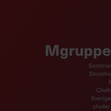
Mgruppen
Sommare
Stockho
Chefa
Sverige
chefer 