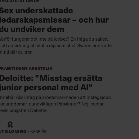
Beslutsfattande
Sex underskattade
ledarskapsmissar – och hur
du undviker dem
Varför fungerar det inte på jobbet? En fråga du säkert
haft anledning att ställa dig som chef. Svaren finns inte
alltid där du tror.
Framtidens arbetsliv
Deloitte: ”Misstag ersätta
junior personal med AI”
Innebär AI:s intåg på arbetsmarknaden att instegsjobb
för ungdomar oundvikligen försvinner? Nej, menar
revisionsjätten Deloitte.
·
Utbildning
Karriär