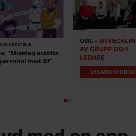
UGL –
UTVECKLI
ens arbetsliv
AV GRUPP OCH
te: ”Misstag ersätta
LEDARE
 personal med AI”
LÄS MER OCH BOKA
 vd med en app