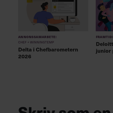
Annonssamarbete:
Framtid
Chef + Winningtemp
Deloit
Delta i Chefbarometern
junior
2026
Skriv som en