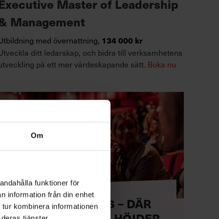
Executive Master of Leadership
& Management
Utbildning med övernattning,
134 000 kr
Utveckla ditt ledarskap, och bidra till verksamhetens
utveckling på ett mer värdeskapande sätt.
Boka nu
Om
andahålla funktioner för
n information från din enhet
CHEFDAGEN 2026 – DÄR
 tur kombinera informationen
LEDARE NÅR NYA HÖJDER
deras tjänster.