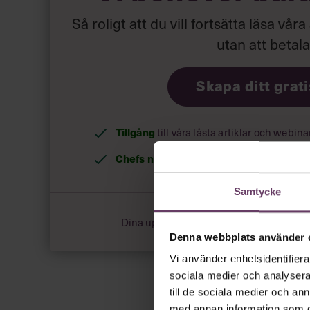
Så roligt att du vill fortsätta läsa våra
utan att betal
Skapa ditt grat
Tillgång
till våra låsta artiklar och webin
Chefs nyhetsbrev
med senaste ledarska
Samtycke
Dina uppgifter delas aldrig med tredje pa
Denna webbplats använder 
Vi använder enhetsidentifierar
sociala medier och analysera 
till de sociala medier och a
med annan information som du 