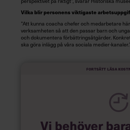
perspektivet på riktigt”, svarar Historiska muse
Vilka blir personens viktigaste arbetsuppgi
”Att kunna coacha chefer och medarbetare här
verksamheten så att den passar barn och unga p
och dokumentera förbättringsåtgärder. Konkret
ska göra inlägg på våra sociala medier-kanaler.
Hur mycket kommer den här personen de fac
Fortsätt läsa kost
Vi behöver bar