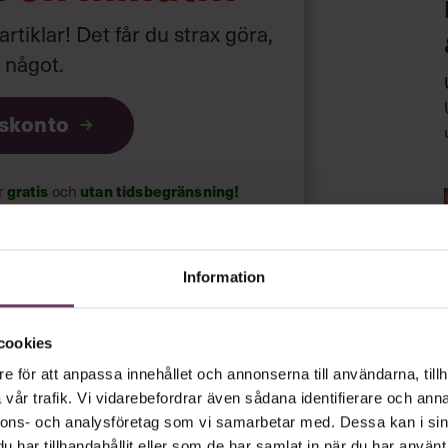
 artiklar! Det får du strax göra,
a något
.
iskonto
ar
gratis
och
utan tidsbegränsning!
psnyheterna!
Information
rt.
Läs vår integritetspolicy här
.
cookies
e för att anpassa innehållet och annonserna till användarna, tillh
vår trafik. Vi vidarebefordrar även sådana identifierare och anna
nnons- och analysföretag som vi samarbetar med. Dessa kan i sin
har tillhandahållit eller som de har samlat in när du har använt 