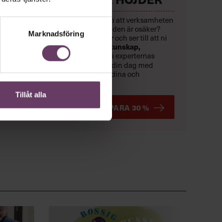
Hur säkerställer din chefsgrupp att verksamheten
rör sig framåt – även när omvärlden är osäker?
Marknadsföring
Den
21 oktober
röjer vi hinder
och ser till att ni
når resultat.
Rusta er med
ny kunskap,
inspireras
av toppchefer och få experternas
konkreta verktyg
.
Skräddarsy din dag med
fördjupande kunskapsspår för dina och
organisationens behov just nu.
Tillåt alla
BOKA TIDIGT OCH SPARA 30 %