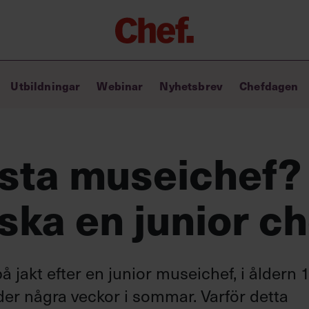
Chefakademin+
Utbildningar
Webinar
Nyhetsbrev
Chefdagen
Lyft ditt ledarskap med C+
Masterclass
Verktyg i vardagen
Ledarskapsbiblioteket
sta museichef?
Ledarskapstest
Chef GPT – din chefsassistent i
ska en junior ch
fickan
 jakt efter en junior museichef, i åldern 
er några veckor i sommar. Varför detta