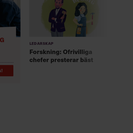
NG
Ledarskap
Anno
Chef +
Forskning: Ofrivilliga
Fast
chefer presterar bäst
för 
!