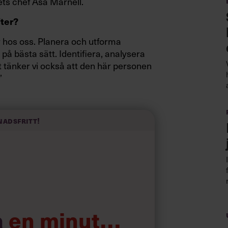
ets chef Åsa Marnell.
fter?
 hos oss. Planera och utforma
å bästa sätt. Identifiera, analysera
 tänker vi också att den här personen
”
to att få ”chefa”?
nadsfritt!
a
en minut…