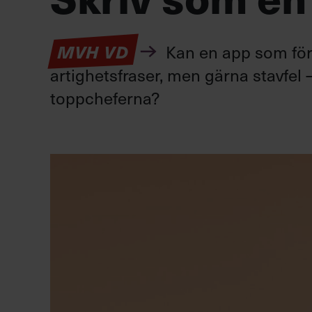
Kan en app som förv
MVH VD
artighetsfraser, men gärna stavfel –
toppcheferna?