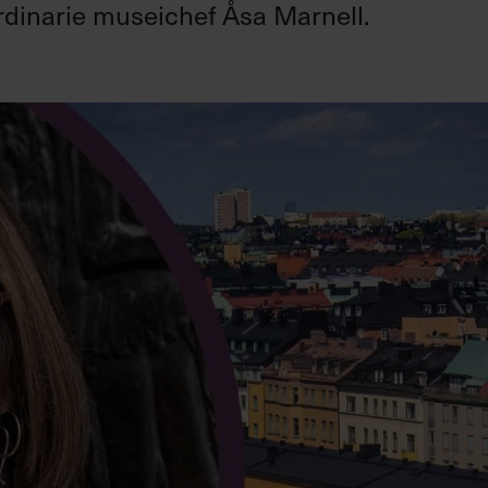
rdinarie museichef Åsa Marnell.