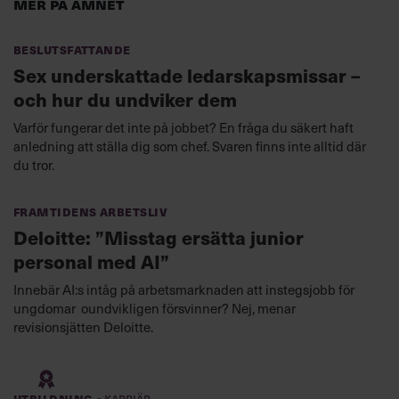
Mer på ämnet
Beslutsfattande
Sex underskattade ledarskapsmissar –
och hur du undviker dem
Varför fungerar det inte på jobbet? En fråga du säkert haft
anledning att ställa dig som chef. Svaren finns inte alltid där
du tror.
Framtidens arbetsliv
Deloitte: ”Misstag ersätta junior
personal med AI”
Innebär AI:s intåg på arbetsmarknaden att instegsjobb för
ungdomar oundvikligen försvinner? Nej, menar
revisionsjätten Deloitte.
·
Utbildning
Karriär