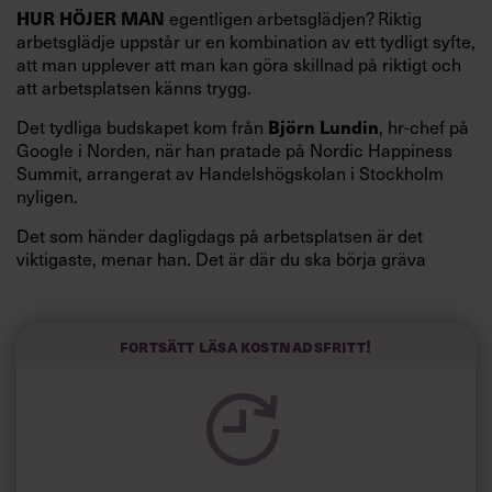
egentligen arbetsglädjen? Riktig
HUR HÖJER MAN
arbetsglädje uppstår ur en kombination av ett tydligt syfte,
att man upplever att man kan göra skillnad på riktigt och
att arbetsplatsen känns trygg.
Det tydliga budskapet kom från
, hr-chef på
Björn Lundin
Google i Norden, när han pratade på Nordic Happiness
Summit, arrangerat av Handelshögskolan i Stockholm
nyligen.
Det som händer dagligdags på arbetsplatsen är det
viktigaste, menar han. Det är där du ska börja gräva
redan i dag.
Här är Björn Lundins tre enkla åtgärder som tagit skruv
och höjt arbetsglädjen på Google:
Fortsätt läsa kostnadsfritt!