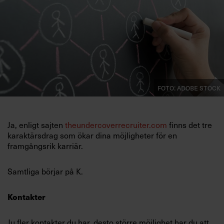
Villkor och policy för
personuppgiftsbehandling
Sök
efter:
Foto: Adobe Stock
Ja, enligt sajten
theundercoverrecruiter.com
finns det tre
karaktärsdrag som ökar dina möjligheter för en
framgångsrik karriär.
Logga in
Samtliga börjar på K.
Prenumerera
Kontakter
Ju fler kontakter du har, desto större möjlighet har du att