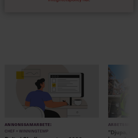
Annonssamarbete:
Arbetsmiljö
Chef + Winningtemp
”Djupa, str
byggchefer
Delta i Chefbarometern 2026