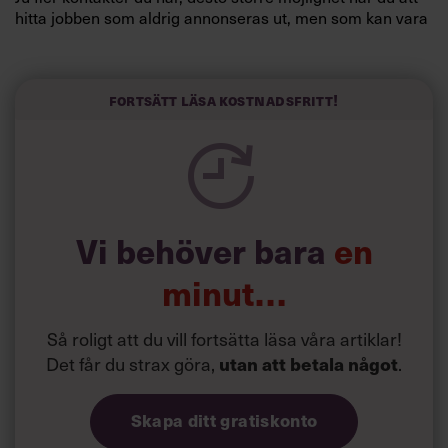
hitta jobben som aldrig annonseras ut, men som kan vara
nog så passande för just dig.
Läs också:
3 tips – så når du målen lättare
Fortsätt läsa kostnadsfritt!
Vi behöver bara
en
minut…
Så roligt att du vill fortsätta läsa våra artiklar!
Det får du strax göra,
.
utan att betala något
Skapa ditt gratiskonto