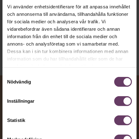
toppcheferna?
Vi använder enhetsidentifierare för att anpassa innehållet
och annonserna till användarna, tillhandahålla funktioner
för sociala medier och analysera vår trafik. Vi
Kommunikation
vidarebefordrar även sådana identifierare och annan
Text:
Fredrik Kullberg
information från din enhet till de sociala medier och
Publicerad
2026-08-07
annons- och analysföretag som vi samarbetar med.
Dessa kan i sin tur kombinera informationen med annan
information som du har tillhandahållit eller som de har
samlat in när du har använt deras tjänster.
Samtyckesval
Nödvändig
Inställningar
Statistik