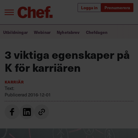
Logga in
Prenumerera
Bra ledare förändrar världen
Utbildningar
Webinar
Nyhetsbrev
Chefdagen
Innehåll från Chef
3 viktiga egenskaper på
Utbildning för ledare
K för karriären
Chefakademin+
Karriär
Populära utbildningar
Text:
Publicerad
2016-12-01
Annonsera
Om oss
Kontakta oss
Kundservice