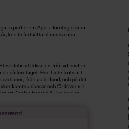
ga experter om Apple, företaget som
 år, kunde fortsätta blomstra utan
Steve Jobs att kliva ner från vd-posten i
nde på företaget. Han hade trots allt
ovationer, från pc till Ipod, och på det
niskor kommunicerar och fördriver sin
at att Apples framtid är i gungning.
nadsfritt!
 och om det finns ett »rätt« sätt att
r mina egna erfarenheter på Virgin