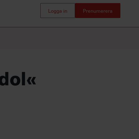
webinar
Logga in
Prenumerera
Populära
Logga in
Prenumerera
utbildningar
Ny som chef
Leda utan att vara chef
idol«
UGL – Utveckling av grupp och
ledare
Ledarskap för erfarna chefer och
ledare