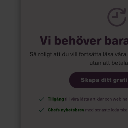
med Steve Jobs på Apple ger det mig många nya
startades på 1970-talet, men har byggts upp på h
Jobs tankar om hur människor ska kunna inte
Vi behöver bar
och hans envisa strävan att förverkliga den visi
företag med en kultur som förenade ett näst int
innovativ teknologi. Fram till dess att Jobs och
Så roligt att du vill fortsätta läsa våra
användes datorer i princip bara inom företag. I
utan att betal
syn på datorer och gav en ny dimension till vå
en revolution inom musikbranschen när de intr
Skapa ditt grat
När Iphone och Ipad lanserades några år senar
Tillgång
till våra låsta artiklar och webin
nämligen alla de företag som bygger applikatio
Chefs nyhetsbrev
med senaste ledarska
Jobs passion för utmärkt design var grunden fö
respekterade varumärken.