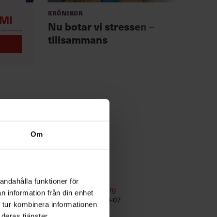
Krönikor
Anno
MI
Chef +
Nu botar vi stressen –
Fast
tillsammans
för 
Om
n
Kommunikation
andahålla funktioner för
Text:
Fredrik Kullberg
n information från din enhet
Publicerad
2026-08-07
 tur kombinera informationen
deras tjänster.