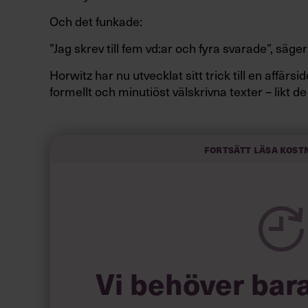
Och det funkade:
”Jag skrev till fem vd:ar och fyra svarade”, säger
Horwitz har nu utvecklat sitt trick till en affär
formellt och minutiöst välskrivna texter – likt de
slarviga vd-stilen.
Fortsätt läsa kost
Vi behöver bar