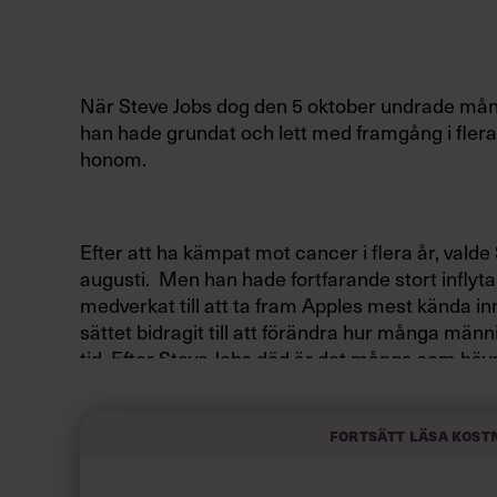
När Steve Jobs dog den 5 oktober undrade mån
han hade grundat och lett med framgång i flera
honom.
Efter att ha kämpat mot cancer i flera år, valde 
augusti. Men han hade fortfarande stort inflyta
medverkat till att ta fram Apples mest kända inn
sättet bidragit till att förändra hur många män
tid. Efter Steve Jobs död är det många som hävd
Fortsätt läsa kost
Den debatten har fått mig att tänka på ledarskap
bygga ett framgångsrikt företag. När jag jämfö