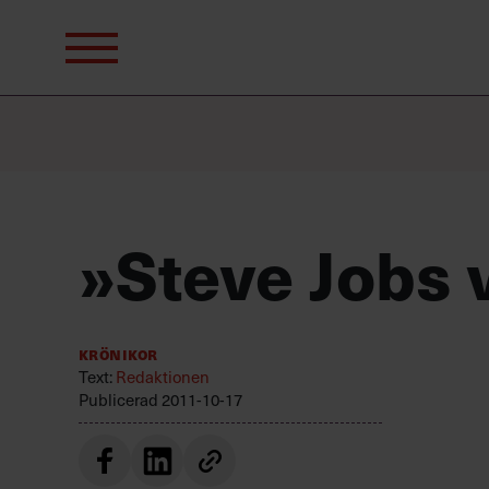
Sök
efter:
»Steve Jobs v
Krönikor
Text:
Redaktionen
Publicerad
2011-10-17