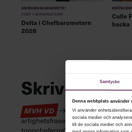
Annonssamarbete:
Kröniko
Chef + Winningtemp
Calle F
Delta i Chefbarometern
hacka 
2026
Skriv som en
Samtycke
Denna webbplats använder 
Kan en app som förv
MVH VD
Vi använder enhetsidentifierar
sociala medier och analysera 
artighetsfraser, men gärna stavfel –
till de sociala medier och a
toppcheferna?
med annan information som du 