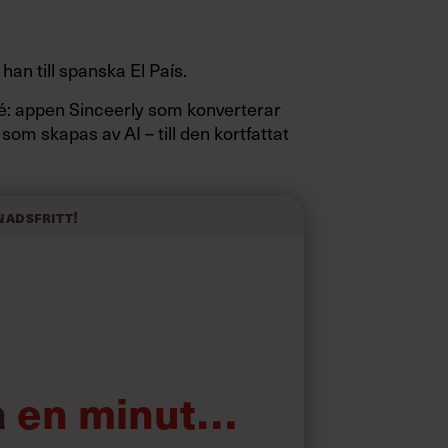
 han till spanska El País.
sidé: appen Sinceerly som konverterar
 som skapas av AI – till den kortfattat
nadsfritt!
a
en minut…