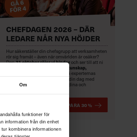
CHEFDAGEN 2026 – DÄR
LEDARE NÅR NYA HÖJDER
Hur säkerställer din chefsgrupp att verksamheten
rör sig framåt – även när omvärlden är osäker?
Den
21 oktober
röjer vi hinder
och ser till att ni
når resultat.
Rusta er med
ny kunskap,
inspireras
av toppchefer och få experternas
konkreta verktyg
.
Skräddarsy din dag med
fördjupande kunskapsspår för dina och
Om
organisationens behov just nu.
BOKA TIDIGT OCH SPARA 30 %
andahålla funktioner för
n information från din enhet
 tur kombinera informationen
deras tjänster.