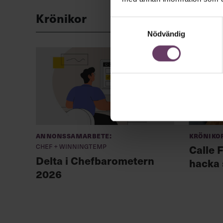
Krönikor
Samtyckesval
Nödvändig
Annonssamarbete:
Kröniko
Chef + Winningtemp
Calle F
Delta i Chefbarometern
hacka 
2026