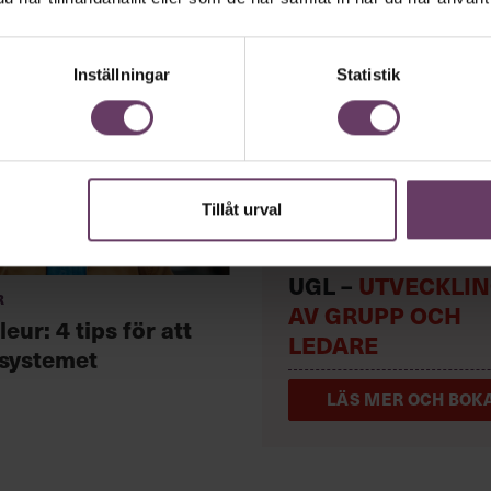
Inställningar
Statistik
Tillåt urval
UGL –
UTVECKLI
r
AV GRUPP OCH
leur: 4 tips för att
LEDARE
systemet
LÄS MER OCH BOKA