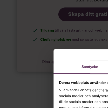
Skapa ditt grat
Tillgång
till våra låsta artiklar och webin
Chefs nyhetsbrev
med senaste ledarska
Dina uppgifter delas aldrig med tredje pa
Samtycke
Denna webbplats använder 
Vi använder enhetsidentifierar
sociala medier och analysera 
till de sociala medier och a
med annan information som du 