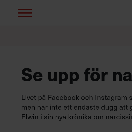
Sök
efter:
Se upp för n
Livet på Facebook och Instagram s
men har inte ett endaste dugg att g
Elwin i sin nya krönika om narciss