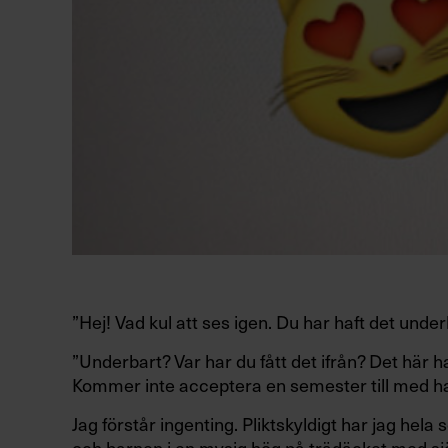
”Hej! Vad kul att ses igen. Du har haft det underb
”Underbart? Var har du fått det ifrån? Det här 
Kommer inte acceptera en semester till med ha
Jag förstår ingenting. Pliktskyldigt har jag hela
och barnen i en mysig hög på trädäcket med sjö