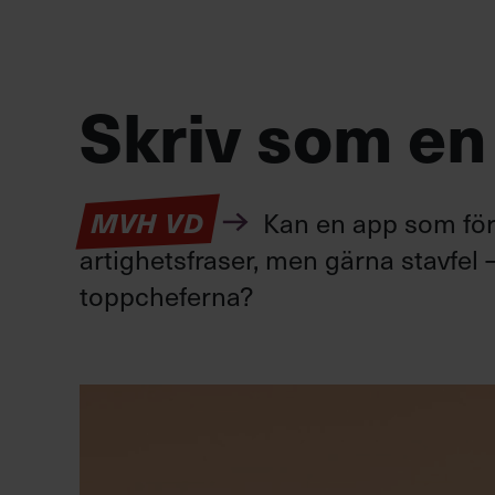
Skriv som en
Kan en app som förv
MVH VD
artighetsfraser, men gärna stavfel –
toppcheferna?