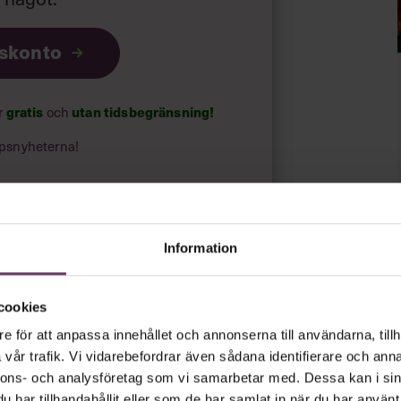
iskonto
ar
gratis
och
utan tidsbegränsning!
psnyheterna!
rt.
Läs vår integritetspolicy här
.
Information
cookies
e för att anpassa innehållet och annonserna till användarna, tillh
vår trafik. Vi vidarebefordrar även sådana identifierare och anna
nnons- och analysföretag som vi samarbetar med. Dessa kan i sin
har tillhandahållit eller som de har samlat in när du har använt 