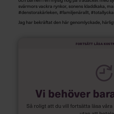
svärmors vackra rynkor, sonens kladdkaka, 
#denstorakärleken, #familjenärallt, #totallycka
Jag har bekräftat den här genomlyckade, härligt
paradisiska jävla sommar totalt 37 gånger på 
Och nu får jag höra att det var ett helvete. Vad
Fortsätt läsa kost
Vi behöver bar
Så roligt att du vill fortsätta läsa våra
utan att betal