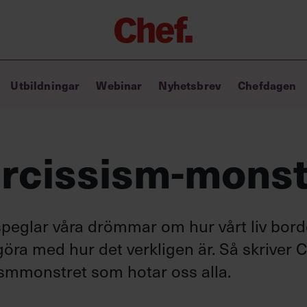
Chefakademin+
Utbildningar
Webinar
Nyhetsbrev
Chefdagen
Lyft ditt ledarskap med C+
Masterclass
Verktyg i vardagen
Ledarskapsbiblioteket
arcissism-monst
Ledarskapstest
Chef GPT – din chefsassistent i
fickan
peglar våra drömmar om hur vårt liv bord
öra med hur det verkligen är. Så skriver C
ismmonstret som hotar oss alla.