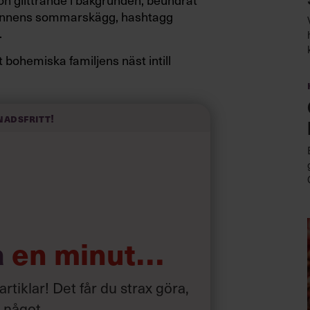
mannens sommarskägg, hashtagg
.
 bohemiska familjens näst intill
en månad.
 är det frågan om?
nadsfritt!
a
en minut…
 artiklar! Det får du strax göra,
a något
.