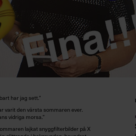
art har jag sett.”
har varit den värsta sommaren ever.
ns vidriga morsa.”
 sommaren lajkat snyggfilterbilder på X
n glittrande i bakgrunden, beundrat