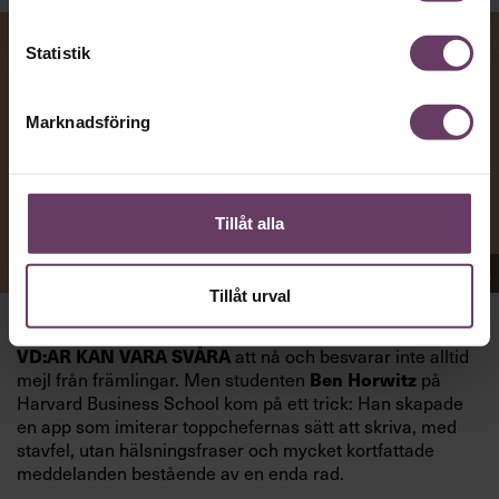
Statistik
Marknadsföring
Tillåt alla
Appen Sinceerly imiterar vd:ars kortfattade språk.
Tillåt urval
att nå och besvarar inte alltid
VD:AR KAN VARA SVÅRA
mejl från främlingar. Men studenten
på
Ben Horwitz
Harvard Business School kom på ett trick: Han skapade
en app som imiterar toppchefernas sätt att skriva, med
stavfel, utan hälsningsfraser och mycket kortfattade
meddelanden bestående av en enda rad.