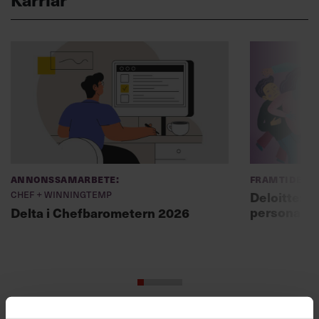
Annonssamarbete:
Framtidens 
Chef + Winningtemp
Deloitte: ”
personal m
Delta i Chefbarometern 2026