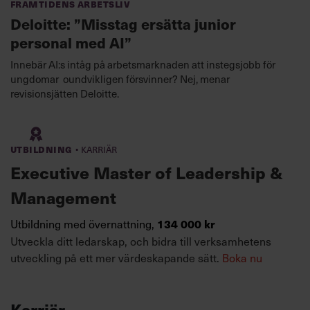
Framtidens arbetsliv
Deloitte: ”Misstag ersätta junior
personal med AI”
Innebär AI:s intåg på arbetsmarknaden att instegsjobb för
ungdomar oundvikligen försvinner? Nej, menar
revisionsjätten Deloitte.
·
Utbildning
Karriär
Executive Master of Leadership &
Management
Utbildning med övernattning,
134 000 kr
Utveckla ditt ledarskap, och bidra till verksamhetens
utveckling på ett mer värdeskapande sätt.
Boka nu
Karriär