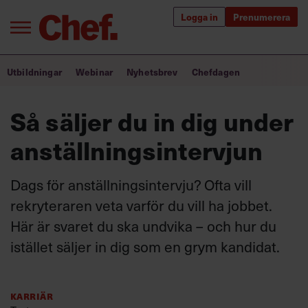
Logga in
Prenumerera
Bra ledare förändrar världen
Utbildningar
Webinar
Nyhetsbrev
Chefdagen
Innehåll från Chef
Så säljer du in dig under
Utbildning för ledare
anställningsintervjun
Chefakademin+
Dags för anställningsintervju? Ofta vill
Populära utbildningar
rekryteraren veta varför du vill ha jobbet.
Här är svaret du ska undvika – och hur du
istället säljer in dig som en grym kandidat.
Annonsera
Om oss
Kontakta oss
Karriär
Kundservice