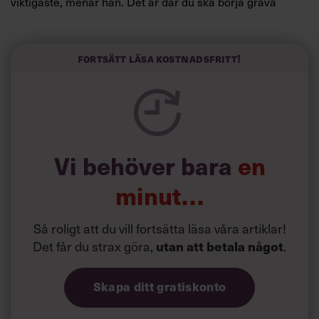
viktigaste, menar han. Det är där du ska börja gräva
redan i dag.
Här är Björn Lundins tre enkla åtgärder som tagit skruv
och höjt arbetsglädjen på Google:
Fortsätt läsa kostnadsfritt!
Vi behöver bara
en
minut…
Så roligt att du vill fortsätta läsa våra artiklar!
Det får du strax göra,
.
utan att betala något
Skapa ditt gratiskonto