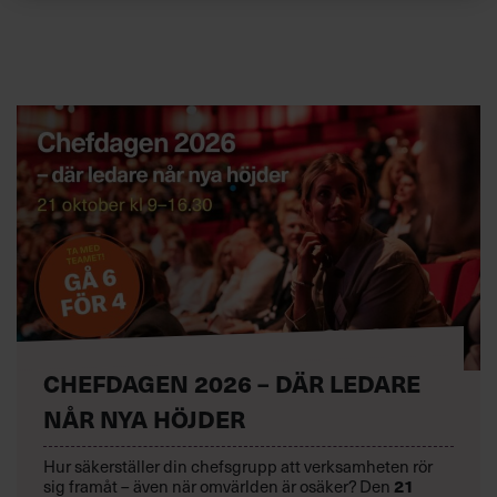
CHEFDAGEN 2026 – DÄR LEDARE
NÅR NYA HÖJDER
Hur säkerställer din chefsgrupp att verksamheten rör
sig framåt – även när omvärlden är osäker? Den
21