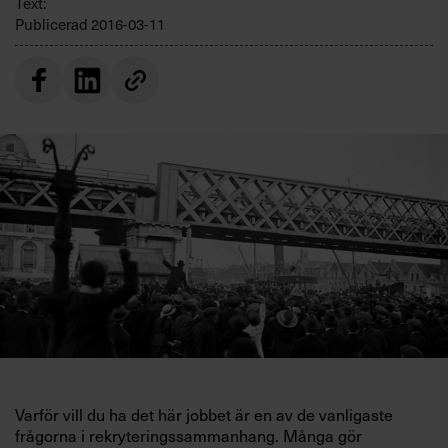
Text:
Villkor och policy för
Publicerad
2016-03-11
personuppgiftsbehandling
Sök
efter:
Logga in
Prenumerera
Varför vill du ha det här jobbet är en av de vanligaste
frågorna i rekryteringssammanhang. Många gör