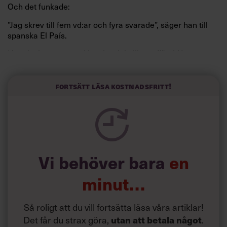
Och det funkade:
”Jag skrev till fem vd:ar och fyra svarade”, säger han till
spanska El País.
Horwitz har nu utvecklat sitt trick till en affärsidé: appen
Sinceerly som konverterar formellt och minutiöst
välskrivna texter – likt de som skapas av AI – till den
kortfattat slarviga vd-stilen.
Fortsätt läsa kostnadsfritt!
Vi behöver bara
en
minut…
Så roligt att du vill fortsätta läsa våra artiklar!
Det får du strax göra,
.
utan att betala något