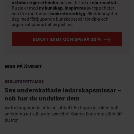
oktober
röjer vi hinder
och ser till att ni
når resultat.
Rusta er med
ny kunskap,
inspireras
av toppchefer
och få experternas
konkreta verktyg
.
Skräddarsy din
dag med fördjupande kunskapsspår för dina och
organisationens behov just nu.
BOKA TIDIGT OCH SPARA 30 %
Mer på ämnet
Beslutsfattande
Sex underskattade ledarskapsmissar –
och hur du undviker dem
Varför fungerar det inte på jobbet? En fråga du säkert haft
anledning att ställa dig som chef. Svaren finns inte alltid där
du tror.