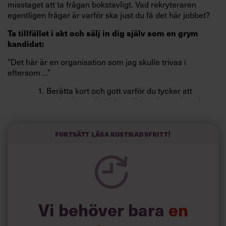
misstaget att ta frågan bokstavligt. Vad rekryteraren
egentligen frågar är varför ska just du få det här jobbet?
Ta tillfället i akt och sälj in dig själv som en grym
kandidat:
”Det här är en organisation som jag skulle trivas i
eftersom …”
1. Berätta kort och gott varför du tycker att
organisationen är så bra eller spännande och att
det är en av anledningarna till varför du har sökt
tjänsten. Här slår du två flugor i en smäll, du får
med lite subtilt smicker och det visar att du har
Fortsätt läsa kostnadsfritt!
reflekterat över organisationen.
2. Ge några korta exempel på vad som får dig att
gå igång, vad du uppskattat på tidigare
arbetsplatser och på vilket sätt du tror att den här
arbetsplatsen kan utmana dig.
Vi behöver bara
en