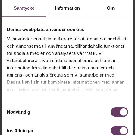
Skriv som en vd med en
Samtycke
Information
Om
app
Denna webbplats använder cookies
MVH VD
Kan en app som förvandlar
Vi använder enhetsidentifierare för att anpassa innehållet
text till korthugget vd-språk – utan
och annonserna till användarna, tillhandahålla funktioner
artighetsfraser, men gärna stavfel – vara
för sociala medier och analysera vår trafik. Vi
vägen för den som vill nå fram till
vidarebefordrar även sådana identifierare och annan
information från din enhet till de sociala medier och
toppcheferna?
annons- och analysföretag som vi samarbetar med.
Dessa kan i sin tur kombinera informationen med annan
information som du har tillhandahållit eller som de har
Kommunikation
samlat in när du har använt deras tjänster.
Text:
Fredrik Kullberg
Publicerad
2026-08-07
Samtyckesval
Nödvändig
Inställningar