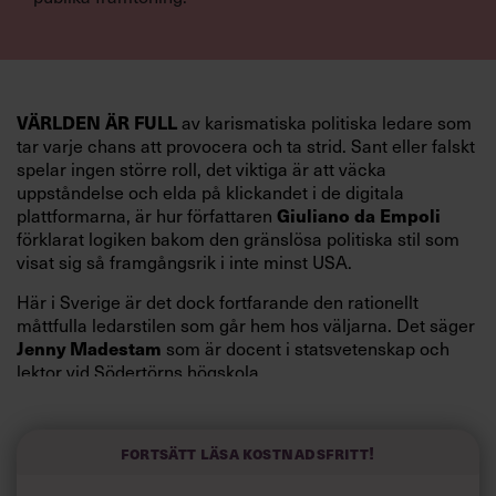
VÄRLDEN ÄR FULL
av karismatiska politiska ledare som
tar varje chans att provocera och ta strid. Sant eller falskt
spelar ingen större roll, det viktiga är att väcka
uppståndelse och elda på klickandet i de digitala
Giuliano da Empoli
plattformarna, är hur författaren
förklarat logiken bakom den gränslösa politiska stil som
visat sig så framgångsrik i inte minst USA.
Här i Sverige är det dock fortfarande den rationellt
måttfulla ledarstilen som går hem hos väljarna. Det säger
Jenny Madestam
som är docent i statsvetenskap och
lektor vid Södertörns högskola.
”Svenskarna tar politik på allvar och brukar uppskatta
politiker som har framtoningen av att vara kunniga,
Fortsätt läsa kostnadsfritt!
kompetenta och stå med båda fötterna på jorden. Hellre
en tråkig partiledare i foträta skor än en känslomässig