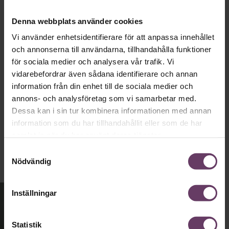
väljare. Här är det fortfarande den måttfulla
partiledarstilen som går hem, säger
Denna webbplats använder cookies
statsvetaren Jenny Madestam: ”Hellre en
Vi använder enhetsidentifierare för att anpassa innehållet
och annonserna till användarna, tillhandahålla funktioner
tråkig partiledare i foträta skor, än en
för sociala medier och analysera vår trafik. Vi
känslomässig spelevink i högklackat.”
vidarebefordrar även sådana identifierare och annan
information från din enhet till de sociala medier och
annons- och analysföretag som vi samarbetar med.
Ledarskap
Dessa kan i sin tur kombinera informationen med annan
Text:
Fredrik Kullberg
information som du har tillhandahållit eller som de har
Publicerad
2026-08-03
samlat in när du har använt deras tjänster.
Samtyckesval
Nödvändig
Inställningar
Statistik