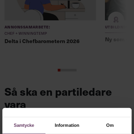
Annonssamarbete:
Utbildning
Chef + Winningtemp
Ny som ch
Delta i Chefbarometern 2026
Så ska en partiledare
vara
VAL 2026
Provokation, glamour och
Samtycke
Information
Om
galna utspel? Nej, det är inget för svenska