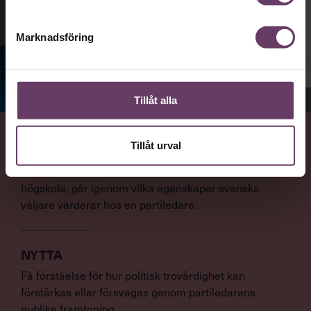
Marknadsföring
Jenny Madestam, docent i statsvetenskap.
Tillåt alla
Tillåt urval
VAD
Statsvetaren Jenny Madestam, lektor vid Södertörns
högskola, går igenom vilka egenskaper svenska
väljare värderar hos en partiledare.
NYTTA
Få förståelse för hur politisk trovärdighet kan
förstärkas eller försvagas genom partiledarens
publika framtoning.