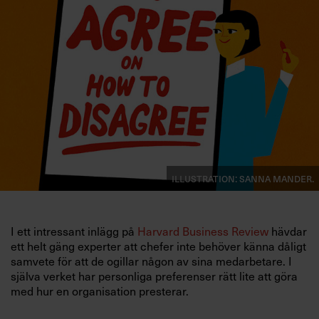
Villkor och policy för
personuppgiftsbehandling
Sök
efter:
Illustration: Sanna Mander.
Logga in
I ett intressant inlägg på
Harvard Business Review
hävdar
Prenumerera
ett helt gäng experter att chefer inte behöver känna dåligt
samvete för att de ogillar någon av sina medarbetare. I
själva verket har personliga preferenser rätt lite att göra
med hur en organisation presterar.