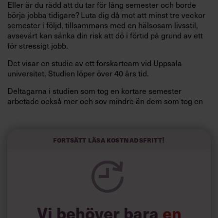
Eller är du rädd att du tar för lång semester och borde
börja jobba tidigare? Luta dig då mot att minst tre veckor
semester i följd, tillsammans med en hälsosam livsstil,
avsevärt kan sänka din risk att dö i förtid på grund av ett
för stressigt jobb.
Det visar en studie av ett forskarteam vid Uppsala
universitet. Studien löper över 40 års tid.
Deltagarna i studien som tog en kortare semester
arbetade också mer och sov mindre än dem som tog en
längre semester, vilket ytterligare ökade stressen i deras
liv.
Forskarna tror sig dessutom kunna uttyda att en längre
Fortsätt läsa kostnadsfritt!
semester har större betydelse för långlevnad än andra
försök att förändra livsstilsvanor.
Vi behöver bara
en