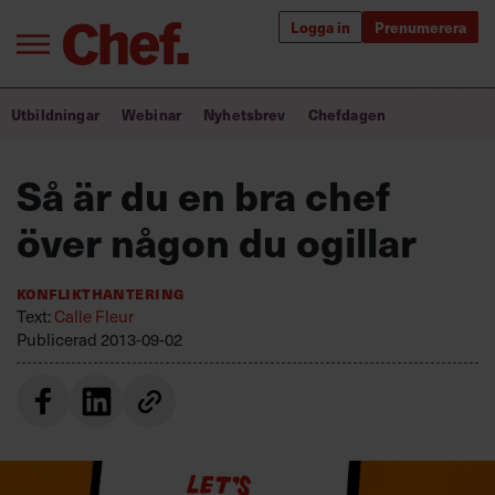
Logga in
Prenumerera
Bra ledare förändrar världen
Utbildningar
Webinar
Nyhetsbrev
Chefdagen
Innehåll från Chef
Så är du en bra chef
Utbildning för ledare
över någon du ogillar
Chefakademin+
Konflikthantering
Populära utbildningar
Text:
Calle Fleur
Publicerad
2013-09-02
Annonsera
Om oss
Kontakta oss
Kundservice