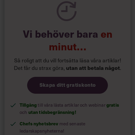
spelevink i högklackat, är hur jag brukar sammanfatta de
önskningar som svenskarna för fram i undersökningar.”
Läs mer:
Vi behöver bara
en
Siri Wikander: ”Led som i
början av pandemin”
minut…
Så roligt att du vill fortsätta läsa våra artiklar!
Det får du strax göra,
utan att betala något
.
Skapa ditt gratiskonto
Tillgång
gratis
till våra låsta artiklar och webinar
utan tidsbegränsning!
och
Chefs nyhetsbrev
med senaste
ledarskapsnyheterna!