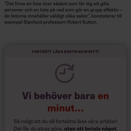
”Det finns en lista över sådant som får dig att gilla
personer och en lista på vad som gör en grupp effektiv –
de listorna innehåller väldigt olika saker”, konstaterar till
exempel Stanford-professorn Robert Sutton.
Enligt artikelförfattaren Amy Sutton finns det dock ett
antal grundläggande principer att förhålla sig till. Några
exempel:
Fortsätt läsa kostnadsfritt!
– Var ärlig mot dig själv: Identifiera vad som triggar igång
ditt ogillande.
– Bibehåll ett öppet sinne: Dina känslor gentemot en viss
person kan komma att förändras.
Vi behöver bara
en
minut…
Så roligt att du vill fortsätta läsa våra artiklar!
Det får du strax göra,
utan att betala något
.