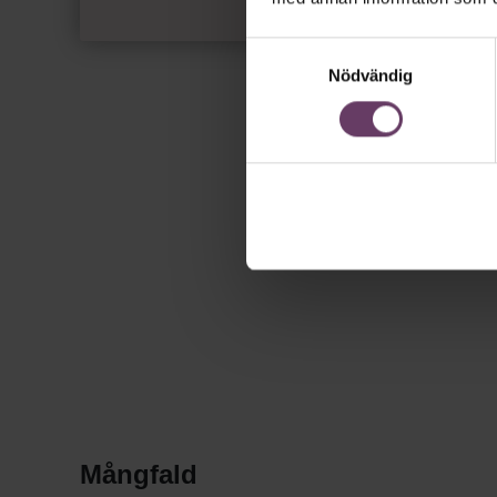
Samtyckesval
Nödvändig
Mångfald