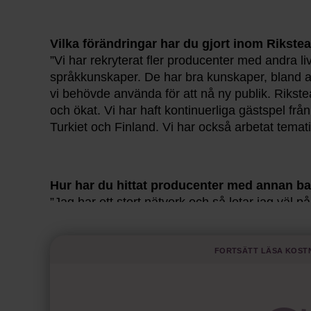
Vilka förändringar har du gjort inom Rikste
”Vi har rekryterat fler producenter med andra li
språkkunskaper. De har bra kunskaper, bland 
vi behövde använda för att nå ny publik. Rikst
och ökat. Vi har haft kontinuerliga gästspel f
Turkiet och Finland. Vi har också arbetat tematis
Hur har du hittat producenter med annan b
”Jag har ett stort nätverk och så letar jag väl på 
befunnit sig i nära anslutning till organisationen 
anställts”.
Fortsätt läsa kost
Och om man inte har det nätverket?
”Identifiera personer med stora nätverk, i kretsa