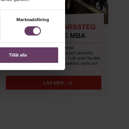
Marknadsföring
TA NÄSTA KARRIÄRSSTEG
– MED EXECUTIVE MBA
Lyft lönsamheten och karriären med
ett
helhetsperspektiv
på att leda och utveckla
Tillåt alla
verksamhet –
med affärsfokus
. I vår unikt flexibla
Executive MBA
får du träning, praktisk nytta och
ett exklusivt chefsnätverk.
LÄS MER