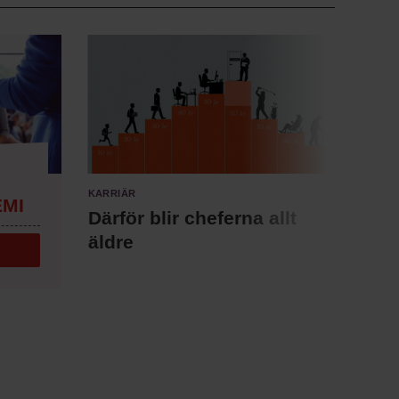
Karriär
Annon
MI
Chef + 
Därför blir cheferna allt
Fast
äldre
för 