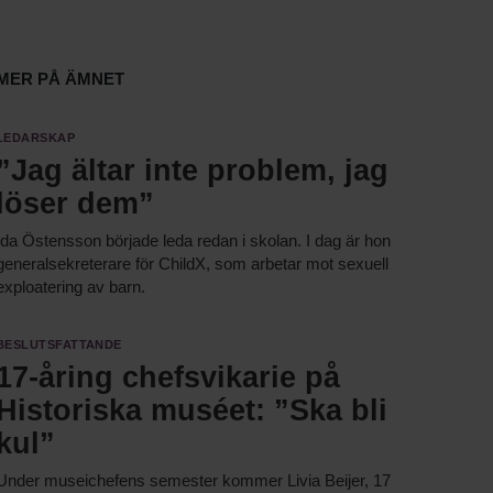
Mer på ämnet
Ledarskap
”Jag ältar inte problem, jag
löser dem”
Ida Östensson började leda redan i skolan. I dag är hon
generalsekreterare för ChildX, som arbetar mot sexuell
exploatering av barn.
Beslutsfattande
17-åring chefsvikarie på
Historiska muséet: ”Ska bli
kul”
Under museichefens semester kommer Livia Beijer, 17