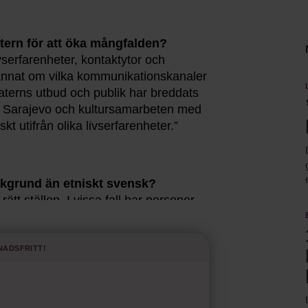
atern för att öka mångfalden?
vserfarenheter, kontaktytor och
annat om vilka kommunikationskanaler
eaterns utbud och publik har breddats
rån Sarajevo och kultursamarbeten med
kt utifrån olika livserfarenheter.”
akgrund än etniskt svensk?
rätt ställen. I vissa fall har personer
och då har jag sett till att de har
nadsfritt!
r där du själv inte ingår och se hur de