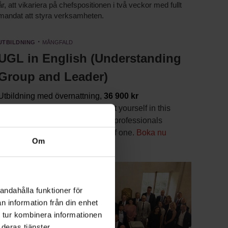
år, att vikariera på chefspositionen i två veckor med fullt
mandat att styra verksamheten.
Utbildning
·
Mångfald
UGL in English (Understanding
Group and Leader)
Utbildning med övernattning,
36 900 kr
Uncover important insights about yourself in this
leadership program aimed at all professionals
working with groups, or as part of one.
Boka nu
Om
andahålla funktioner för
n information från din enhet
 tur kombinera informationen
deras tjänster.