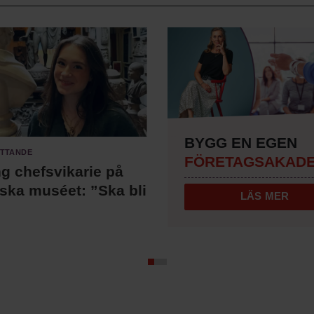
BYGG EN EGEN
attande
FÖRETAGSAKADE
ng chefsvikarie på
iska muséet: ”Ska bli
LÄS MER