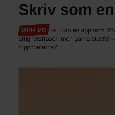
Skriv som en
MVH VD
Kan en app som förva
artighetsfraser, men gärna stavfel – 
toppcheferna?