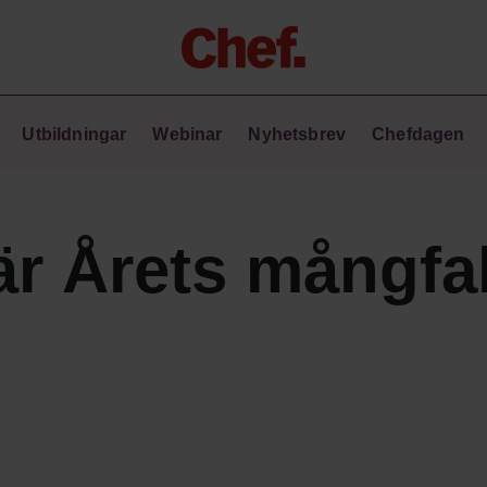
Chefakademin+
Utbildningar
Webinar
Nyhetsbrev
Chefdagen
Lyft ditt ledarskap med C+
Masterclass
Verktyg i vardagen
Ledarskapsbiblioteket
är Årets mångfa
Ledarskapstest
Chef GPT – din chefsassistent i
fickan