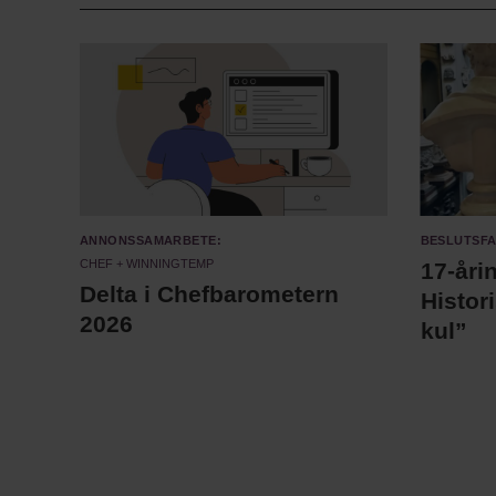
Annonssamarbete:
Beslutsf
Chef + Winningtemp
17-åri
Delta i Chefbarometern
Histor
2026
kul”