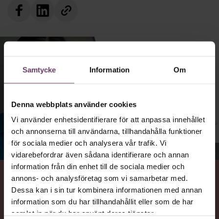
Samtycke
Information
Om
Denna webbplats använder cookies
Vi använder enhetsidentifierare för att anpassa innehållet
och annonserna till användarna, tillhandahålla funktioner
för sociala medier och analysera vår trafik. Vi
Jenny Madestam, docent i statsvetenskap.
vidarebefordrar även sådana identifierare och annan
information från din enhet till de sociala medier och
annons- och analysföretag som vi samarbetar med.
VAD
Dessa kan i sin tur kombinera informationen med annan
Statsvetaren Jenny Madestam, lektor vid Södertörns
information som du har tillhandahållit eller som de har
högskola, går igenom vilka egenskaper svenska
samlat in när du har använt deras tjänster.