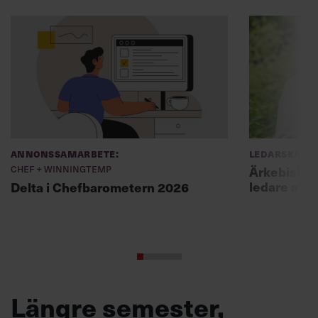
Annonssamarbete:
Ledarskap
Chef + Winningtemp
Ärkebiskopen
ledare att 
Delta i Chefbarometern 2026
Längre semester,
längre liv