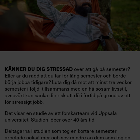
KÄNNER DU DIG STRESSAD
över att gå på semester?
Eller är du rädd att du tar för lång semester och borde
börja jobba tidigare? Luta dig då mot att minst tre veckor
semester i följd, tillsammans med en hälsosam livsstil,
avsevärt kan sänka din risk att dö i förtid på grund av ett
för stressigt jobb.
Det visar en studie av ett forskarteam vid Uppsala
universitet. Studien löper över 40 års tid.
Deltagarna i studien som tog en kortare semester
arbetade också mer och sov mindre än dem som tog en
längre semester, vilket ytterligare ökade stressen i deras
liv.