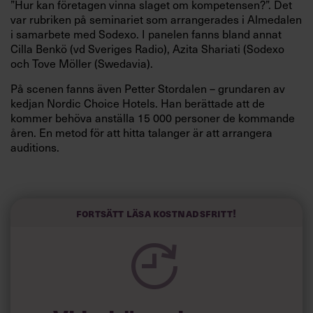
”Hur kan företagen vinna slaget om kompetensen?”. Det
var rubriken på seminariet som arrangerades i Almedalen
i samarbete med Sodexo. I panelen fanns bland annat
Cilla Benkö (vd Sveriges Radio), Azita Shariati (Sodexo
och Tove Möller (Swedavia).
På scenen fanns även Petter Stordalen – grundaren av
kedjan Nordic Choice Hotels. Han berättade att de
kommer behöva anställa 15 000 personer de kommande
åren. En metod för att hitta talanger är att arrangera
auditions.
”Vi går miste om otroligt många människor helt i onödan.
Genom mötet får du också veta mer om personen. En
som sökte jobb som städare berättade att hon pratar sex
Fortsätt läsa kostnadsfritt!
språk men att svenska inte var ett av dessa. Jag anställde
henne direkt som receptionist – det är där hon ska vara
för våra gäster!”, sa Petter Stordalen.
Han menar att deras auditions, som tidigare fått kritik för
att vara för mycket av ett jippo, har gett goda resultat och
att man anställt personer som man annars aldrig hade