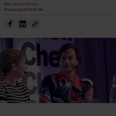
Villkor och policy för
Text:
Gustaf Nilsson
Publicerad
2019-07-04
personuppgiftsbehandling
Sök
efter:
Logga in
Prenumerera