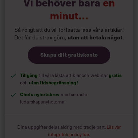
Vi behöver bara
en
nått ut till.
minut…
Även Cilla Benkö var kritisk till mer traditionella
rekryteringsprocesser.
Så roligt att du vill fortsätta läsa våra artiklar!
Det får du strax göra,
utan att betala något
.
Skapa ditt gratiskonto
Tillgång
gratis
till våra låsta artiklar och webinar
utan tidsbegränsning!
och
Chefs nyhetsbrev
med senaste
ledarskapsnyheterna!
Dina uppgifter delas aldrig med tredje part.
Läs vår
integritetspolicy här
.