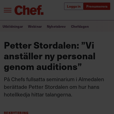
Logga in
Prenumerera
Bra ledare förändrar världen
Utbildningar
Webinar
Nyhetsbrev
Chefdagen
Innehåll från Chef
Petter Stordalen: ”Vi
Utbildning för ledare
anställer ny personal
Chefakademin+
genom auditions”
Populära utbildningar
På Chefs fullsatta seminarium i Almedalen
berättade Petter Stordalen om hur hans
hotellkedja hittar talangerna.
Annonsera
Om oss
Kontakta oss
Kundservice
Rekrytering