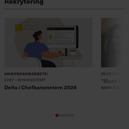
Rekrytering
Annonssamarbete:
Rekryterin
Chef + Winningtemp
”Sluta eft
som inte fi
Delta i Chefbarometern 2026