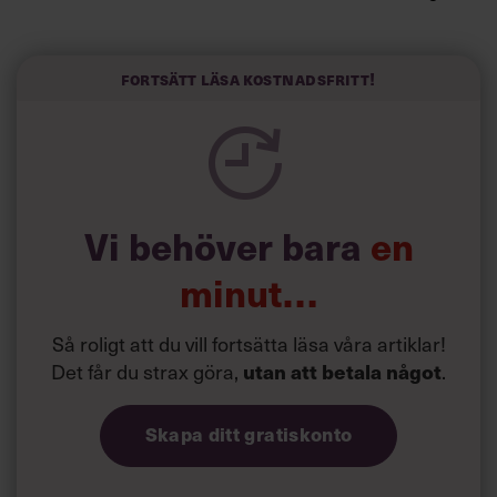
Forskarna tror sig dessutom kunna uttyda att en längre
Fortsätt läsa kostnadsfritt!
semester har större betydelse för långlevnad än andra
försök att förändra livsstilsvanor.
Vi behöver bara
en
minut…
Så roligt att du vill fortsätta läsa våra artiklar!
Det får du strax göra,
utan att betala något
.
Skapa ditt gratiskonto
Tillgång
gratis
till våra låsta artiklar och webinar
utan tidsbegränsning!
och