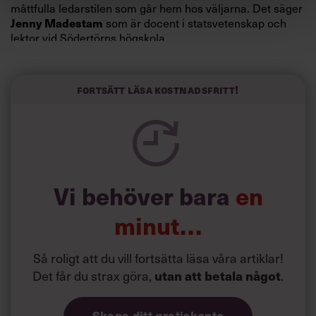
måttfulla ledarstilen som går hem hos väljarna. Det säger
Jenny Madestam
som är docent i statsvetenskap och
lektor vid Södertörns högskola.
”Svenskarna tar politik på allvar och brukar uppskatta
politiker som har framtoningen av att vara kunniga,
Fortsätt läsa kostnadsfritt!
kompetenta och stå med båda fötterna på jorden. Hellre
en tråkig partiledare i foträta skor än en känslomässig
spelevink i högklackat, är hur jag brukar sammanfatta de
önskningar som svenskarna för fram i undersökningar.”
Läs mer:
Vi behöver bara
en
Siri Wikander: ”Led som i
början av pandemin”
minut…
Så roligt att du vill fortsätta läsa våra artiklar!
Det får du strax göra,
utan att betala något
.
Skapa ditt gratiskonto