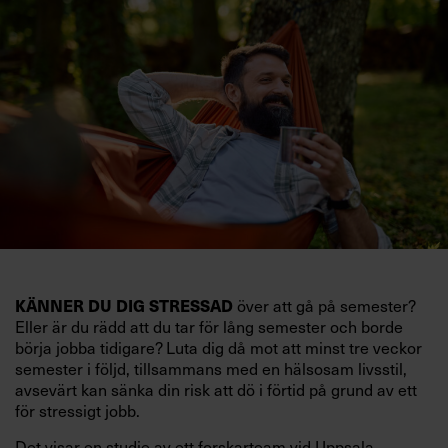
över att gå på semester?
KÄNNER DU DIG STRESSAD
Eller är du rädd att du tar för lång semester och borde
börja jobba tidigare? Luta dig då mot att minst tre veckor
semester i följd, tillsammans med en hälsosam livsstil,
avsevärt kan sänka din risk att dö i förtid på grund av ett
för stressigt jobb.
Det visar en studie av ett forskarteam vid Uppsala