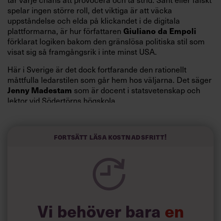
spelar ingen större roll, det viktiga är att väcka
uppståndelse och elda på klickandet i de digitala
plattformarna, är hur författaren
Giuliano da Empoli
förklarat logiken bakom den gränslösa politiska stil som
visat sig så framgångsrik i inte minst USA.
Här i Sverige är det dock fortfarande den rationellt
måttfulla ledarstilen som går hem hos väljarna. Det säger
som är docent i statsvetenskap och
Jenny Madestam
lektor vid Södertörns högskola.
”Svenskarna tar politik på allvar och brukar uppskatta
politiker som har framtoningen av att vara kunniga,
Fortsätt läsa kostnadsfritt!
kompetenta och stå med båda fötterna på jorden. Hellre
en tråkig partiledare i foträta skor än en känslomässig
spelevink i högklackat, är hur jag brukar sammanfatta de
önskningar som svenskarna för fram i undersökningar.”
Läs mer:
Vi behöver bara
en
Siri Wikander: ”Led som i