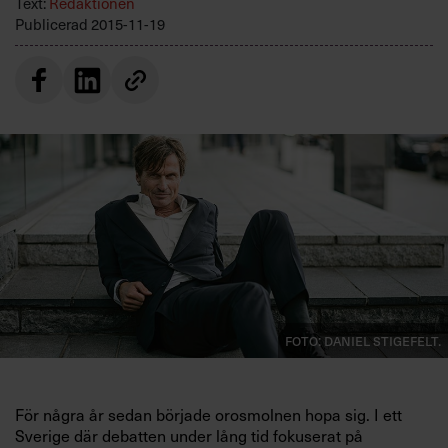
Text:
Redaktionen
Villkor och policy för
Publicerad
2015-11-19
personuppgiftsbehandling
Sök
efter:
Logga in
Foto: Daniel Stigefelt.
Prenumerera
För några år sedan började orosmolnen hopa sig. I ett
Sverige där debatten under lång tid fokuserat på