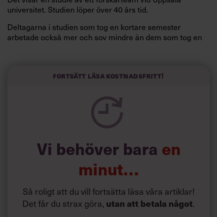
universitet. Studien löper över 40 års tid.
Deltagarna i studien som tog en kortare semester
arbetade också mer och sov mindre än dem som tog en
längre semester, vilket ytterligare ökade stressen i deras
liv.
Forskarna tror sig dessutom kunna uttyda att en längre
Fortsätt läsa kostnadsfritt!
semester har större betydelse för långlevnad än andra
försök att förändra livsstilsvanor.
Vi behöver bara
en
minut…
Så roligt att du vill fortsätta läsa våra artiklar!
Det får du strax göra,
.
utan att betala något