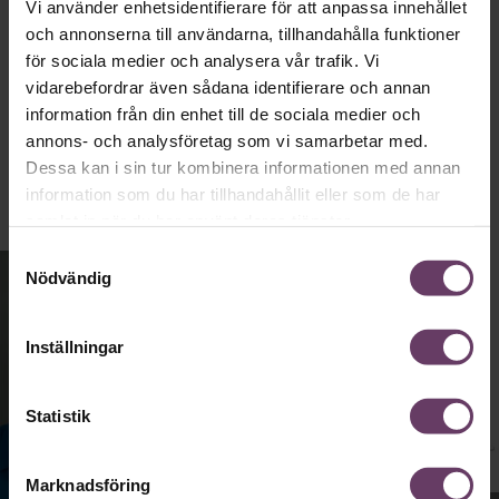
känslomässig spelevink i högklackat.”
Vi använder enhetsidentifierare för att anpassa innehållet
och annonserna till användarna, tillhandahålla funktioner
för sociala medier och analysera vår trafik. Vi
Ledarskap
vidarebefordrar även sådana identifierare och annan
Text:
Fredrik Kullberg
information från din enhet till de sociala medier och
Publicerad
2026-08-03
annons- och analysföretag som vi samarbetar med.
Dessa kan i sin tur kombinera informationen med annan
information som du har tillhandahållit eller som de har
samlat in när du har använt deras tjänster.
Samtyckesval
Nödvändig
Inställningar
Statistik
Marknadsföring