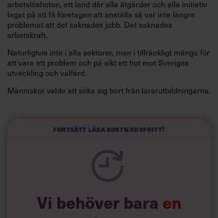
arbetslösheten, ett land där alla åtgärder och alla initiativ
legat på att få företagen att anställa så var inte längre
problemet att det saknades jobb. Det saknades
arbetskraft.
Naturligtvis inte i alla sektorer, men i tillräckligt många för
att vara ett problem och på sikt ett hot mot Sveriges
utveckling och välfärd.
Människor valde att söka sig bort från lärarutbildningarna.
Sveriges landsting sökte i land efter land efter läkare och
sjukvårdspersonal. Trots att tv:s Masterchef och Leilas
kök drog massorna uteblev dessa från kockyrket.
Fortsätt läsa kostnadsfritt!
Att växa från ett hotell till över 180 på mindre än 20 år har
kunnat ske tack vare tillgången till personal.
När jag blickar framåt och planerar för nya och utbyggda
hotell har tillgången till arbetskraft seglat upp som den
största riskfaktorn. Så är det för mig och så är det för
många i näringslivet.
Vi behöver bara
en