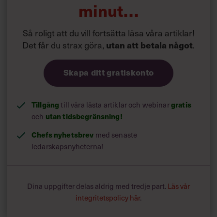
början av pandemin”
minut…
Så roligt att du vill fortsätta läsa våra artiklar!
Det får du strax göra,
.
utan att betala något
Skapa ditt gratiskonto
Tillgång
till våra låsta artiklar och webinar
gratis
och
utan tidsbegränsning!
Chefs nyhetsbrev
med senaste
ledarskapsnyheterna!
Dina uppgifter delas aldrig med tredje part.
Läs vår
integritetspolicy här
.