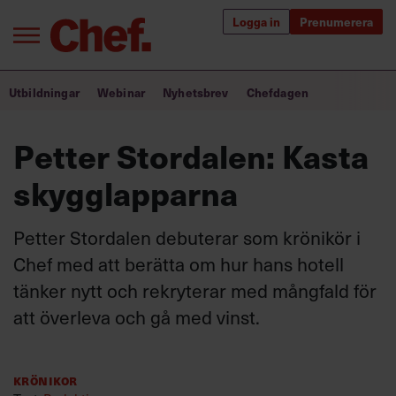
Logga in
Prenumerera
Bra ledare förändrar världen
Utbildningar
Webinar
Nyhetsbrev
Chefdagen
Innehåll från Chef
Petter Stordalen: Kasta
Utbildning för ledare
skygglapparna
Chefakademin+
Petter Stordalen debuterar som krönikör i
Populära utbildningar
Chef med att berätta om hur hans hotell
tänker nytt och rekryterar med mångfald för
att överleva och gå med vinst.
Annonsera
Om oss
Kontakta oss
Krönikor
Kundservice