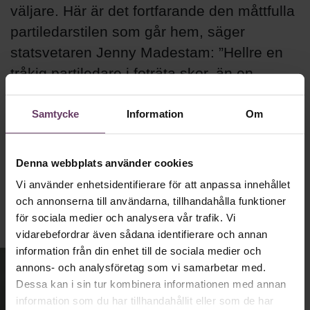
väljare. Här är det fortfarande den måttfulla
partiledarstilen som går hem, säger
statsvetaren Jenny Madestam: ”Hellre en
tråkig partiledare i foträta skor, än en
känslomässig spelevink i högklackat.”
Samtycke
Information
Om
Ledarskap
Text:
Fredrik Kullberg
Denna webbplats använder cookies
Publicerad
2026-08-03
Vi använder enhetsidentifierare för att anpassa innehållet
och annonserna till användarna, tillhandahålla funktioner
för sociala medier och analysera vår trafik. Vi
vidarebefordrar även sådana identifierare och annan
information från din enhet till de sociala medier och
annons- och analysföretag som vi samarbetar med.
Dessa kan i sin tur kombinera informationen med annan
information som du har tillhandahållit eller som de har