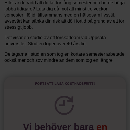
Eller är du rädd att du tar för lång semester och borde börja
jobba tidigare? Luta dig då mot att minst tre veckor
semester i följd, tillsammans med en hälsosam livsstil,
avsevärt kan sänka din risk att dö i förtid på grund av ett för
stressigt jobb.
Det visar en studie av ett forskarteam vid Uppsala
universitet. Studien löper över 40 års tid.
Deltagarna i studien som tog en kortare semester arbetade
också mer och sov mindre än dem som tog en längre
semester, vilket ytterligare ökade stressen i deras liv.
Forskarna tror sig dessutom kunna uttyda att en längre
semester har större betydelse för långlevnad än andra
Fortsätt läsa kostnadsfritt!
försök att förändra livsstilsvanor.
Vi behöver bara
en