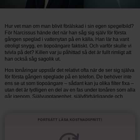
Hur vet man om man blivit förälskad i sin egen spegelbild?
För Narcissus hände det när han såg sig själv för första
gången speglad i vattenytan på en källa. Han lär ha varit
otroligt snygg, en tiopoängare faktiskt. Och varför skulle vi
tvivla på det? Killen var ju påhittad så det är fullt rimligt att
han också såg sagolik ut.
Hos tonåringar uppstår det relativt ofta när de ser sig själva
för första gången speglade på en telefon. De behöver inte
ens se ut som tiopoängare – sådant kan ju olika filter fixa –
utan det är tydligen en del av en fas under tonåren som alla
går igenom. Självupptagenhet, självförhärligande och
överdriven tro på den egna förmågan är egenskaper som
hör tonåren till men som också är centrala drag i den
personlighetstyp vi kallar narcissistisk.
Fortsätt läsa kostnadsfritt!
Det verkar inte finnas en enda person på Linkedin som
heter Narcissus, varken i för- eller i efternamn. Men dragen