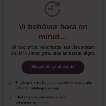
spelevink i högklackat, är hur jag brukar sammanfatta de
önskningar som svenskarna för fram i undersökningar.”
Läs mer:
Vi behöver bara
en
Siri Wikander: ”Led som i
början av pandemin”
minut…
Så roligt att du vill fortsätta läsa våra artiklar!
Det får du strax göra,
utan att betala något
.
Skapa ditt gratiskonto
Tillgång
till våra låsta artiklar och webinar
gratis
och
utan tidsbegränsning!
Chefs nyhetsbrev
med senaste
ledarskapsnyheterna!