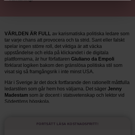
VÄRLDEN ÄR FULL
av karismatiska politiska ledare som
tar varje chans att provocera och ta strid. Sant eller falskt
spelar ingen större roll, det viktiga är att väcka
uppståndelse och elda på klickandet i de digitala
plattformarna, är hur författaren
Giuliano da Empoli
förklarat logiken bakom den gränslösa politiska stil som
visat sig så framgångsrik i inte minst USA.
Här i Sverige är det dock fortfarande den rationellt måttfulla
ledarstilen som går hem hos väljarna. Det säger
Jenny
Madestam
som är docent i statsvetenskap och lektor vid
Södertörns högskola.
”Svenskarna tar politik på allvar och brukar uppskatta
politiker som har framtoningen av att vara kunniga,
Fortsätt läsa kostnadsfritt!
kompetenta och stå med båda fötterna på jorden. Hellre en
tråkig partiledare i foträta skor än en känslomässig