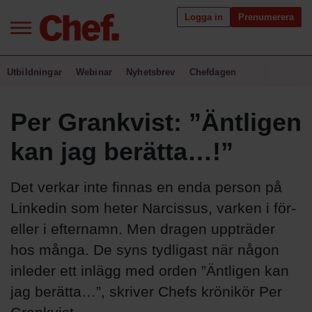
Logga in
Prenumerera
Bra ledare förändrar världen
Utbildningar
Webinar
Nyhetsbrev
Chefdagen
Innehåll från Chef
Per Grankvist: ”Äntligen
Utbildning för ledare
kan jag berätta…!”
Chefakademin+
Det verkar inte finnas en enda person på
Populära utbildningar
Linkedin som heter Narcissus, varken i för-
eller i efternamn. Men dragen uppträder
hos många. De syns tydligast när någon
Annonsera
inleder ett inlägg med orden ”Äntligen kan
Om oss
jag berätta…”, skriver Chefs krönikör Per
Kontakta oss
Kundservice