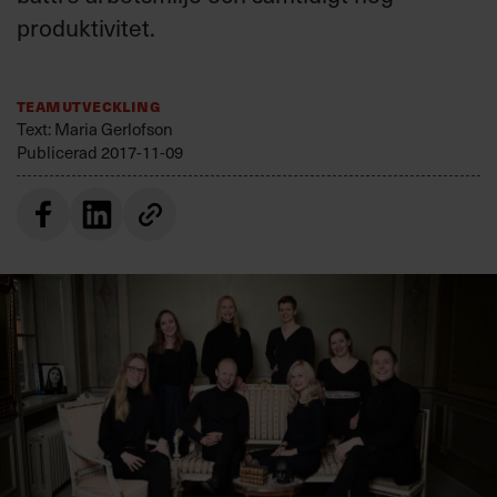
Villkor och policy för
produktivitet.
personuppgiftsbehandling
Teamutveckling
Sök
Text: Maria Gerlofson
efter:
Publicerad
2017-11-09
Logga in
Prenumerera