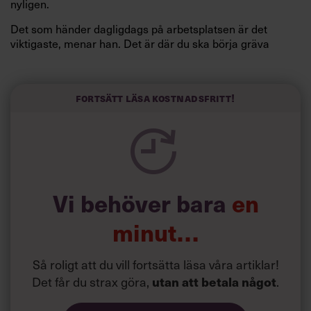
nyligen.
Det som händer dagligdags på arbetsplatsen är det
viktigaste, menar han. Det är där du ska börja gräva
redan i dag.
Här är Björn Lundins tre enkla åtgärder som tagit skruv
och höjt arbetsglädjen på Google:
Fortsätt läsa kostnadsfritt!
Vi behöver bara
en
minut…
Så roligt att du vill fortsätta läsa våra artiklar!
Det får du strax göra,
utan att betala något
.