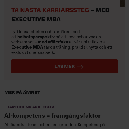
TA NÄSTA KARRIÄRSSTEG
– MED
EXECUTIVE MBA
Lyft lönsamheten och karriären med
ett
helhetsperspektiv
på att leda och utveckla
verksamhet –
med affärsfokus
. I vår unikt flexibla
Executive MBA
får du träning, praktisk nytta och ett
exklusivt chefsnätverk.
LÄS MER
Mer på ämnet
Framtidens arbetsliv
AI-kompetens = framgångsfaktor
AI förändrar team och roller i grunden. Kompetens på