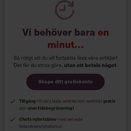
Hur vet jag som chef att mitt team är framgångsrikt?
Vi behöver bara
en
minut…
Så roligt att du vill fortsätta läsa våra artiklar!
Det får du strax göra,
utan att betala något
.
Skapa ditt gratiskonto
Tillgång
till våra låsta artiklar och webinar
gratis
och
utan tidsbegränsning!
Chefs nyhetsbrev
med senaste
ledarskapsnyheterna!