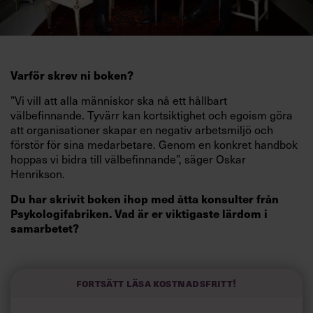
Varför skrev ni boken?
”Vi vill att alla människor ska nå ett hållbart
välbefinnande. Tyvärr kan kortsiktighet och egoism göra
att organisationer skapar en negativ arbetsmiljö och
förstör för sina medarbetare. Genom en konkret handbok
hoppas vi bidra till välbefinnande”, säger Oskar
Henrikson.
Du har skrivit boken ihop med åtta konsulter från
Psykologifabriken. Vad är er viktigaste lärdom i
samarbetet?
”Vi har tillämpat allt vi skriver om. Innan fokuserade vi
mest på principerna om mål och feedback. Nu har vi blivit
bredare och lärt oss mycket om exempelvis balans
Fortsätt läsa kostnadsfritt!
mellan arbetsinsats och belöning, samt ett inkluderande
beslutsfattande.”