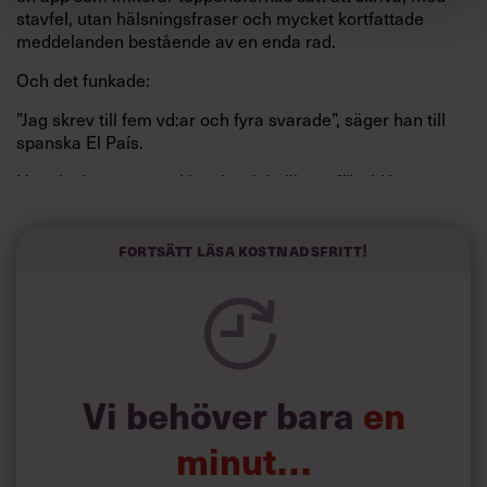
stavfel, utan hälsningsfraser och mycket kortfattade
meddelanden bestående av en enda rad.
Och det funkade:
”Jag skrev till fem vd:ar och fyra svarade”, säger han till
spanska El País.
Horwitz har nu utvecklat sitt trick till en affärsidé: appen
Sinceerly som konverterar formellt och minutiöst
välskrivna texter – likt de som skapas av AI – till den
kortfattat slarviga vd-stilen.
Fortsätt läsa kostnadsfritt!
Vi behöver bara
en
minut…