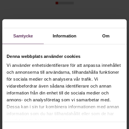
Skriv som en vd med en
app
Samtycke
Information
Om
MVH VD
Kan en app som förvandlar
Denna webbplats använder cookies
text till korthugget vd-språk – utan
Vi använder enhetsidentifierare för att anpassa innehållet
artighetsfraser, men gärna stavfel – vara
och annonserna till användarna, tillhandahålla funktioner
vägen för den som vill nå fram till
för sociala medier och analysera vår trafik. Vi
toppcheferna?
vidarebefordrar även sådana identifierare och annan
information från din enhet till de sociala medier och
annons- och analysföretag som vi samarbetar med.
Kommunikation
Dessa kan i sin tur kombinera informationen med annan
Text:
Fredrik Kullberg
information som du har tillhandahållit eller som de har
Publicerad
2026-08-07
samlat in när du har använt deras tjänster.