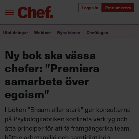
Logga in
Prenumerera
Bra ledare förändrar världen
Utbildningar
Webinar
Nyhetsbrev
Chefdagen
Innehåll från Chef
Ny bok ska vässa
Utbildning för ledare
chefer: ”Premiera
Chefakademin+
samarbete över
Populära utbildningar
egoism”
I boken ”Ensam eller stark” ger konsulterna
Annonsera
på Psykologifabriken konkreta verktyg och
Om oss
åtta principer för att få framgångsrika team,
Kontakta oss
bättre arbetsmiljö och samtidigt hög
Kundservice