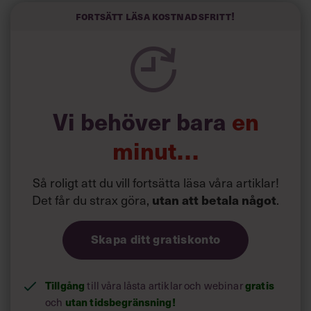
välskrivna texter – likt de som skapas av AI – till den
kortfattat slarviga vd-stilen.
Fortsätt läsa kostnadsfritt!
Vi behöver bara
en
minut…
Så roligt att du vill fortsätta läsa våra artiklar!
Det får du strax göra,
utan att betala något
.
Skapa ditt gratiskonto
Tillgång
till våra låsta artiklar och webinar
gratis
och
utan tidsbegränsning!