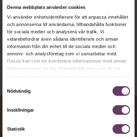
text till korthugget vd-språk – utan
artighetsfraser, men gärna stavfel – vara
Denna webbplats använder cookies
vägen för den som vill nå fram till
Vi använder enhetsidentifierare för att anpassa innehållet
och annonserna till användarna, tillhandahålla funktioner
toppcheferna?
för sociala medier och analysera vår trafik. Vi
vidarebefordrar även sådana identifierare och annan
information från din enhet till de sociala medier och
Kommunikation
annons- och analysföretag som vi samarbetar med.
Text:
Fredrik Kullberg
Dessa kan i sin tur kombinera informationen med annan
Publicerad
2026-08-07
information som du har tillhandahållit eller som de har
samlat in när du har använt deras tjänster.
Samtyckesval
Nödvändig
Inställningar
Statistik