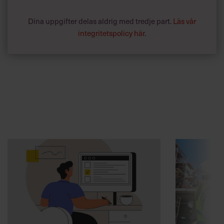
Dina uppgifter delas aldrig med tredje part.
Läs vår
integritetspolicy här
.
Annonssamarbete:
Arbetsmiljö
Chef + Winningtemp
”Djupa, str