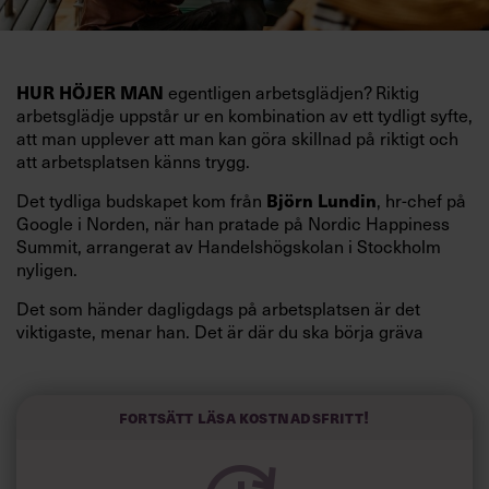
HUR HÖJER MAN
egentligen arbetsglädjen? Riktig
arbetsglädje uppstår ur en kombination av ett tydligt syfte,
att man upplever att man kan göra skillnad på riktigt och
att arbetsplatsen känns trygg.
Det tydliga budskapet kom från
Björn Lundin
, hr-chef på
Google i Norden, när han pratade på Nordic Happiness
Summit, arrangerat av Handelshögskolan i Stockholm
nyligen.
Det som händer dagligdags på arbetsplatsen är det
viktigaste, menar han. Det är där du ska börja gräva
redan i dag.
Här är Björn Lundins tre enkla åtgärder som tagit skruv
och höjt arbetsglädjen på Google:
Fortsätt läsa kostnadsfritt!