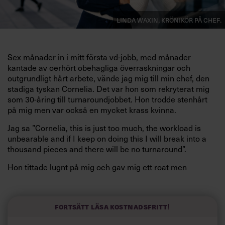
Linda Waxin, krönikör på Chef.
Sex månader in
i mitt första vd-jobb, med
månader
kantade av oerhört obehagliga över
raskningar och
outgrundligt hårt arbete, vände jag mig till min chef, den
stadiga
tyskan Cornelia. Det var hon som rekryterat mig
som 30-åring till turnaroundjobbet. Hon
trodde stenhårt
på mig men var också en mycket krass kvinna.
Jag sa ”Cornelia, this is just too much, the workload is
unbearable and if I keep on doing this I will break into a
thousand pieces and there will be no turnaround”.
Hon tittade lugnt på mig och gav mig ett roat
men
samtidigt lugnande leende och frågade:
”Have you worked less in your previous jobs?”
Fortsätt läsa kostnadsfritt!
Hon fortsatte snabbt: