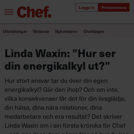
Logga in
Prenumerera
Bra ledare förändrar världen
Utbildningar
Webinar
Nyhetsbrev
Chefdagen
Innehåll från Chef
Linda Waxin: ”Hur ser
Utbildning för ledare
din energikalkyl ut?”
Chefakademin+
Hur stort ansvar tar du över din egen
Populära utbildningar
energi
kalkyl? Går den ihop? Och om inte,
vilka konsekvenser får det för din livsglädje,
din hälsa, dina nära relationer, dina
Annonsera
medarbetare och era resultat? Det skriver
Om oss
Linda Waxin om i sin första krönika för Chef
Kontakta oss
Kundservice