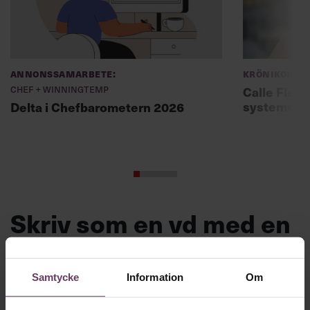
Annonssamarbete:
Krönikor
Chef + Winningtemp
Calle Fleur:
systemet
Delta i Chefbarometern 2026
Skriv som en vd med en
app
Samtycke
Information
Om
MVH VD
Kan en app som förvandlar