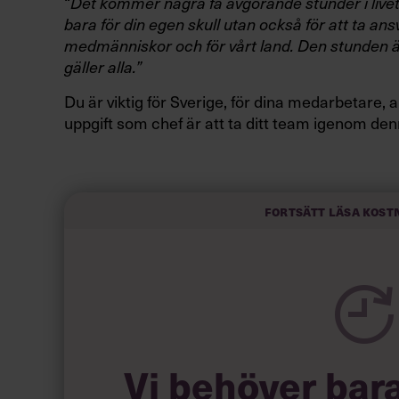
“
Det kommer några få avgörande stunder i live
bara för din egen skull utan också för att ta ans
medmänniskor och för vårt land.
Den stunden ä
gäller alla.”
Du är viktig för Sverige, för dina medarbetare, al
uppgift som chef är att ta ditt team igenom den
Läs också:
Cissi Elwin: Aldrig har
Fortsätt läsa kost
så stort som nu
Här kommer en “håll huvudet kallt och hjärtat va
denna corona-tornado.
Vi behöver bar