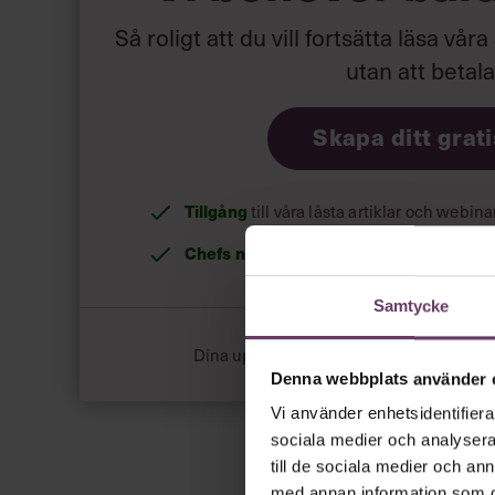
Så roligt att du vill fortsätta läsa våra
utan att betal
Skapa ditt grat
Tillgång
till våra låsta artiklar och webin
Chefs nyhetsbrev
med senaste ledarska
Samtycke
Dina uppgifter delas aldrig med tredje pa
Denna webbplats använder 
Vi använder enhetsidentifierar
sociala medier och analysera 
till de sociala medier och a
med annan information som du 