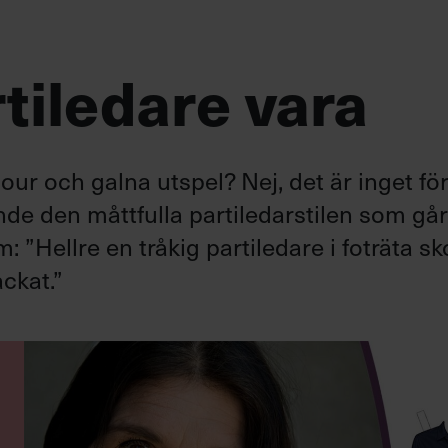
tiledare vara
ur och galna utspel? Nej, det är inget fö
ande den måttfulla partiledarstilen som gå
”Hellre en tråkig partiledare i foträta sk
ckat.”