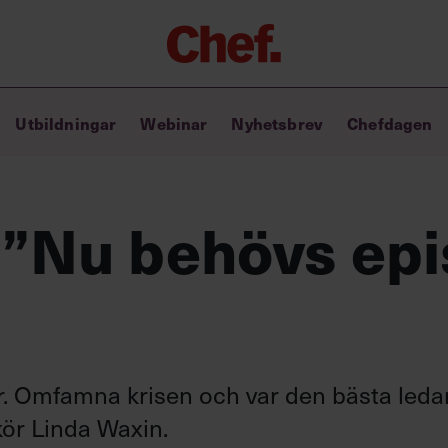
Chefakademin+
Utbildningar
Webinar
Nyhetsbrev
Chefdagen
Lyft ditt ledarskap med C+
Masterclass
Verktyg i vardagen
Ledarskapsbiblioteket
 ”Nu behövs ep
Ledarskapstest
Chef GPT – din chefsassistent i
fickan
är. Omfamna krisen och var den bästa leda
kör Linda Waxin.