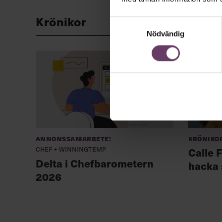
Krönikor
Samtyckesval
Nödvändig
Annonssamarbete:
Kröniko
Chef + Winningtemp
Calle F
Delta i Chefbarometern
hacka 
2026