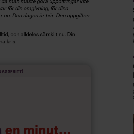
t då man måste göra uppoffringar inte
var för din omgivning, för dina
r nu. Den dagen är här. Den uppgiften
ltid, och alldeles särskilt nu. Din
na kris.
 behovet av goda ledare varit
nadsfritt!
rmt” -checklista att hålla i handen i
a
en minut…