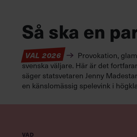
Så ska en par
VAL 2026
Provokation, glamo
svenska väljare. Här är det fortfar
säger statsvetaren Jenny Madestam: 
en känslomässig spelevink i högkla
VAD