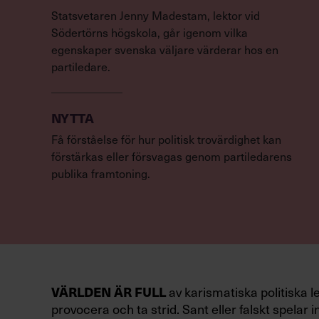
Statsvetaren Jenny Madestam, lektor vid
Södertörns högskola, går igenom vilka
egenskaper svenska väljare värderar hos en
partiledare.
NYTTA
Få förståelse för hur politisk trovärdighet kan
förstärkas eller försvagas genom partiledarens
publika framtoning.
VÄRLDEN ÄR FULL
av karismatiska politiska l
provocera och ta strid. Sant eller falskt spelar in