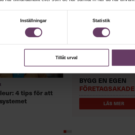
Inställningar
Statistik
Tillåt urval
BYGG EN EGEN
r
FÖRETAGSAKADE
leur: 4 tips för att
systemet
LÄS MER