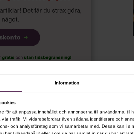
 artiklar! Det får du strax göra,
a något
.
iskonto
gratis
utan tidsbegränsning!
ar
och
psnyheterna!
Information
rt.
Läs vår integritetspolicy här
.
cookies
e för att anpassa innehållet och annonserna till användarna, tillh
vår trafik. Vi vidarebefordrar även sådana identifierare och anna
nnons- och analysföretag som vi samarbetar med. Dessa kan i sin
har tillhandahållit eller som de har samlat in när du har använt 