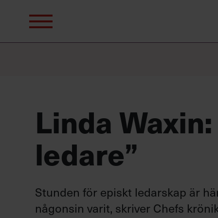
Sök
efter:
Linda Waxin:
ledare”
Stunden för episkt ledarskap är h
någonsin varit, skriver Chefs kröni