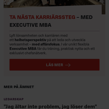
TA NÄSTA KARRIÄRSSTEG
– MED
EXECUTIVE MBA
Lyft lönsamheten och karriären med
ett
helhetsperspektiv
på att leda och utveckla
verksamhet –
med affärsfokus
. I vår unikt flexibla
Executive MBA
får du träning, praktisk nytta och ett
exklusivt chefsnätverk.
LÄS MER
Mer på ämnet
Ledarskap
”Jag ältar inte problem, jag löser dem”