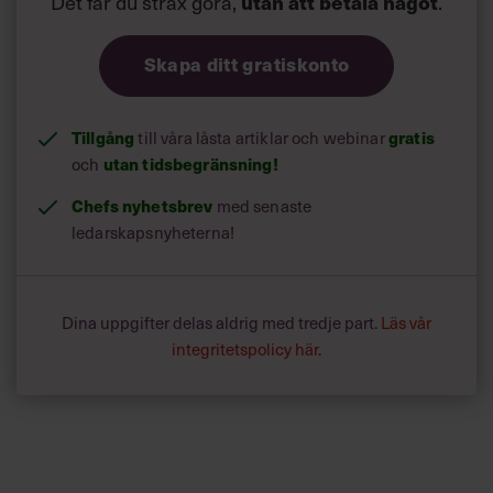
Det får du strax göra,
utan att betala något
.
Skapa ditt gratiskonto
Tillgång
till våra låsta artiklar och webinar
gratis
och
utan tidsbegränsning!
Chefs nyhetsbrev
med senaste
ledarskapsnyheterna!
Dina uppgifter delas aldrig med tredje part.
Läs vår
integritetspolicy här
.