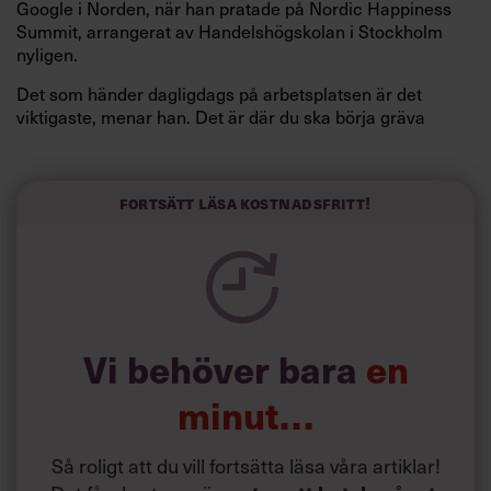
Google i Norden, när han pratade på Nordic Happiness
Summit, arrangerat av Handelshögskolan i Stockholm
nyligen.
Det som händer dagligdags på arbetsplatsen är det
viktigaste, menar han. Det är där du ska börja gräva
redan i dag.
Här är Björn Lundins tre enkla åtgärder som tagit skruv
och höjt arbetsglädjen på Google:
Fortsätt läsa kostnadsfritt!
Vi behöver bara
en
minut…
Så roligt att du vill fortsätta läsa våra artiklar!