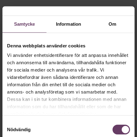
Samtycke
Information
Om
Skriv som en vd med en
app
Denna webbplats använder cookies
Vi använder enhetsidentifierare för att anpassa innehållet
och annonserna till användarna, tillhandahålla funktioner
MVH VD
Kan en app som förvandlar
för sociala medier och analysera vår trafik. Vi
text till korthugget vd-språk – utan
vidarebefordrar även sådana identifierare och annan
artighetsfraser, men gärna stavfel – vara
information från din enhet till de sociala medier och
annons- och analysföretag som vi samarbetar med.
vägen för den som vill nå fram till
Dessa kan i sin tur kombinera informationen med annan
toppcheferna?
information som du har tillhandahållit eller som de har
samlat in när du har använt deras tjänster.
Samtyckesval
Kommunikation
Nödvändig
Text:
Fredrik Kullberg