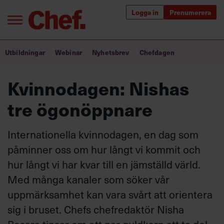
Logga in
Prenumerera
Bra ledare förändrar världen
Utbildningar
Webinar
Nyhetsbrev
Chefdagen
Innehåll från Chef
Kvinnodagen: Nishas
Utbildning för ledare
tre ögonöppnare
Chefakademin+
Internationella kvinnodagen, en dag som
Populära utbildningar
påminner oss om hur långt vi kommit och
hur långt vi har kvar till en jämställd värld.
Med många kanaler som söker vår
Annonsera
uppmärksamhet kan vara svårt att orientera
Om oss
sig i bruset. Chefs chefredaktör Nisha
Kontakta oss
Kundservice