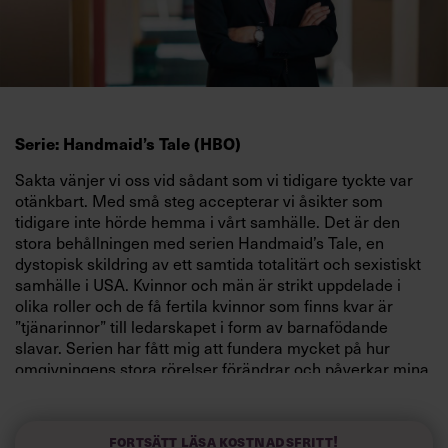
Serie: Handmaid’s Tale (HBO)
Sakta vänjer vi oss vid sådant som vi tidigare tyckte var
otänkbart. Med små steg accepterar vi åsikter som
tidigare inte hörde hemma i vårt samhälle. Det är den
stora behållningen med serien Handmaid’s Tale, en
dystopisk skildring av ett samtida totalitärt och sexistiskt
samhälle i USA. Kvinnor och män är strikt uppdelade i
olika roller och de få fertila kvinnor som finns kvar är
”tjänarinnor” till ledarskapet i form av barnafödande
slavar. Serien har fått mig att fundera mycket på hur
omgivningens stora rörelser förändrar och påverkar mina
tankar på ett sätt som knappt märks och hur snabbt ett
samhälle kan byta skepnad.
Fortsätt läsa kostnadsfritt!