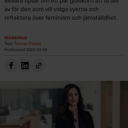
Besara tipsar om ett par guldkorn att ta del
Villkor och policy för
av för den som vill vidga vyerna och
personuppgiftsbehandling
reflektera över feminism och jämställdhet.
Sök
efter:
Mångfald
Text:
Tannaz Edalat
Publicerad
2022-03-08
Logga in
Prenumerera