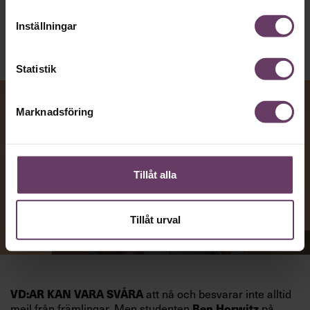
Publicerad
2026-08-07
Inställningar
Statistik
Marknadsföring
Tillåt alla
Tillåt urval
Appen Sinceerly imiterar vd:ars kortfattade språk.
VD:AR KAN VARA SVÅRA
att nå och besvarar inte alltid
mejl från främlingar. Men studenten
Ben Horwitz
på