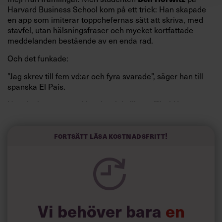
Harvard Business School kom på ett trick: Han skapade
en app som imiterar toppchefernas sätt att skriva, med
stavfel, utan hälsningsfraser och mycket kortfattade
meddelanden bestående av en enda rad.
Och det funkade:
”Jag skrev till fem vd:ar och fyra svarade”, säger han till
spanska El País.
Horwitz har nu utvecklat sitt trick till en affärsidé: appen
Sinceerly som konverterar formellt och minutiöst
välskrivna texter – likt de som skapas av AI – till den
kortfattat slarviga vd-stilen.
Fortsätt läsa kostnadsfritt!
Vi behöver bara
en