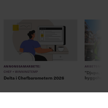
Annonssamarbete:
Arbetsmiljö
Chef + Winningtemp
”Djupa, str
byggchefer
Delta i Chefbarometern 2026