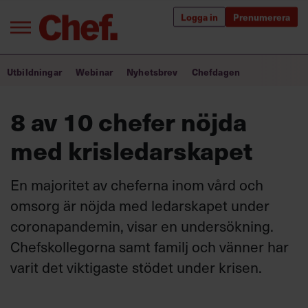
Logga in
Prenumerera
Bra ledare förändrar världen
Utbildningar
Webinar
Nyhetsbrev
Chefdagen
Innehåll från Chef
8 av 10 chefer nöjda
Utbildning för ledare
med krisledarskapet
Chefakademin+
En majoritet av cheferna inom vård och
Populära utbildningar
omsorg är nöjda med ledarskapet under
coronapandemin, visar en undersökning.
Chefskollegorna samt familj och vänner har
Annonsera
varit det viktigaste stödet under krisen.
Om oss
Kontakta oss
Kundservice