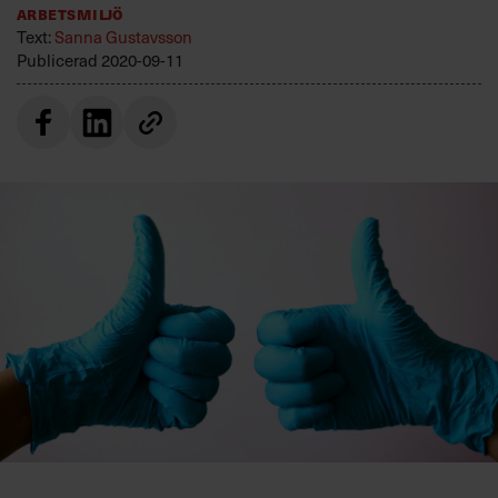
Arbetsmiljö
Villkor och policy för
Text:
Sanna Gustavsson
personuppgiftsbehandling
Publicerad
2020-09-11
Sök
efter:
Logga in
Prenumerera