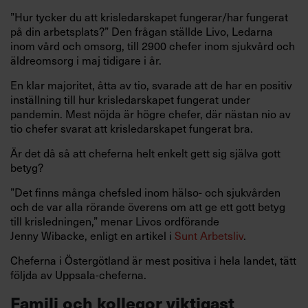
”Hur tycker du att krisledarskapet fungerar/har fungerat
på din arbetsplats?” Den frågan ställde Livo, Ledarna
inom vård och omsorg, till 2900 chefer inom sjukvård och
äldreomsorg i maj tidigare i år.
En klar majoritet, åtta av tio, svarade att de har en positiv
inställning till hur krisledarskapet fungerat under
pandemin. Mest nöjda är högre chefer, där nästan nio av
tio chefer svarat att krisledarskapet fungerat bra.
Är det då så att cheferna helt enkelt gett sig själva gott
betyg?
”Det finns många chefsled inom hälso- och sjukvården
och de var alla rörande överens om att ge ett gott betyg
till krisledningen,” menar Livos ordförande
Jenny Wibacke, enligt en artikel i
Sunt Arbetsliv
.
Cheferna i Östergötland är mest positiva i hela landet, tätt
följda av Uppsala-cheferna.
Familj och kollegor viktigast