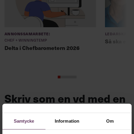
Annonssamarbete:
Ledarskap
Chef + Winningtemp
Så ska en p
Delta i Chefbarometern 2026
Skriv som en vd med en
app
Samtycke
Information
Om
MVH VD
Kan en app som förvandlar