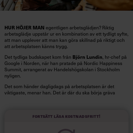
egentligen arbetsglädjen? Riktig
HUR HÖJER MAN
arbetsglädje uppstår ur en kombination av ett tydligt syfte,
att man upplever att man kan göra skillnad på riktigt och
att arbetsplatsen känns trygg.
Det tydliga budskapet kom från
, hr-chef på
Björn Lundin
Google i Norden, när han pratade på Nordic Happiness
Summit, arrangerat av Handelshögskolan i Stockholm
nyligen.
Det som händer dagligdags på arbetsplatsen är det
viktigaste, menar han. Det är där du ska börja gräva
redan i dag.
Här är Björn Lundins tre enkla åtgärder som tagit skruv
och höjt arbetsglädjen på Google:
Fortsätt läsa kostnadsfritt!