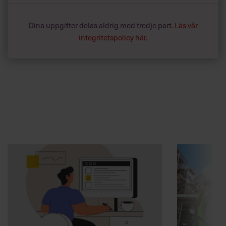
Dina uppgifter delas aldrig med tredje part.
Läs vår
integritetspolicy här
.
Annonssamarbete:
Arbetsmiljö
Chef + Winningtemp
”Djupa, str