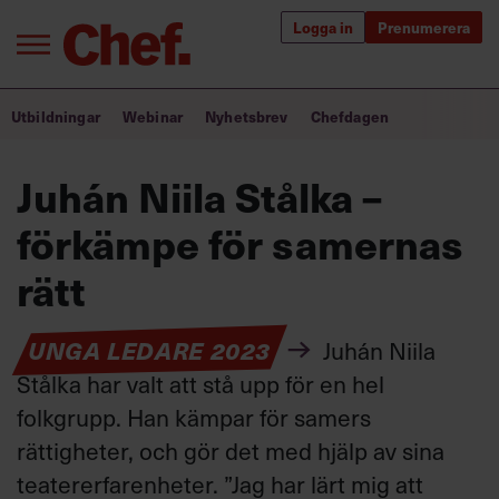
Logga in
Prenumerera
Bra ledare förändrar världen
Utbildningar
Webinar
Nyhetsbrev
Chefdagen
Innehåll från Chef
Juhán Niila Stålka –
Utbildning för ledare
förkämpe för samernas
Chefakademin+
rätt
Populära utbildningar
UNGA LEDARE 2023
Juhán Niila
Stålka har valt att stå upp för en hel
folkgrupp. Han kämpar för samers
Annonsera
Om oss
rättigheter, och gör det med hjälp av sina
Kontakta oss
teatererfarenheter. ”Jag har lärt mig att
Kundservice