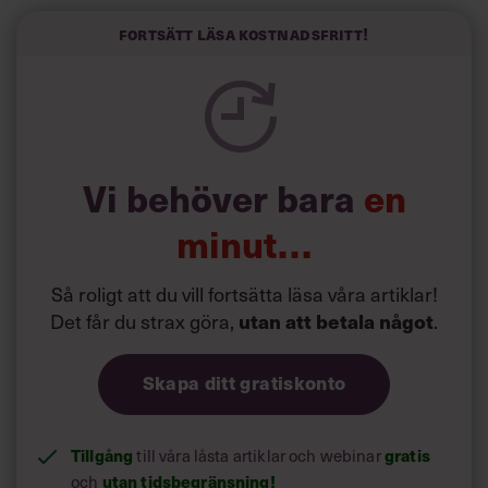
välskrivna texter – likt de som skapas av AI – till den
kortfattat slarviga vd-stilen.
Fortsätt läsa kostnadsfritt!
Vi behöver bara
en
minut…
Så roligt att du vill fortsätta läsa våra artiklar!
Det får du strax göra,
.
utan att betala något
Skapa ditt gratiskonto
Tillgång
till våra låsta artiklar och webinar
gratis
och
utan tidsbegränsning!