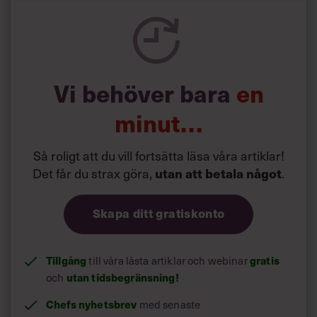
Du är uppvuxen i Stockholm. Hur självklart var det att
bli förkämpe för samers rättigheter så långt från det
samiska hjärtlandet?
”Vi samer som växer upp i Stockholm upplever oss ofta
vara en del av Sápmi. Sameföreningen i Stockholm är den
Vi behöver bara
en
största i Sverige. Min pappa har varit engagerad i
Sametinget och mamma har jobbat fackligt. Att ge uttryck
minut…
för sina åsikter och vara en politisk individ, det har fallit
sig naturligt för mig.”
Så roligt att du vill fortsätta läsa våra artiklar!
Det får du strax göra,
.
utan att betala något
Skapa ditt gratiskonto
Tillgång
till våra låsta artiklar och webinar
gratis
och
utan tidsbegränsning!
Chefs nyhetsbrev
med senaste