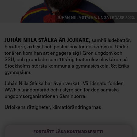
Juhán Niila Stålka. Unga ledare 2023.
samhällsdebattör,
JUHÁN NIILA STÅLKA ÄR JOJKARE,
berättare, aktivist och poster-boy för det samiska. Under
tonåren kom han att engagera sig i Grön ungdom och
SSU, och grundade som 16-årig teaterelev elevkåren på
Stockholms största kommunala gymnasieskola, S:t Eriks
gymnasium.
Juhán Niila Stålka har även verkat i Världsnaturfonden
WWF:s ungdomsråd och i styrelsen för den samiska
ungdomsorganisationen Sáminuorra.
Urfolkens rättigheter, klimatförändringarnas
konsekvenser och historier från Stora Lulevatten står
högt på agendan för denne unge ledare, som till vardags
arbetar som marknadskoordinator på Sameslöjdstiftelsen
Fortsätt läsa kostnadsfritt!
i Jokkmokk.