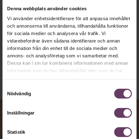
text till korthugget vd-språk – utan
Denna webbplats använder cookies
artighetsfraser, men gärna stavfel – vara
Vi använder enhetsidentifierare för att anpassa innehållet
vägen för den som vill nå fram till
och annonserna till användarna, tillhandahålla funktioner
toppcheferna?
för sociala medier och analysera vår trafik. Vi
vidarebefordrar även sådana identifierare och annan
information från din enhet till de sociala medier och
Kommunikation
annons- och analysföretag som vi samarbetar med.
Text:
Fredrik Kullberg
Dessa kan i sin tur kombinera informationen med annan
Publicerad
2026-08-07
information som du har tillhandahållit eller som de har
samlat in när du har använt deras tjänster.
Samtyckesval
Nödvändig
Inställningar
Statistik