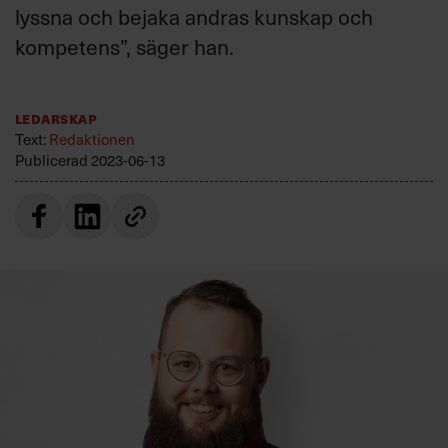
lyssna och bejaka andras kunskap och
Villkor och policy för
personuppgiftsbehandling
kompetens”, säger han.
Sök
Ledarskap
efter:
Text:
Redaktionen
Publicerad
2023-06-13
Logga in
Prenumerera