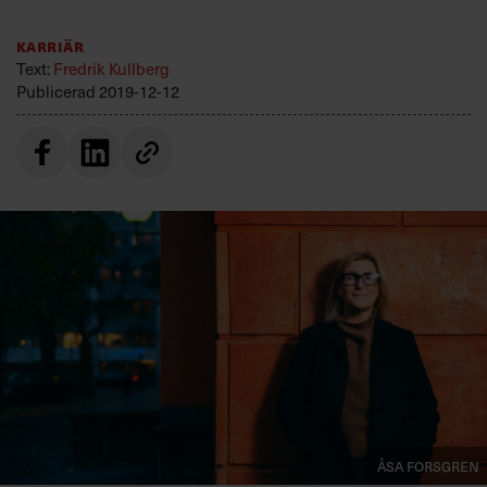
Villkor och policy för
personuppgiftsbehandling
Karriär
Text:
Fredrik Kullberg
Publicerad
2019-12-12
Sök
efter:
Logga in
Prenumerera
Åsa Forsgren