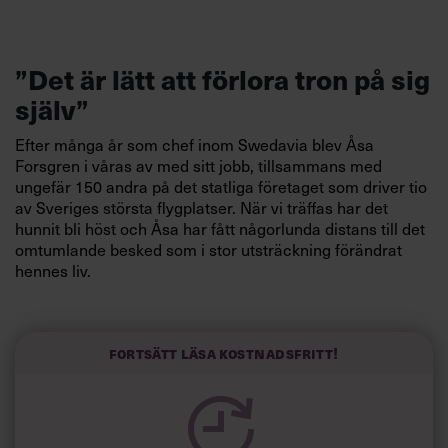
”Det är lätt att förlora tron på sig
själv”
Efter många år som chef inom Swedavia blev Åsa
Forsgren i våras av med sitt jobb, tillsammans med
ungefär 150 andra på det statliga företaget som driver tio
av Sveriges största flygplatser. När vi träffas har det
hunnit bli höst och Åsa har fått någorlunda distans till det
omtumlande besked som i stor utsträckning förändrat
hennes liv.
På sätt och vis är det rätt spännande.
Att vara mellan jobb, som det heter, innebär ju att
Fortsätt läsa kostnadsfritt!
framtiden ligger öppen. Vad ska hända härnäst? Men
känslorna åker berg- och dalbana. Självförtroendet
hos den tidigare säkerhetschefen och jour-havande
flygplatsdirektören är inte alltid på topp. Uppsägningen
gjorde henne arg och besviken.