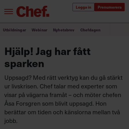
Logga in
Prenumerera
Bra ledare förändrar världen
Utbildningar
Webinar
Nyhetsbrev
Chefdagen
Innehåll från Chef
Hjälp! Jag har fått
Utbildning för ledare
sparken
Chefakademin+
Uppsagd? Med rätt verktyg kan du gå stärkt
Populära utbildningar
ur livskrisen. Chef talar med experter som
visar på vägarna framåt – och möter chefen
Åsa Forsgren som blivit uppsagd. Hon
Annonsera
berättar om tiden och känslorna mellan två
Om oss
jobb.
Kontakta oss
Kundservice