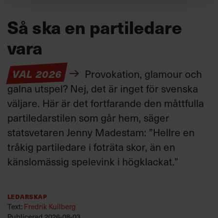
Så ska en partiledare
vara
VAL 2026
Provokation, glamour och
galna utspel? Nej, det är inget för svenska
väljare. Här är det fortfarande den måttfulla
partiledarstilen som går hem, säger
statsvetaren Jenny Madestam: ”Hellre en
tråkig partiledare i foträta skor, än en
känslomässig spelevink i högklackat.”
Ledarskap
Text:
Fredrik Kullberg
Publicerad
2026-08-03