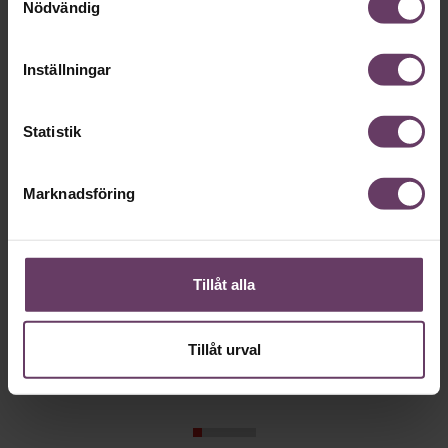
Nödvändig
Karriär
Inställningar
Statistik
Marknadsföring
Tillåt alla
Annonssamarbete:
Framtidens 
Chef + Winningtemp
Deloitte: ”
personal m
Delta i Chefbarometern 2026
Tillåt urval