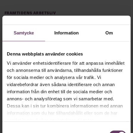
Framtidens arbetsliv
Deloitte: ”Misstag ersätta junior
personal med AI”
Samtycke
Information
Om
Innebär AI:s intåg på arbetsmarknaden att instegsjobb för
ungdomar oundvikligen försvinner? Nej, menar
revisionsjätten Deloitte.
Denna webbplats använder cookies
Vi använder enhetsidentifierare för att anpassa innehållet
och annonserna till användarna, tillhandahålla funktioner
·
Utbildning
Karriär
för sociala medier och analysera vår trafik. Vi
Executive Master of Leadership &
vidarebefordrar även sådana identifierare och annan
information från din enhet till de sociala medier och
Management
annons- och analysföretag som vi samarbetar med.
Dessa kan i sin tur kombinera informationen med annan
134 000 kr
Utbildning med övernattning,
information som du har tillhandahållit eller som de har
Utveckla ditt ledarskap, och bidra till verksamhetens
samlat in när du har använt deras tjänster.
utveckling på ett mer värdeskapande sätt.
Boka nu
Samtyckesval