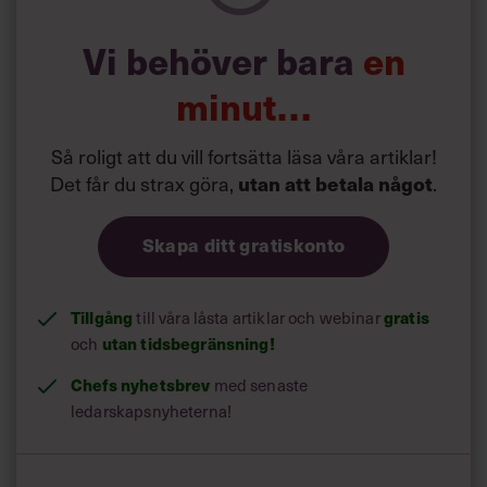
Vi behöver bara
en
minut…
Så roligt att du vill fortsätta läsa våra artiklar!
Det får du strax göra,
utan att betala något
.
Skapa ditt gratiskonto
Tillgång
gratis
till våra låsta artiklar och webinar
utan tidsbegränsning!
och
Uppsägningsbeskedet kom som en kalldusch för mångåriga
Chefs nyhetsbrev
med senaste
chefen Åsa Forsgren. Känslorna åker berg- och dalbana och att
bearbeta ilskan tar tid.
ledarskapsnyheterna!