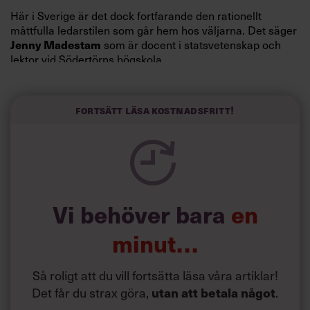
Här i Sverige är det dock fortfarande den rationellt
måttfulla ledarstilen som går hem hos väljarna. Det säger
Jenny Madestam
som är docent i statsvetenskap och
lektor vid Södertörns högskola.
”Svenskarna tar politik på allvar och brukar uppskatta
politiker som har framtoningen av att vara kunniga,
Fortsätt läsa kostnadsfritt!
kompetenta och stå med båda fötterna på jorden. Hellre
en tråkig partiledare i foträta skor än en känslomässig
spelevink i högklackat, är hur jag brukar sammanfatta de
önskningar som svenskarna för fram i undersökningar.”
Läs mer:
Vi behöver bara
en
Siri Wikander: ”Led som i
början av pandemin”
minut…
Så roligt att du vill fortsätta läsa våra artiklar!
Det får du strax göra,
utan att betala något
.