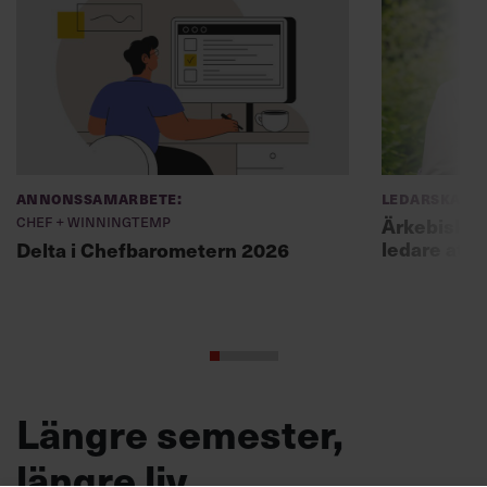
Annonssamarbete:
Ledarskap
Chef + Winningtemp
Ärkebiskopen
ledare att 
Delta i Chefbarometern 2026
Längre semester,
längre liv