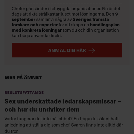
Chefer går sönder i felbyggda organisationer. Nu är det
9
dags att rikta strålkastarljuset mot lösningarna. Den
september
Sveriges främsta
samlar vi några av
forskare och experter
handlingsplan
för att skapa en
med konkreta lösningar
som du och din organisation
kan börja använda direkt.
ANMÄL DIG HÄR
Mer på ämnet
Beslutsfattande
Sex underskattade ledarskapsmissar –
och hur du undviker dem
Varför fungerar det inte på jobbet? En fråga du säkert haft
anledning att ställa dig som chef. Svaren finns inte alltid där
du tror.