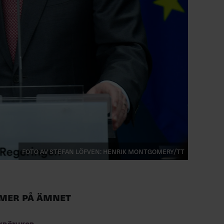
Foto av Stefan Löfven: Henrik Montgomery/TT
Mer på ämnet
Krönikor