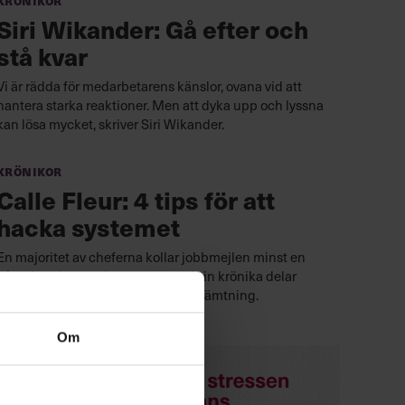
Siri Wikander: Gå efter och
stå kvar
Vi är rädda för medarbetarens känslor, ovana vid att
hantera starka reaktioner. Men att dyka upp och lyssna
kan lösa mycket, skriver Siri Wikander.
Krönikor
Calle Fleur: 4 tips för att
hacka systemet
En majoritet av cheferna kollar jobbmejlen minst en
gång i veckan under semestern. I sin krönika delar
Calle Fleur sina bästa tips för återhämtning.
Om