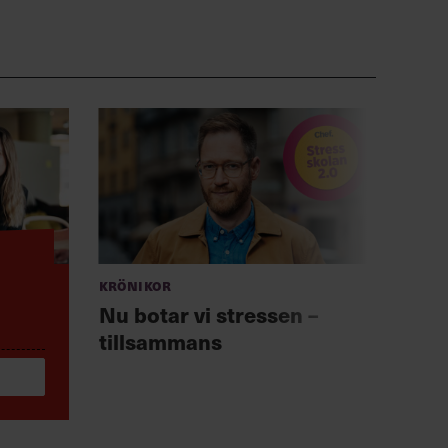
Krönikor
Anno
Chef +
Nu botar vi stressen –
Fast
tillsammans
för 