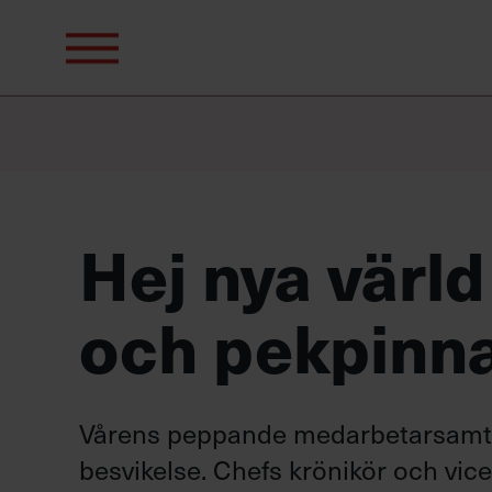
Sök
efter:
Hej nya värl
och pekpinn
Vårens peppande medarbetarsamta
besvikelse. Chefs krönikör och vice