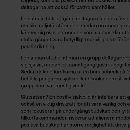
deltagarna att också förbättra samhället.
I en studie fick ett gäng deltagare fundera över hu
minska miljöförstöringen, medan en annan grup
känner sig över beteenden som sabbar klimatet. 
stolta gänget vara betydligt mer villiga att förän
positiv riktning.
I en annan studie lät man en grupp deltagare r
sig själva, medan ett annat gäng gavs i uppgift a
Sedan delade forskarna ut en bonuscheck på 10 
behålla pengarna själva eller skänka dem till vä
grupp som var mest givmild.
Slutsatsen? En positiv självbild är inte bara e
också en viktig drivkraft för att vara vänlig och 
som fokuserar på undergångsbudskap och lyfte
tillkortakommanden riskerar att alienera med
positiva budskap har större möjlighet att driva p