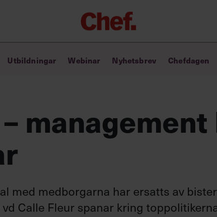
Chefakademin+
Utbildningar
Webinar
Nyhetsbrev
Chefdagen
Lyft ditt ledarskap med C+
Masterclass
Verktyg i vardagen
Ledarskapsbiblioteket
d – management 
Ledarskapstest
Chef GPT – din chefsassistent i
ar
fickan
l med medborgarna har ersatts av bister
 vd Calle Fleur spanar kring toppolitikern