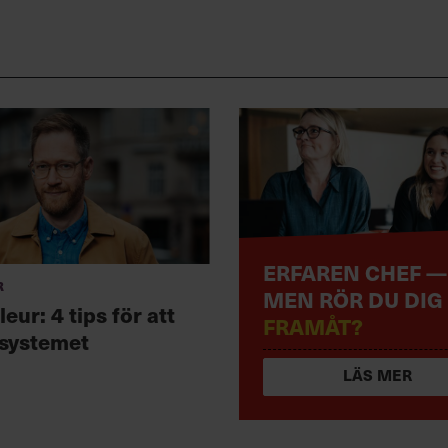
ERFAREN CHEF —
r
MEN RÖR DU DIG
leur: 4 tips för att
FRAMÅT?
systemet
LÄS MER