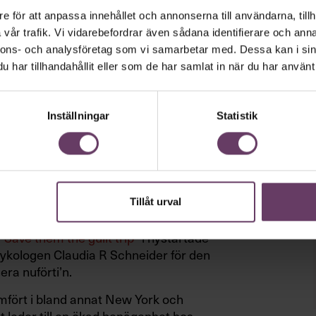
e för att anpassa innehållet och annonserna till användarna, tillh
 Löfven återigen befolkningen till ett
vår trafik. Vi vidarebefordrar även sådana identifierare och anna
tt han ånyo framför sin nya favoritfond –
nnons- och analysföretag som vi samarbetar med. Dessa kan i sin
prata mer om den?) – med en hy lika
har tillhandahållit eller som de har samlat in när du har använt 
e han in i kameran. ”Alla måste göra
Inställningar
Statistik
arvar ju. R-talen skenar. Sjukvården går
a-läget – det finns på tok för många
let pratar ledarskap, är det uppenbart
ning till skuldbeläggning och pekpinnar.
Tillåt urval
 Save them the guilt trip”
i nystartade
ykologen Claudia R Schneider för den
ra nuförti’n.
mfört i bland annat New York och
et leder till en ökad benägenhet hos