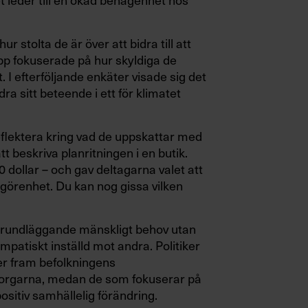
r stolta de är över att bidra till att
p fokuserade på hur skyldiga de
I efterföljande enkäter visade sig det
dra sitt beteende i ett för klimatet
eflektera kring vad de uppskattar med
tt beskriva planritningen i en butik.
dollar – och gav deltagarna valet att
lgörenhet. Du kan nog gissa vilken
tt grundläggande mänskligt behov utan
empatiskt inställd mot andra. Politiker
r fram befolkningens
borgarna, medan de som fokuserar på
ositiv samhällelig förändring.