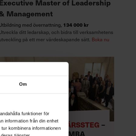
Executive Master of Leadership
& Management
134 000 kr
Utbildning med övernattning,
Utveckla ditt ledarskap, och bidra till verksamhetens
utveckling på ett mer värdeskapande sätt.
Boka nu
Om
andahålla funktioner för
n information från din enhet
TA NÄSTA KARRIÄRSSTEG
–
 tur kombinera informationen
MED EXECUTIVE MBA
deras tjänster.