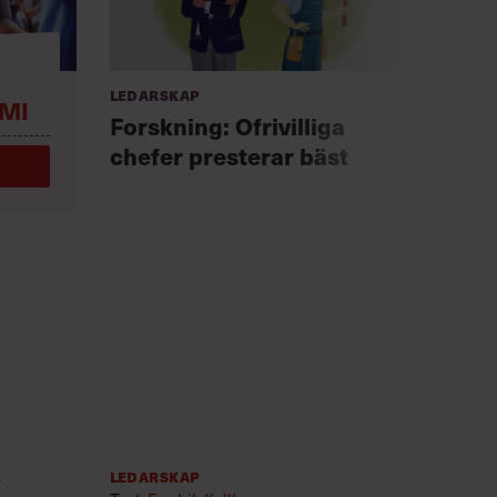
Ledarskap
Anno
MI
Chef +
Forskning: Ofrivilliga
Fast
chefer presterar bäst
för 
r
Ledarskap