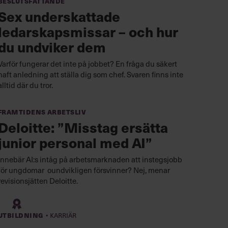
Beslutsfattande
Sex underskattade
ledarskapsmissar – och hur
du undviker dem
Varför fungerar det inte på jobbet? En fråga du säkert
haft anledning att ställa dig som chef. Svaren finns inte
alltid där du tror.
Framtidens arbetsliv
Deloitte: ”Misstag ersätta
junior personal med AI”
Innebär AI:s intåg på arbetsmarknaden att instegsjobb
för ungdomar oundvikligen försvinner? Nej, menar
revisionsjätten Deloitte.
·
Utbildning
Karriär