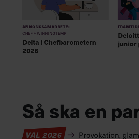
Annonssamarbete:
Framtid
Chef + Winningtemp
Deloit
Delta i Chefbarometern
junior
2026
Så ska en par
VAL 2026
Provokation, glamo