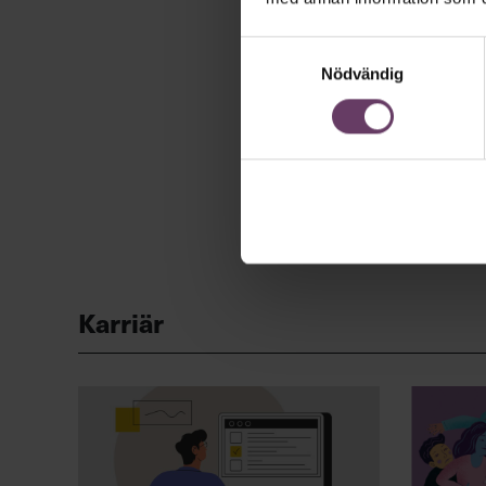
Samtyckesval
Nödvändig
Karriär