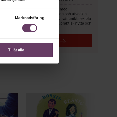
Lyft lönsamheten och karriären med
helhetsperspektiv
ett
på att leda och utveckla
med affärsfokus
Marknadsföring
verksamhet –
. I vår unikt flexibla
Executive MBA
får du träning, praktisk nytta och
ett exklusivt chefsnätverk.
LÄS MER
Tillåt alla