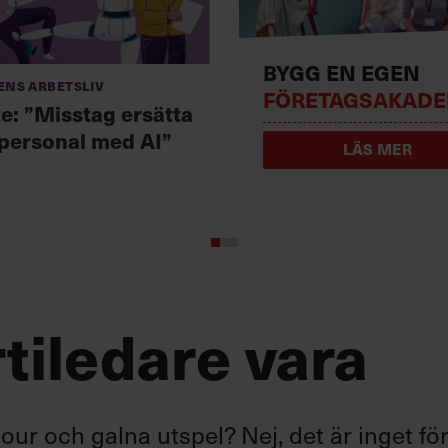
BYGG EN EGEN
ens arbetsliv
FÖRETAGSAKADE
te: ”Misstag ersätta
 personal med AI”
LÄS MER
tiledare vara
ur och galna utspel? Nej, det är inget fö