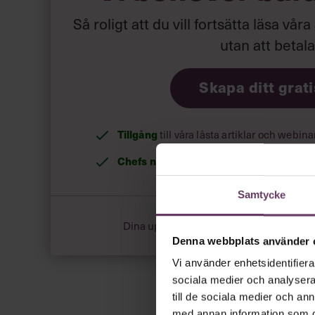
Så roligt att du vill fortsätta läsa våra
utan att betal
Skapa ditt grat
Tillgång
till våra låsta artiklar och webin
Chefs nyhetsbrev
med senaste ledarska
Samtycke
Dina uppgifter delas aldrig med tredje pa
Denna webbplats använder 
Vi använder enhetsidentifierar
sociala medier och analysera 
till de sociala medier och a
med annan information som du 