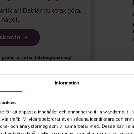
 artiklar! Det får du strax göra,
a något
.
iskonto
gratis
utan tidsbegränsning!
ar
och
psnyheterna!
Information
rt.
Läs vår integritetspolicy här
.
cookies
e för att anpassa innehållet och annonserna till användarna, tillh
vår trafik. Vi vidarebefordrar även sådana identifierare och anna
nnons- och analysföretag som vi samarbetar med. Dessa kan i sin
har tillhandahållit eller som de har samlat in när du har använt 