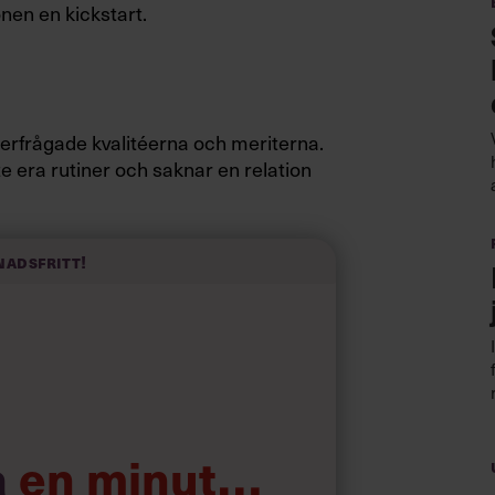
onen en kickstart.
terfrågade kvalitéerna och meriterna.
e era rutiner och saknar en relation
en specifika jobbkultur ni har på er
nadsfritt!
n.
a
en minut…