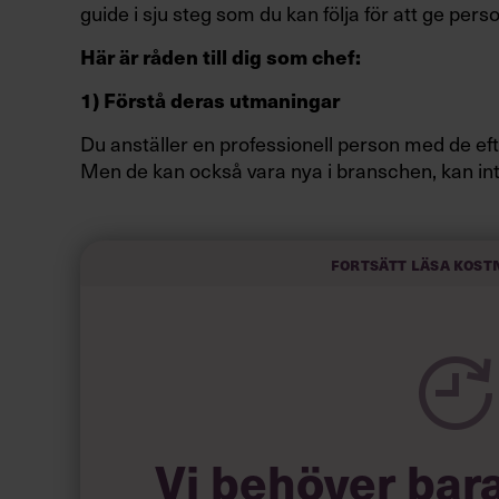
guide i sju steg som du kan följa för att ge pers
Här är råden till dig som chef:
1) Förstå deras utmaningar
Du anställer en professionell person med de ef
Men de kan också vara nya i branschen, kan int
med kollegerna. Det tar även tid att komma in d
arbetsplats.
Fortsätt läsa kost
Var medveten om dessa utmaningar från börja
Vi behöver bar