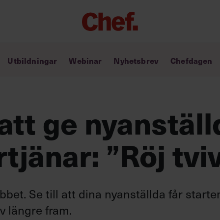
Chefakademin+
Utbildningar
Webinar
Nyhetsbrev
Chefdagen
Lyft ditt ledarskap med C+
Masterclass
Verktyg i vardagen
Ledarskapsbiblioteket
 att ge nyanstäl
Ledarskapstest
Chef GPT – din chefsassistent i
tjänar: ”Röj tvi
fickan
bet. Se till att dina nyanställda får starte
v längre fram.