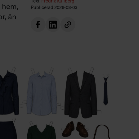
Text:
Fredrik Kullberg
r hem,
Publicerad
2026-08-03
or, än