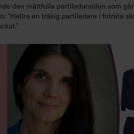
ande den måttfulla partiledarstilen som gå
”Hellre en tråkig partiledare i foträta sk
ckat.”