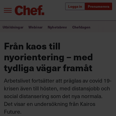
Logga in
Prenumerera
Bra ledare förändrar världen
Utbildningar
Webinar
Nyhetsbrev
Chefdagen
Innehåll från Chef
Från kaos till
Utbildning för ledare
nyorientering – med
Chefakademin+
tydliga vägar framåt
Populära utbildningar
Arbetslivet fortsätter att präglas av covid 19-
krisen även till hösten, med distansjobb och
social distansering som det nya normala.
Annonsera
Om oss
Det visar en undersökning från Kairos
Kontakta oss
Future.
Kundservice