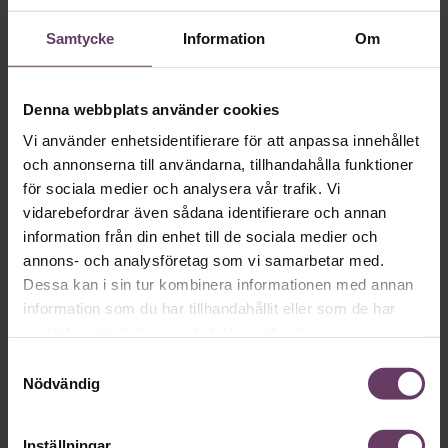
Skriv som en vd med en
Samtycke
Information
Om
app
Denna webbplats använder cookies
MVH VD
Kan en app som förvandlar
Vi använder enhetsidentifierare för att anpassa innehållet
text till korthugget vd-språk – utan
och annonserna till användarna, tillhandahålla funktioner
för sociala medier och analysera vår trafik. Vi
artighetsfraser, men gärna stavfel – vara
vidarebefordrar även sådana identifierare och annan
vägen för den som vill nå fram till
information från din enhet till de sociala medier och
toppcheferna?
annons- och analysföretag som vi samarbetar med.
Dessa kan i sin tur kombinera informationen med annan
information som du har tillhandahållit eller som de har
Kommunikation
samlat in när du har använt deras tjänster.
Text:
Fredrik Kullberg
Samtyckesval
Publicerad
2026-08-07
Nödvändig
Inställningar