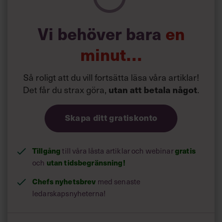
fortfarande befinner sig delvis i krisläge, och bara en
tredjedel betraktar sig efter tre hela månader som helt
omorienterade.”
Vi behöver bara
en
Efter semestrarna tänker sig en knapp tredjedel att de
minut…
kommer fortsätta att jobba mest på distans, medan lite
under hälften kommer att jobba mest genom att ses
fysiskt. Mycket få tänker sig en arbetssituation där
Så roligt att du vill fortsätta läsa våra artiklar!
distansinslagen saknas.
Det får du strax göra,
.
utan att betala något
Bara en liten del räknar med att kunna arbeta som före
krisen, eller i dess tidiga skede där möten med upp till 500
Skapa ditt gratiskonto
deltagare var enligt rekommendationerna.
Tillgång
till våra låsta artiklar och webinar
gratis
och
utan tidsbegränsning!
Chefs nyhetsbrev
med senaste
ledarskapsnyheterna!