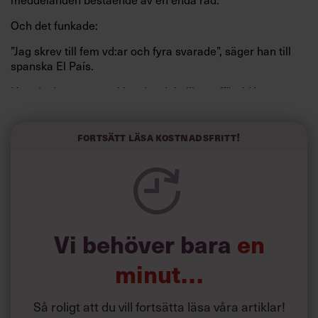
Och det funkade:
”Jag skrev till fem vd:ar och fyra svarade”, säger han till
spanska El País.
Horwitz har nu utvecklat sitt trick till en affärsidé: appen
Sinceerly som konverterar formellt och minutiöst
välskrivna texter – likt de som skapas av AI – till den
kortfattat slarviga vd-stilen.
Fortsätt läsa kostnadsfritt!
Vi behöver bara
en
minut…
Så roligt att du vill fortsätta läsa våra artiklar!