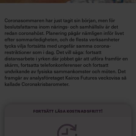
Coronasommaren har just tagit sin början, men för
beslutsfattarna inom närings- och samhällsliv är det
redan coronahöst. Planering pågår nämligen inför livet
efter sommarledigheten, och de flesta verksamheter
tycks vilja fortsätta med ungefär samma corona-
restriktioner som i dag. Det vill säga: fortsatt
distansarbete i yrken där jobbet går att utföra framför en
skärm, fortsatta telefonkonferenser och fortsatt
undvikande av fysiska sammankomster och möten. Det
framgår av analysföretaget Kairos Futures veckovisa så
kallade Coronakrisbarometer.
”Under krisen har bedömningarna långsamt förskjutits
från kaos och mot nyorientering, där man börjar få grepp
om situationen och ser tydliga vägar framåt”, menar
Fortsätt läsa kostnadsfritt!
Christian Wennerström, analytiker på Kairos, och
fortsätter:
”Dock kan vi se att de flesta av våra respondenter