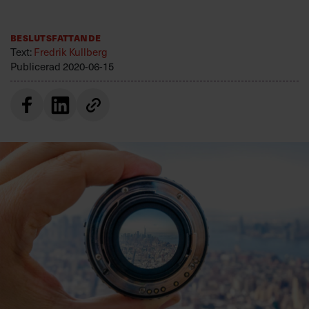
Villkor och policy för
personuppgiftsbehandling
Beslutsfattande
Text:
Fredrik Kullberg
Publicerad
2020-06-15
Sök
efter:
Logga in
Prenumerera