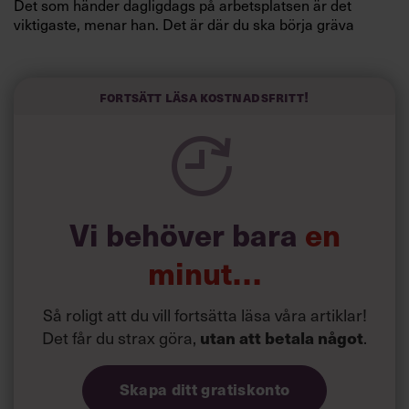
Det som händer dagligdags på arbetsplatsen är det
viktigaste, menar han. Det är där du ska börja gräva
redan i dag.
Här är Björn Lundins tre enkla åtgärder som tagit skruv
och höjt arbetsglädjen på Google:
Fortsätt läsa kostnadsfritt!
Vi behöver bara
en
minut…
Så roligt att du vill fortsätta läsa våra artiklar!
Det får du strax göra,
.
utan att betala något
Skapa ditt gratiskonto