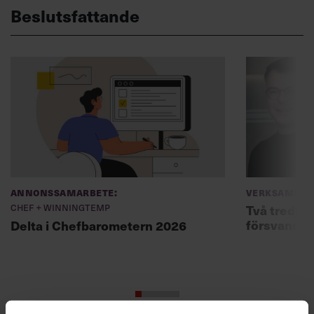
Beslutsfattande
Annonssamarbete:
Verksamhet
Chef + Winningtemp
Två tredjed
försvann –
Delta i Chefbarometern 2026