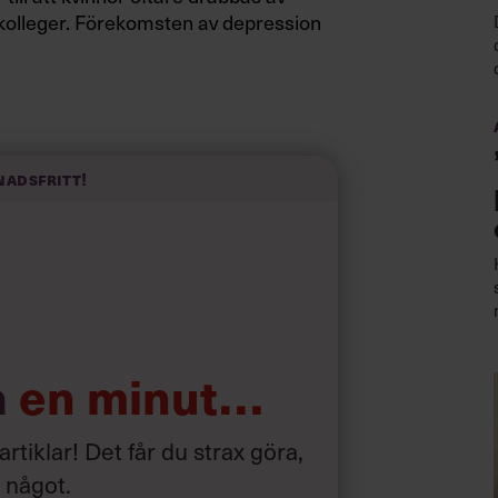
 kolleger. Förekomsten av depression
nadsfritt!
a
en minut…
 artiklar! Det får du strax göra,
a något
.