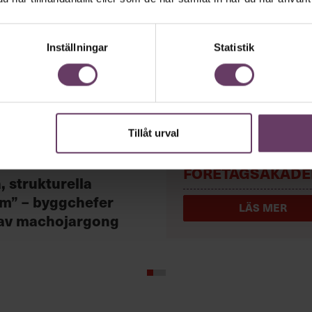
Inställningar
Statistik
Tillåt urval
BYGG EN EGEN
iljö
FÖRETAGSAKADE
, strukturella
m” – byggchefer
LÄS MER
av machojargong