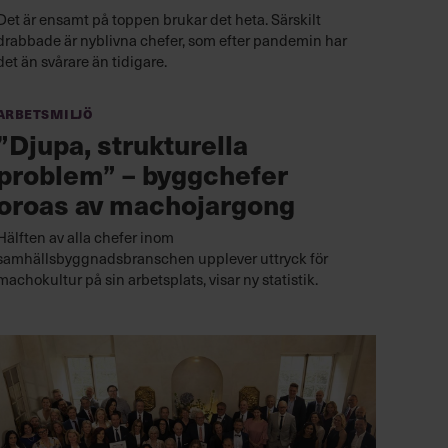
Det är ensamt på toppen brukar det heta. Särskilt
drabbade är nyblivna chefer, som efter pandemin har
det än svårare än tidigare.
Arbetsmiljö
”Djupa, strukturella
problem” – byggchefer
oroas av machojargong
Hälften av alla chefer inom
samhällsbyggnadsbranschen upplever uttryck för
machokultur på sin arbetsplats, visar ny statistik.