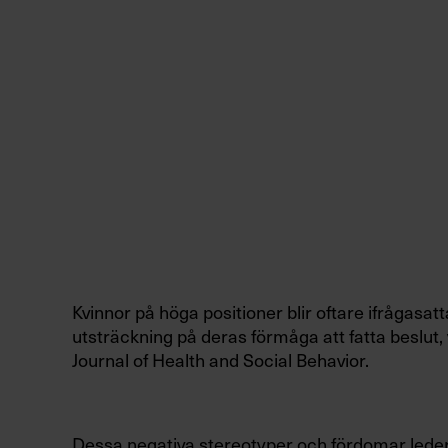
Kvinnor på höga positioner
blir oftare ifrågasatt
utsträckning på deras förmåga att fatta beslut,
Journal of Health and Social Behavior.
Dessa negativa stereotyper och fördomar leder t