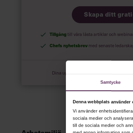
Skapa ditt grat
Tillgång
till våra låsta artiklar och webin
Chefs nyhetsbrev
med senaste ledarska
Dina uppgifter delas aldrig med tredje pa
Samtycke
Denna webbplats använder 
Vi använder enhetsidentifierar
sociala medier och analysera 
till de sociala medier och a
Arbetsmiljö
med annan information som du 