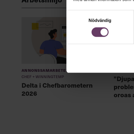
Samtyckesval
Nödvändig
Annonssamarbete:
Arbetsm
Chef + Winningtemp
”Djupa
Delta i Chefbarometern
proble
2026
oroas 