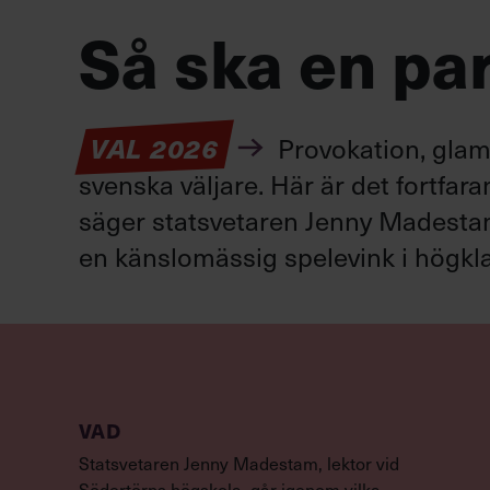
Så ska en par
VAL 2026
Provokation, glamo
svenska väljare. Här är det fortfar
säger statsvetaren Jenny Madestam: 
en känslomässig spelevink i högkla
VAD
Statsvetaren Jenny Madestam, lektor vid
Södertörns högskola, går igenom vilka