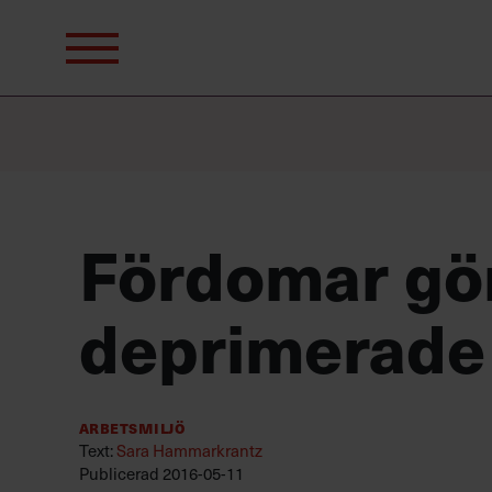
Sök
efter:
Fördomar gör
deprimerade
Arbetsmiljö
Text:
Sara Hammarkrantz
Publicerad
2016-05-11