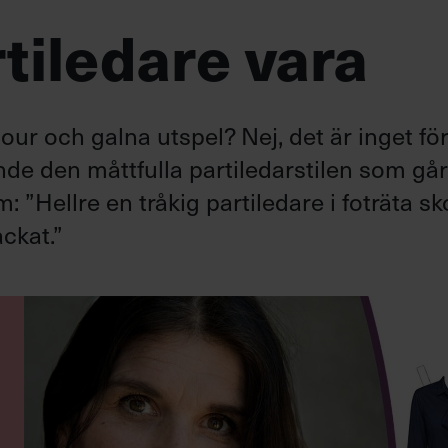
tiledare vara
ur och galna utspel? Nej, det är inget fö
ande den måttfulla partiledarstilen som gå
”Hellre en tråkig partiledare i foträta sk
ckat.”