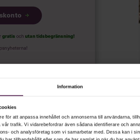
iskonto
gratis
utan tidsbegränsning!
ar
och
psnyheterna!
rt.
Läs vår integritetspolicy här
.
Information
cookies
e för att anpassa innehållet och annonserna till användarna, tillh
vår trafik. Vi vidarebefordrar även sådana identifierare och anna
nnons- och analysföretag som vi samarbetar med. Dessa kan i sin
har tillhandahållit eller som de har samlat in när du har använt 