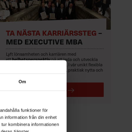
TA NÄSTA KARRIÄRSSTEG
–
MED EXECUTIVE MBA
Lyft lönsamheten och karriären med
helhetsperspektiv
ett
på att leda och utveckla
med affärsfokus
verksamhet –
. I vår unikt flexibla
Executive MBA
får du träning, praktisk nytta och
ett exklusivt chefsnätverk.
Om
LÄS MER
andahålla funktioner för
n information från din enhet
 tur kombinera informationen
deras tjänster.