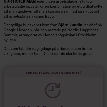
egentligen arbetsglädjen? Riktig
HUR HÖJER MAN
arbetsglädje uppstår ur en kombination av ett tydligt syfte,
att man upplever att man kan göra skillnad på riktigt och
att arbetsplatsen känns trygg.
Det tydliga budskapet kom från
, hr-chef på
Björn Lundin
Google i Norden, när han pratade på Nordic Happiness
Summit, arrangerat av Handelshögskolan i Stockholm
nyligen.
Det som händer dagligdags på arbetsplatsen är det
viktigaste, menar han. Det är där du ska börja gräva
redan i dag.
Här är Björn Lundins tre enkla åtgärder som tagit skruv
och höjt arbetsglädjen på Google:
Fortsätt läsa kostnadsfritt!