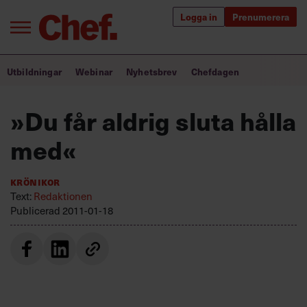
Logga in
Prenumerera
Bra ledare förändrar världen
Utbildningar
Webinar
Nyhetsbrev
Chefdagen
Innehåll från Chef
»Du får aldrig sluta hålla
Utbildning för ledare
med«
Chefakademin+
Krönikor
Populära utbildningar
Text:
Redaktionen
Publicerad
2011-01-18
Annonsera
Om oss
Kontakta oss
Kundservice