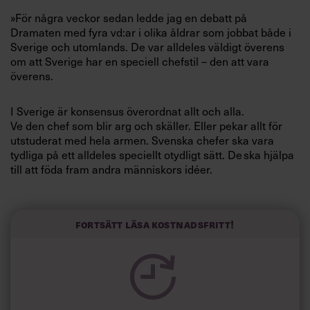
Villkor och policy för
»För några veckor sedan ledde jag en debatt på
personuppgiftsbehandling
Dramaten med fyra vd:ar i olika åldrar som jobbat både i
Sverige och utomlands. De var alldeles väldigt överens
om att Sverige har en speciell chefstil – den att vara
Sök
överens.
efter:
I Sverige är konsensus överordnat allt och alla.
Ve den chef som blir arg och skäller. Eller pekar allt för
utstuderat med hela armen. Svenska chefer ska vara
tydliga på ett alldeles speciellt otydligt sätt. ­­­De ska hjälpa
till att föda fram andra människors idéer.
Alla ska känna sig sedda. Men det räcker inte.
Logga in
En bra svensk chef ska få medarbetarna att känna att de
Fortsätt läsa kostnadsfritt!
genom en inre kraft och styrka bidragit till förändringar
Prenumerera
och projekt, som företaget är involverat i.
Bra chefer tar inte åt sig äran själv. Bra chefer får i stället
andra att ta kliv framåt.