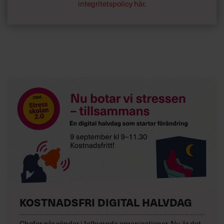
integritetspolicy här
.
KOSTNADSFRI DIGITAL HALVDAG
Chefer går sönder i felbyggda organisationer. Nu är det