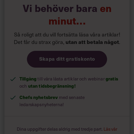
En av de fyra i panelen som tidigare jobbat i Chicago,
Vi behöver bara
en
konstaterade att i Sverige är det väldigt ont om svettiga,
arga och tjocka chefer.
minut…
I Sverige är chefer svala, lagom slanka och med ett stabilt
humör. Svenska chefer påminner om ordentligt
framodlade, trevliga familjehundar.
Så roligt att du vill fortsätta läsa våra artiklar!
I USA, däremot, anses det inte som ett nederlag att bli
Det får du strax göra,
.
utan att betala något
arg. Det kan rent av betraktas som en styrka att våga ta i.
Att vara tydlig, bitsk och beslutssnabb. Precis som i
polisserierna på tv.
Skapa ditt gratiskonto
Det finns förstås fantastiska fördelar med vår
skandinaviska variant av chefskap. Får man alla med sig
Tillgång
till våra låsta artiklar och webinar
gratis
går det snabbt att uträtta saker. Har alla känt sig delaktiga
och
utan tidsbegränsning!
är alla med och tar ansvar.
Chefs nyhetsbrev
med senaste
ledarskapsnyheterna!
Dina uppgifter delas aldrig med tredje part.
Läs vår