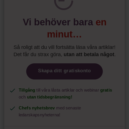
Läs mer:
Vi behöver bara
en
Siri Wikander: ”Led som i
början av pandemin”
minut…
Så roligt att du vill fortsätta läsa våra artiklar!
Det får du strax göra,
utan att betala något
.
Skapa ditt gratiskonto
Tillgång
till våra låsta artiklar och webinar
gratis
och
utan tidsbegränsning!
Chefs nyhetsbrev
med senaste
ledarskapsnyheterna!