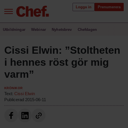
Logga in
Prenumerera
Bra ledare förändrar världen
Utbildningar
Webinar
Nyhetsbrev
Chefdagen
Innehåll från Chef
Cissi Elwin: ”Stoltheten
Utbildning för ledare
i hennes röst gör mig
Chefakademin+
varm”
Populära utbildningar
Krönikor
Text:
Cissi Elwin
Publicerad
2015-06-11
Annonsera
Om oss
Kontakta oss
Kundservice