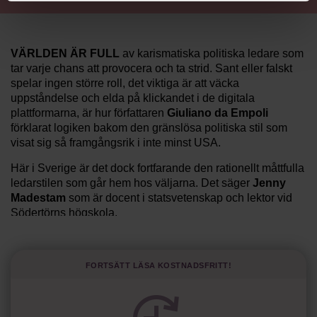
VÄRLDEN ÄR FULL
av karismatiska politiska ledare som
tar varje chans att provocera och ta strid. Sant eller falskt
spelar ingen större roll, det viktiga är att väcka
uppståndelse och elda på klickandet i de digitala
plattformarna, är hur författaren
Giuliano da Empoli
förklarat logiken bakom den gränslösa politiska stil som
visat sig så framgångsrik i inte minst USA.
Här i Sverige är det dock fortfarande den rationellt måttfulla
ledarstilen som går hem hos väljarna. Det säger
Jenny
Madestam
som är docent i statsvetenskap och lektor vid
Södertörns högskola.
”Svenskarna tar politik på allvar och brukar uppskatta
politiker som har framtoningen av att vara kunniga,
Fortsätt läsa kostnadsfritt!
kompetenta och stå med båda fötterna på jorden. Hellre en
tråkig partiledare i foträta skor än en känslomässig
spelevink i högklackat, är hur jag brukar sammanfatta de
önskningar som svenskarna för fram i undersökningar.”