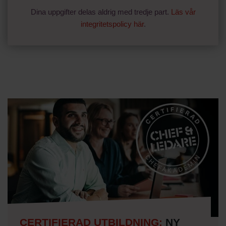
Dina uppgifter delas aldrig med tredje part.
Läs vår
integritetspolicy här
.
CERTIFIERAD UTBILDNING:
NY