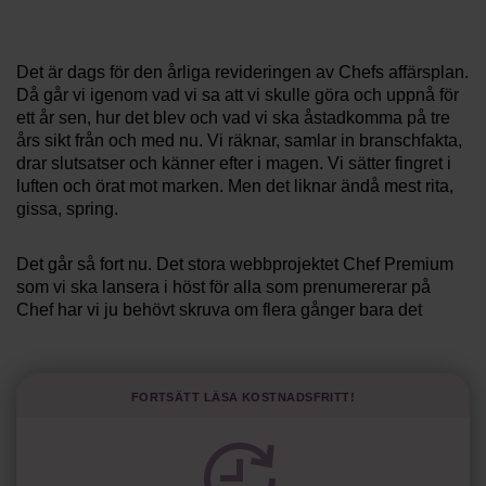
Villkor och policy för
personuppgiftsbehandling
Det är dags
för den årliga revideringen av Chefs affärsplan.
Då går vi igenom vad vi sa att vi skulle göra och uppnå för
Sök
ett år sen, hur det blev och vad vi ska åstadkomma på tre
efter:
års sikt från och med nu. Vi räknar, samlar in branschfakta,
drar slutsatser och känner efter i magen. Vi sätter fingret i
luften och örat mot marken. Men det liknar ändå mest rita,
gissa, spring.
Det går så fort nu. Det stora webbprojektet
Chef Premium
som vi ska lansera i höst för
alla som prenumererar på
Chef har vi ju behövt skruva om flera gånger bara det
Logga in
senaste halvåret för att tekniken har utvecklats och
marknaden förändrats på sätt som vi inte hade kunnat
Prenumerera
förutse. Att då ens försöka sätta siffror på var intäkterna
Fortsätt läsa kostnadsfritt!
finns om tre år
känns ju nästan absurt.
Allt fler pratar
om det omöjliga i att ens göra affärsplaner.
Den tidigare chefsdesignern på Facebook, Paul Adams, sa