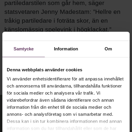
partiledarstilen som går hem, säger
statsvetaren Jenny Madestam: ”Hellre en
tråkig partiledare i foträta skor, än en
känslomässig spelevink i högklackat.”
Samtycke
Information
Om
Ledarskap
Text:
Fredrik Kullberg
Publicerad
2026-08-03
Denna webbplats använder cookies
Vi använder enhetsidentifierare för att anpassa innehållet
och annonserna till användarna, tillhandahålla funktioner
för sociala medier och analysera vår trafik. Vi
vidarebefordrar även sådana identifierare och annan
information från din enhet till de sociala medier och
annons- och analysföretag som vi samarbetar med.
Dessa kan i sin tur kombinera informationen med annan
information som du har tillhandahållit eller som de har