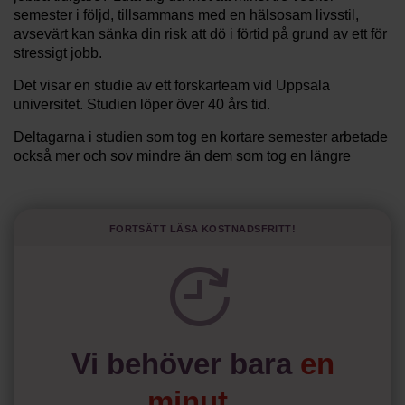
semester i följd, tillsammans med en hälsosam livsstil,
avsevärt kan sänka din risk att dö i förtid på grund av ett för
stressigt jobb.
Det visar en studie av ett forskarteam vid Uppsala
universitet. Studien löper över 40 års tid.
Deltagarna i studien som tog en kortare semester arbetade
också mer och sov mindre än dem som tog en längre
semester, vilket ytterligare ökade stressen i deras liv.
Forskarna tror sig dessutom kunna uttyda att en längre
semester har större betydelse för långlevnad än andra
Fortsätt läsa kostnadsfritt!
försök att förändra livsstilsvanor.
Vi behöver bara
en
minut…