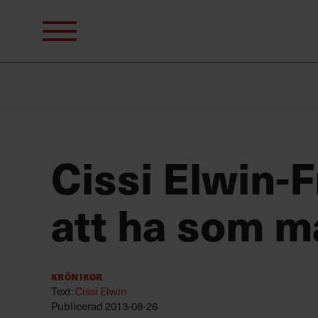
Sök
efter:
Cissi Elwin-Fr
att ha som må
Krönikor
Text:
Cissi Elwin
Publicerad
2013-08-26