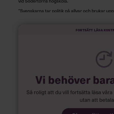
vid Södertörns högskola.
”Svenskarna tar politik på allvar och brukar up
av att vara kunniga, kompetenta och stå med båd
partiledare i foträta skor än en känslomässig sp
sammanfatta de önskningar som svenskarna för
Fortsätt läsa kost
Läs mer:
Siri Wikander: ”Le
Vi behöver bar
Så roligt att du vill fortsätta läsa våra
utan att betal