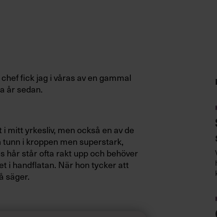
chef fick jag i våras av en gammal
a år sedan.
 i mitt yrkesliv, men också en av de
h tunn i kroppen men superstark,
es hår står ofta rakt upp och behöver
t i handflatan. När hon tycker att
å säger.