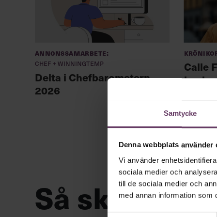
Annonssamarbete:
Kröniko
Chef + Winningtemp
Calle F
Delta i Chefbarometern
hacka 
2026
Samtycke
Denna webbplats använder 
Vi använder enhetsidentifierar
sociala medier och analysera 
Så ska en par
till de sociala medier och a
med annan information som du 