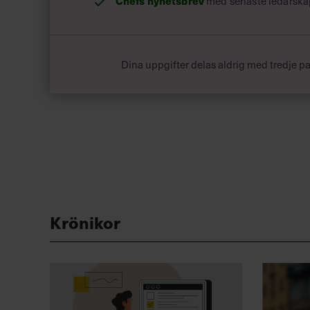
Chefs nyhetsbrev
med senaste ledarska
Dina uppgifter delas aldrig med tredje pa
Krönikor