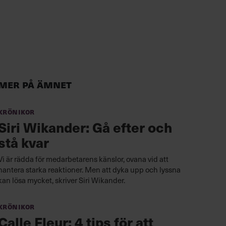
Mer på ämnet
Krönikor
Siri Wikander: Gå efter och
stå kvar
Vi är rädda för medarbetarens känslor, ovana vid att
hantera starka reaktioner. Men att dyka upp och lyssna
kan lösa mycket, skriver Siri Wikander.
Krönikor
Calle Fleur: 4 tips för att