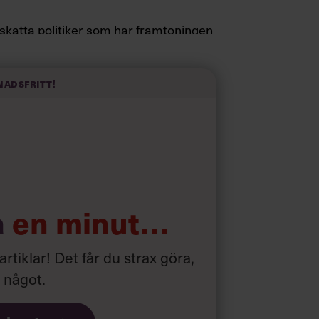
pskatta politiker som har framtoningen
a fötterna på jorden. Hellre en tråkig
elevink i högklackat, är hur jag brukar
 fram i undersökningar.”
nadsfritt!
d som i början av pandemin”
a
en minut…
 artiklar! Det får du strax göra,
a något
.