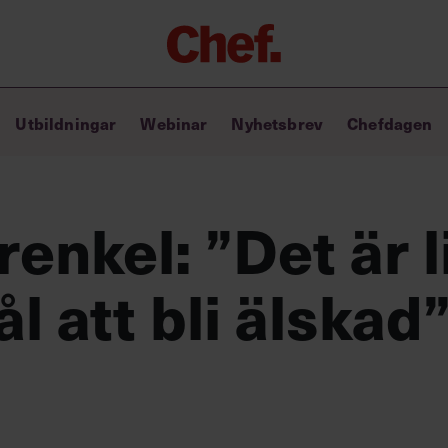
Chefakademin+
Utbildningar
Webinar
Nyhetsbrev
Chefdagen
Lyft ditt ledarskap med C+
Masterclass
Verktyg i vardagen
Ledarskapsbiblioteket
enkel: ”Det är l
Ledarskapstest
Chef GPT – din chefsassistent i
l att bli älskad
fickan