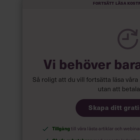
Fortsätt läsa kost
Först blev jag skamsen. För jag är som de flesta c
vara snäll och god. Jag vill vara en sån som ut
må bra. Typ en Pia Sundhage som ger sju delar kärl
vara en sån som man minns för alla konflikter.
Vi behöver bar
Känslan av misslyckande fladdrade till i magen
Så roligt att du vill fortsätta läsa våra
utan att betal
Skapa ditt grat
Tillgång
till våra låsta artiklar och webin