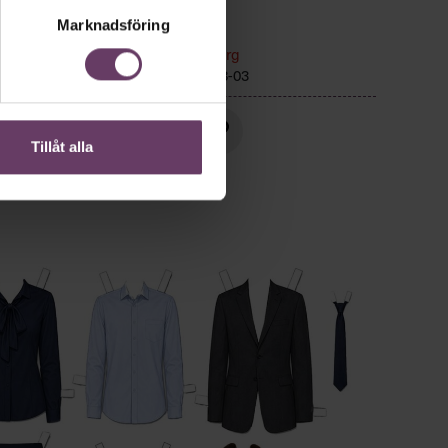
Marknadsföring
r
Ledarskap
Text:
Fredrik Kullberg
r hem,
Publicerad
2026-08-03
or, än
Tillåt alla