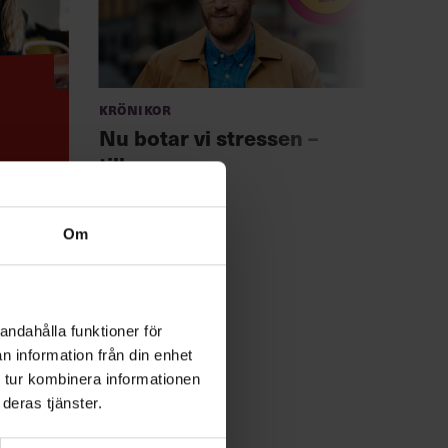
Krönikor
Anno
Chef +
Nu botar vi stressen –
Fast
tillsammans
för 
Om
andahålla funktioner för
n information från din enhet
 tur kombinera informationen
deras tjänster.