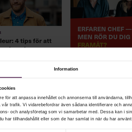
ERFAREN CHEF —
r
MEN RÖR DU DIG
leur: 4 tips för att
FRAMÅT?
systemet
LÄS MER
Information
cookies
e för att anpassa innehållet och annonserna till användarna, tillh
vår trafik. Vi vidarebefordrar även sådana identifierare och anna
tiledare vara
nnons- och analysföretag som vi samarbetar med. Dessa kan i sin
har tillhandahållit eller som de har samlat in när du har använt 