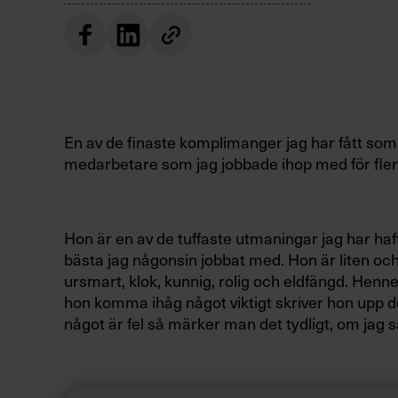
En av de finaste komplimanger jag har fått som 
medarbetare som jag jobbade ihop med för fler
Hon är en av de tuffaste utmaningar jag har haft
bästa jag någonsin jobbat med. Hon är liten oc
ursmart, klok, kunnig, rolig och eldfängd. Henn
hon komma ihåg något viktigt skriver hon upp de
något är fel så märker man det tydligt, om jag s
”Jag saknar våra bråk”, sa hon.