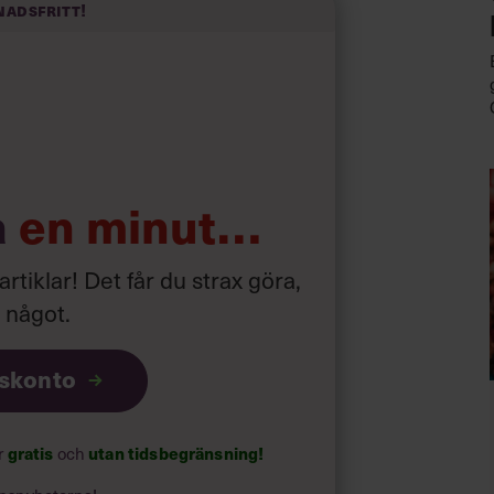
nadsfritt!
hefer. Jag vill bli omtyckt. Jag vill
vecklar andra, får dem att blomma och
ek för varje del kritik. Jag vill inte
a
en minut…
 där vid restaurangbordet.
 artiklar! Det får du strax göra,
a något
.
iskonto
gratis
utan tidsbegränsning!
ar
och