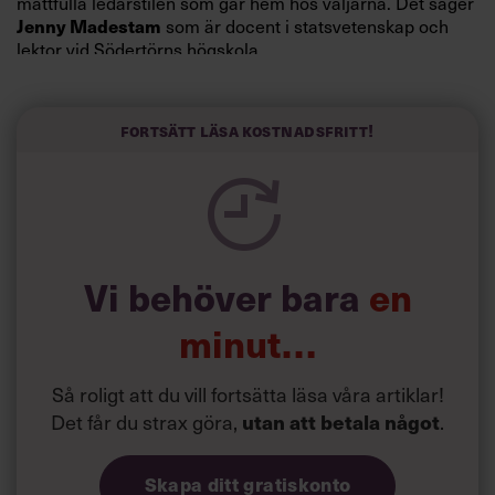
måttfulla ledarstilen som går hem hos väljarna. Det säger
som är docent i statsvetenskap och
Jenny Madestam
lektor vid Södertörns högskola.
”Svenskarna tar politik på allvar och brukar uppskatta
politiker som har framtoningen av att vara kunniga,
Fortsätt läsa kostnadsfritt!
kompetenta och stå med båda fötterna på jorden. Hellre
en tråkig partiledare i foträta skor än en känslomässig
spelevink i högklackat, är hur jag brukar sammanfatta de
önskningar som svenskarna för fram i undersökningar.”
Läs mer:
Vi behöver bara
en
Siri Wikander: ”Led som i
början av pandemin”
minut…
Så roligt att du vill fortsätta läsa våra artiklar!
Det får du strax göra,
.
utan att betala något
Skapa ditt gratiskonto