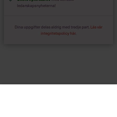
ledarskapsnyheterna!
Dina uppgifter delas aldrig med tredje part.
Läs vår
integritetspolicy här
.