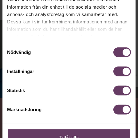
information från din enhet till de sociala medier och
annons- och analysföretag som vi samarbetar med.
Dessa kan i sin tur kombinera informationen med annan
information som du har tillhandahållit eller som de har
samlat in när du har använt deras tjänster.
Samtyckesval
Nödvändig
Inställningar
Statistik
Jenny Madestam, docent i statsvetenskap.
Marknadsföring
VAD
Statsvetaren Jenny Madestam, lektor vid Södertörns
högskola, går igenom vilka egenskaper svenska
Tillåt alla