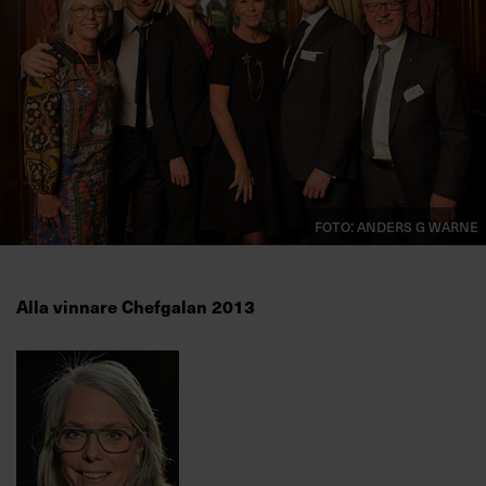
Villkor och policy för
personuppgiftsbehandling
Sök
efter:
Foto: Anders G Warne
Alla vinnare Chefgalan 2013
Logga in
Prenumerera