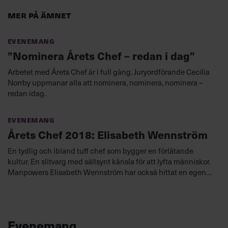
Mer på ämnet
Evenemang
”Nominera Årets Chef – redan i dag”
Arbetet med Årets Chef är i full gång. Juryordförande Cecilia
Norrby uppmanar alla att nominera, nominera, nominera –
redan idag.
Evenemang
Årets Chef 2018: Elisabeth Wennström
En tydlig och ibland tuff chef som bygger en förlåtande
kultur. En slitvarg med sällsynt känsla för att lyfta människor.
Manpowers Elisabeth Wennström har också hittat en egen
lönsam ledarskapsmodell för framtiden.
Evenemang