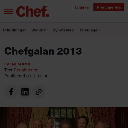
Logga in
Prenumerera
Bra ledare förändrar världen
Utbildningar
Webinar
Nyhetsbrev
Chefdagen
Innehåll från Chef
Chefgalan 2013
Utbildning för ledare
Evenemang
Chefakademin+
Text:
Redaktionen
Publicerad
2013-03-14
Populära utbildningar
Annonsera
Om oss
Kontakta oss
Kundservice