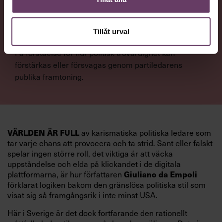
väljare värderar hos en partiledare.
Tillåt urval
NYTTA
Få förståelse för hur politisk trovärdighet kan
förstärkas eller försvagas genom partiledarens
publika framtoning.
av karismatiska politiska ledare som
VÄRLDEN ÄR FULL
tar varje chans att provocera och ta strid. Sant eller falskt
spelar ingen större roll, det viktiga är att väcka
uppståndelse och elda på klickandet i de digitala
plattformarna, är hur författaren
Giuliano da Empoli
förklarat logiken bakom den gränslösa politiska stil som
visat sig så framgångsrik i inte minst USA.
Här i Sverige är det dock fortfarande den rationellt