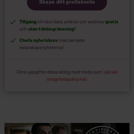
Skapa ditt gratiskonto
Tillgång
till våra låsta artiklar och webinar
gratis
Årets hälsobefrämjande chef:
och
utan tidsbegränsning!
Chefs nyhetsbrev
med senaste
ledarskapsnyheterna!
Peter Rejler, arbetande styrelseordförande, Rejlers
Dina uppgifter delas aldrig med tredje part.
Läs vår
integritetspolicy här
.