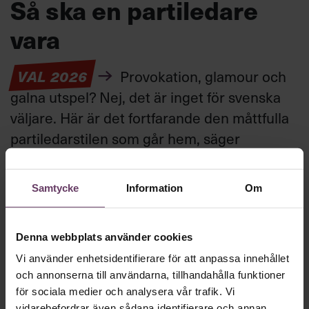
Så ska en partiledare
vara
VAL 2026
Provokation, glamour och
galna utspel? Nej, det är inget för svenska
väljare. Här är det fortfarande den måttfulla
partiledarstilen som går hem, säger
statsvetaren Jenny Madestam: ”Hellre en
tråkig partiledare i foträta skor, än en
Samtycke
Information
Om
känslomässig spelevink i högklackat.”
Denna webbplats använder cookies
Ledarskap
Vi använder enhetsidentifierare för att anpassa innehållet
Text:
Fredrik Kullberg
och annonserna till användarna, tillhandahålla funktioner
Publicerad
2026-08-03
för sociala medier och analysera vår trafik. Vi
vidarebefordrar även sådana identifierare och annan