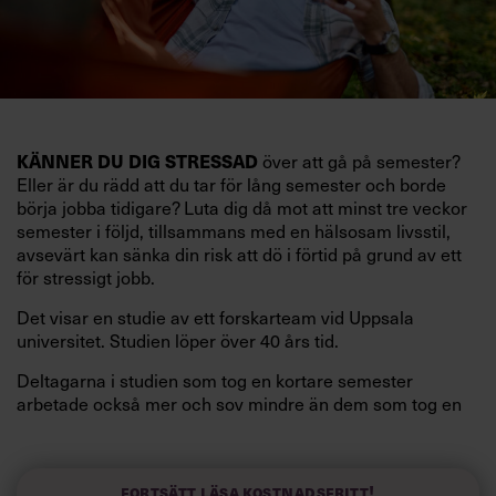
över att gå på semester?
KÄNNER DU DIG STRESSAD
Eller är du rädd att du tar för lång semester och borde
börja jobba tidigare? Luta dig då mot att minst tre veckor
semester i följd, tillsammans med en hälsosam livsstil,
avsevärt kan sänka din risk att dö i förtid på grund av ett
för stressigt jobb.
Det visar en studie av ett forskarteam vid Uppsala
universitet. Studien löper över 40 års tid.
Deltagarna i studien som tog en kortare semester
arbetade också mer och sov mindre än dem som tog en
längre semester, vilket ytterligare ökade stressen i deras
liv.
Forskarna tror sig dessutom kunna uttyda att en längre
Fortsätt läsa kostnadsfritt!