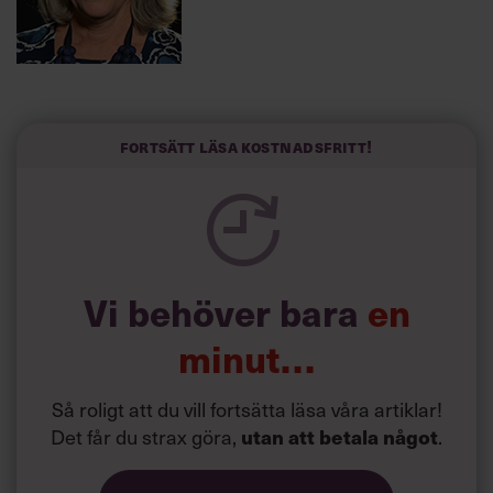
Årets chef:
Sarah McPhee, vd på SPP
Fortsätt läsa kostnadsfritt!
Vi behöver bara
en
Årets ung chef:
minut…
Så roligt att du vill fortsätta läsa våra artiklar!
Christina Åqvist, Sverigechef på Elfa Distrelec
Det får du strax göra,
.
utan att betala något