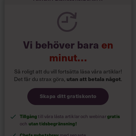
semester har större betydelse för långlevnad än andra
försök att förändra livsstilsvanor.
Vi behöver bara
en
minut…
Så roligt att du vill fortsätta läsa våra artiklar!
Det får du strax göra,
.
utan att betala något
Skapa ditt gratiskonto
Tillgång
till våra låsta artiklar och webinar
gratis
och
utan tidsbegränsning!
Chefs nyhetsbrev
med senaste