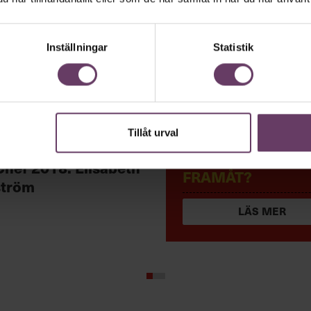
Inställningar
Statistik
Tillåt urval
ERFAREN CHEF —
ang
MEN RÖR DU DIG
Chef 2018: Elisabeth
FRAMÅT?
tröm
LÄS MER