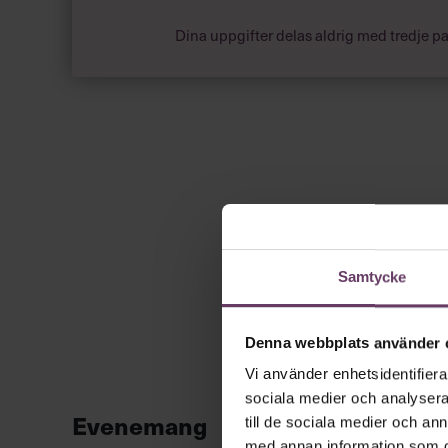
Dina uppgifter delas aldrig med tredje pa
Samtycke
Denna webbplats använder 
Vi använder enhetsidentifierar
sociala medier och analysera 
Evenemang
till de sociala medier och a
med annan information som du 