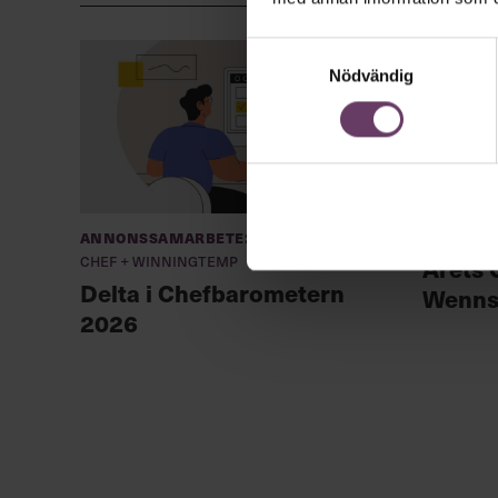
Samtyckesval
Nödvändig
Annonssamarbete:
Evenem
Chef + Winningtemp
Årets 
Delta i Chefbarometern
Wenns
2026