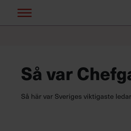
Sök
efter:
Så var Chefga
Så här var Sveriges viktigaste leda