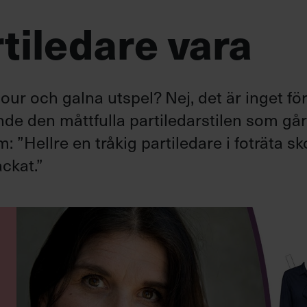
tiledare vara
ur och galna utspel? Nej, det är inget fö
ande den måttfulla partiledarstilen som gå
”Hellre en tråkig partiledare i foträta sk
ckat.”