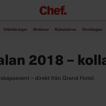
Chefakademin+
Utbildningar
Webinar
Nyhetsbrev
Chefdagen
Lyft ditt ledarskap med C+
Masterclass
Verktyg i vardagen
Ledarskapsbiblioteket
lan 2018 – kolla
Ledarskapstest
Chef GPT – din chefsassistent i
fickan
rskapsevent – direkt från Grand Hotel.