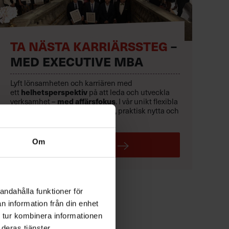
TA NÄSTA KARRIÄRSSTEG
–
MED EXECUTIVE MBA
Lyft lönsamheten och karriären med
helhetsperspektiv
ett
på att leda och utveckla
med affärsfokus
verksamhet –
. I vår unikt flexibla
Executive MBA
får du träning, praktisk nytta och
ett exklusivt chefsnätverk.
Om
LÄS MER
andahålla funktioner för
n information från din enhet
 tur kombinera informationen
deras tjänster.