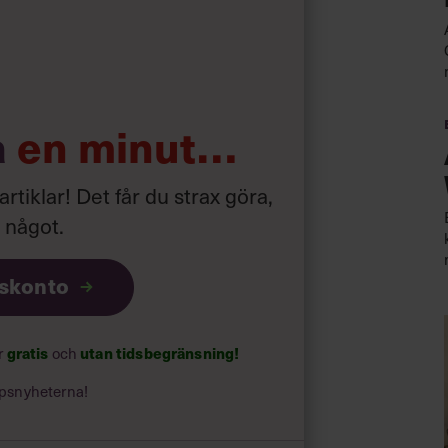
a
en minut…
 artiklar! Det får du strax göra,
a något
.
iskonto
gratis
utan tidsbegränsning!
ar
och
psnyheterna!