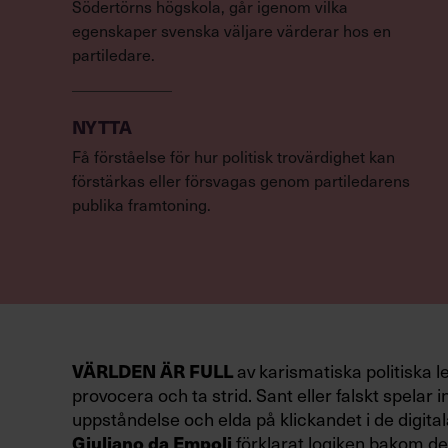
Södertörns högskola, går igenom vilka
egenskaper svenska väljare värderar hos en
partiledare.
NYTTA
Få förståelse för hur politisk trovärdighet kan
förstärkas eller försvagas genom partiledarens
publika framtoning.
VÄRLDEN ÄR FULL
av karismatiska politiska l
provocera och ta strid. Sant eller falskt spelar in
uppståndelse och elda på klickandet i de digital
Giuliano da Empoli
förklarat logiken bakom den