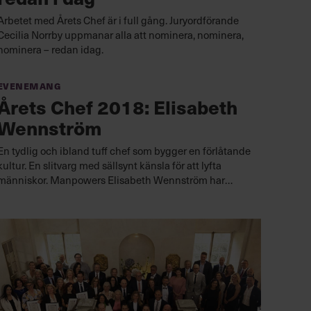
Arbetet med Årets Chef är i full gång. Juryordförande
Cecilia Norrby uppmanar alla att nominera, nominera,
nominera – redan idag.
Evenemang
Årets Chef 2018: Elisabeth
Wennström
En tydlig och ibland tuff chef som bygger en förlåtande
kultur. En slitvarg med sällsynt känsla för att lyfta
människor. Manpowers Elisabeth Wennström har
också hittat en egen lönsam ledarskapsmodell för
framtiden.