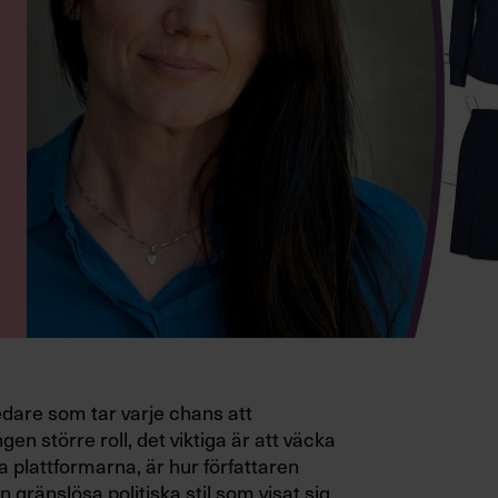
edare som tar varje chans att
gen större roll, det viktiga är att väcka
a plattformarna, är hur författaren
 gränslösa politiska stil som visat sig