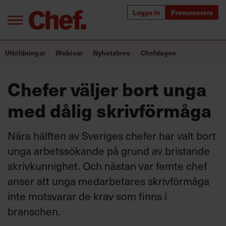
Logga in
Prenumerera
Bra ledare förändrar världen
Utbildningar
Webinar
Nyhetsbrev
Chefdagen
Innehåll från Chef
Chefer väljer bort unga
Utbildning för ledare
med dålig skrivförmåga
Chefakademin+
Nära hälften av Sveriges chefer har valt bort
Populära utbildningar
unga arbetssökande på grund av bristande
skrivkunnighet. Och nästan var femte chef
anser att unga medarbetares skrivförmåga
Annonsera
inte motsvarar de krav som finns i
Om oss
branschen.
Kontakta oss
Kundservice