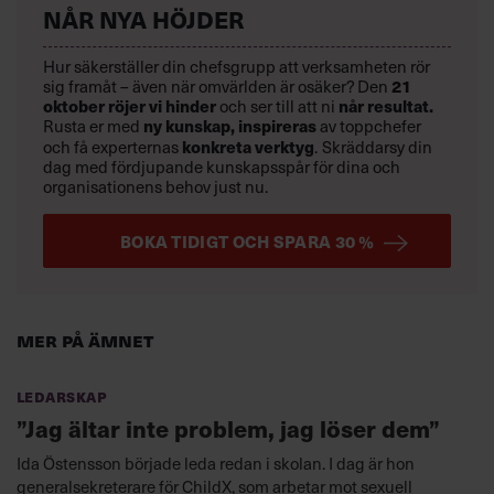
NÅR NYA HÖJDER
Hur säkerställer din chefsgrupp att verksamheten rör
sig framåt – även när omvärlden är osäker? Den
21
oktober
röjer vi hinder
och ser till att ni
når resultat.
Rusta er med
ny kunskap,
inspireras
av toppchefer
och få experternas
konkreta verktyg
.
Skräddarsy din
dag med fördjupande kunskapsspår för dina och
organisationens behov just nu.
BOKA TIDIGT OCH SPARA 30 %
Mer på ämnet
Ledarskap
”Jag ältar inte problem, jag löser dem”
Ida Östensson började leda redan i skolan. I dag är hon
generalsekreterare för ChildX, som arbetar mot sexuell