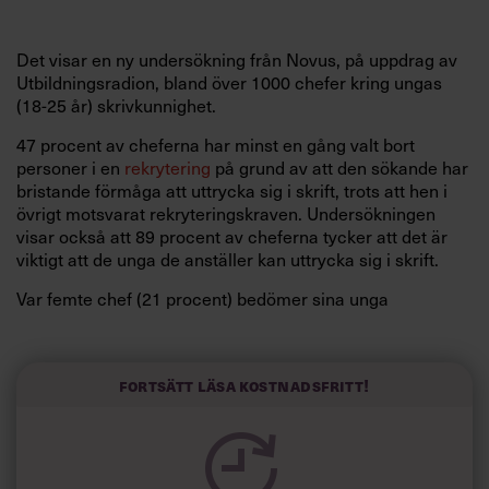
Det visar en ny undersökning från Novus, på uppdrag av
Utbildningsradion, bland över 1000 chefer kring ungas
(18-25 år) skrivkunnighet.
47 procent av cheferna har minst en gång valt bort
personer i en
rekrytering
på grund av att den sökande har
bristande förmåga att uttrycka sig i skrift, trots att hen i
övrigt motsvarat rekryteringskraven. Undersökningen
visar också att 89 procent av cheferna tycker att det är
viktigt att de unga de anställer kan uttrycka sig i skrift.
Var femte chef (21 procent) bedömer sina unga
medarbetares skrivförmåga som dålig, och 18 procent
anser att deras skrivförmåga inte motsvarar de krav som
finns i branschen. Att anpassa språket utifrån situationen
Fortsätt läsa kostnadsfritt!
och mottagaren är den främsta bristen chefer upplever
bland unga anställdas skrivförmåga.
”Det påverkar deras möjligheter att få ett utökat ansvar,
kundkontakt och möjlighet att avancera inom företaget”,