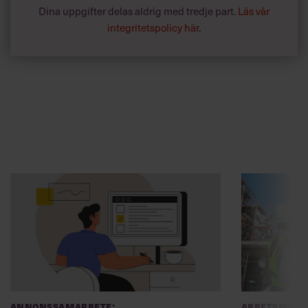
Dina uppgifter delas aldrig med tredje part.
Läs vår
integritetspolicy här
.
Annonssamarbete:
Arbetsmiljö
Chef + Winningtemp
”Djupa, str
byggchefer
Delta i Chefbarometern 2026