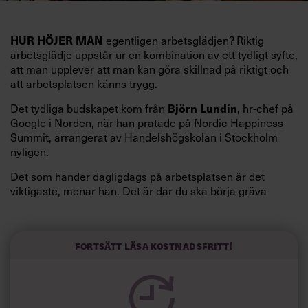
egentligen arbetsglädjen? Riktig
HUR HÖJER MAN
arbetsglädje uppstår ur en kombination av ett tydligt syfte,
att man upplever att man kan göra skillnad på riktigt och
att arbetsplatsen känns trygg.
Det tydliga budskapet kom från
, hr-chef på
Björn Lundin
Google i Norden, när han pratade på Nordic Happiness
Summit, arrangerat av Handelshögskolan i Stockholm
nyligen.
Det som händer dagligdags på arbetsplatsen är det
viktigaste, menar han. Det är där du ska börja gräva
redan i dag.
Här är Björn Lundins tre enkla åtgärder som tagit skruv
och höjt arbetsglädjen på Google:
Fortsätt läsa kostnadsfritt!