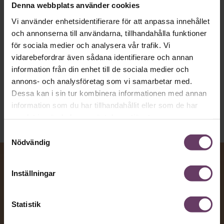
artighetsfraser, men gärna stavfel – vara
Denna webbplats använder cookies
vägen för den som vill nå fram till
Vi använder enhetsidentifierare för att anpassa innehållet
toppcheferna?
och annonserna till användarna, tillhandahålla funktioner
för sociala medier och analysera vår trafik. Vi
vidarebefordrar även sådana identifierare och annan
Kommunikation
information från din enhet till de sociala medier och
Text:
Fredrik Kullberg
annons- och analysföretag som vi samarbetar med.
Publicerad
2026-08-07
Dessa kan i sin tur kombinera informationen med annan
information som du har tillhandahållit eller som de har
samlat in när du har använt deras tjänster.
Samtyckesval
Nödvändig
Inställningar
Statistik