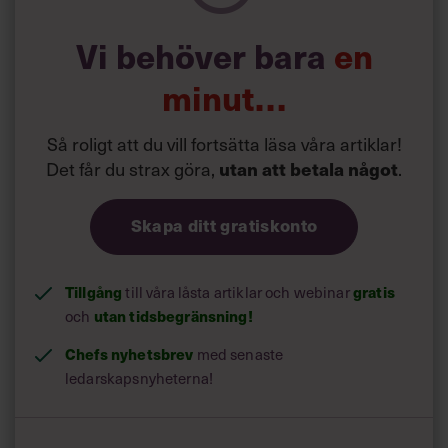
svarar en chef i undersökningen på frågan om vilka
konsekvenser det kan få för en anställd när skrivförmågan
Vi behöver bara
en
inte motsvarar kraven.
minut…
Läs också:
Varannan: Vi klarar åtta
Så roligt att du vill fortsätta läsa våra artiklar!
timmars arbete på sex
Det får du strax göra,
.
utan att betala något
timmar
Skapa ditt gratiskonto
Tillgång
till våra låsta artiklar och webinar
gratis
och
utan tidsbegränsning!
Chefs nyhetsbrev
med senaste
ledarskapsnyheterna!