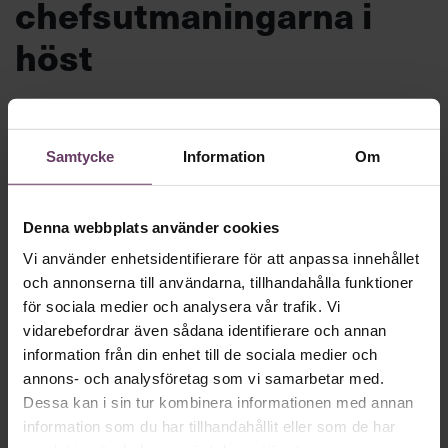
chefsutmaningarna i
höst
Motigt att gå tillbaka till jobbet efter
semestern? Inte nödvändigtvis. Chef ger dig
Samtycke
Information
Om
hela listan på hur du förvandlar höstens
problem till möjligheter och gör din
jobbcomeback med stil.
Denna webbplats använder cookies
Vi använder enhetsidentifierare för att anpassa innehållet
och annonserna till användarna, tillhandahålla funktioner
Beslutsfattande
för sociala medier och analysera vår trafik. Vi
Text:
Fredrik Kullberg
vidarebefordrar även sådana identifierare och annan
Publicerad
2026-08-10
information från din enhet till de sociala medier och
annons- och analysföretag som vi samarbetar med.
Dessa kan i sin tur kombinera informationen med annan
information som du har tillhandahållit eller som de har