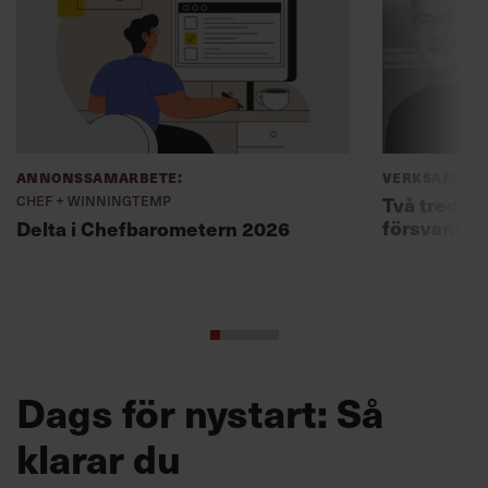
Annonssamarbete:
Verksamhet
Chef + Winningtemp
Två tredjed
försvann –
Delta i Chefbarometern 2026
Dags för nystart: Så
klarar du