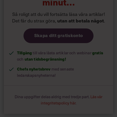
minut…
ledarskapsråd som konsulter och managementlitteratur
sprutar ur sig, menar hon.
Så roligt att du vill fortsätta läsa våra artiklar!
”Ja, för råden är så komplexa och motsägelsefulla. Varje
Det får du strax göra,
.
utan att betala något
ledarskapsbok och konsult har sin sanning, ofta på tvärs
mot de andra.”
Skapa ditt gratiskonto
Tillgång
till våra låsta artiklar och webinar
gratis
och
utan tidsbegränsning!
Chefs nyhetsbrev
med senaste
ledarskapsnyheterna!
Dina uppgifter delas aldrig med tredje part.
Läs vår
integritetspolicy här
.