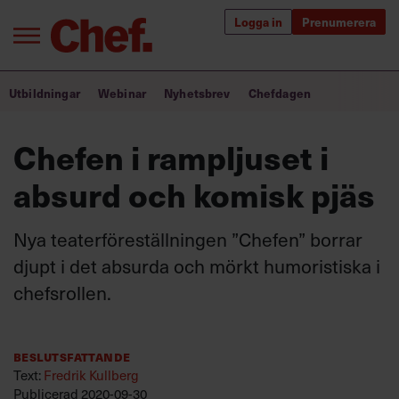
Logga in
Prenumerera
Bra ledare förändrar världen
Utbildningar
Webinar
Nyhetsbrev
Chefdagen
Innehåll från Chef
Chefen i rampljuset i
Utbildning för ledare
absurd och komisk pjäs
Chefakademin+
Nya teaterföreställningen ”Chefen” borrar
Populära utbildningar
djupt i det absurda och mörkt humoristiska i
chefsrollen.
Annonsera
Om oss
Beslutsfattande
Kontakta oss
Text:
Fredrik Kullberg
Kundservice
Publicerad
2020-09-30