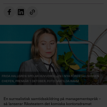
Villkor och policy för
personuppgiftsbehandling
Sök
efter:
Logga in
Frida Hallgren spelar huvudrollen i nya föreställningen
Chefen, premiär 1 oktober. Foto: Matilda Rahm
Prenumerera
En surrealistisk samtidsskildring på managementspråk –
så lanserar Riksteatern det komiska kontorsdramat