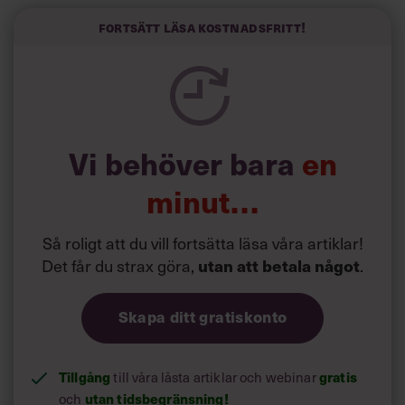
vara så uppslukad av jobbet att du nästan glömmer bort
att du jobbar. Problemet är bara att den inställningen gör
Fortsätt läsa kostnadsfritt!
dig både stressad och utmattad. Till slut så pass att du
inte lyckas koncentrera dig på någonting alls när du
springer på alla bollar och försöker sätta dig in i precis
allt.
Vi behöver bara
en
minut…
Så roligt att du vill fortsätta läsa våra artiklar!
Det får du strax göra,
.
utan att betala något
Skapa ditt gratiskonto
Tillgång
till våra låsta artiklar och webinar
gratis
och
utan tidsbegränsning!