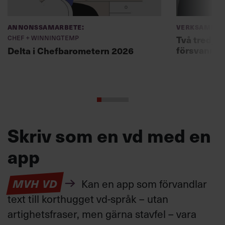
Annonssamarbete:
Verksamhet
Chef + Winningtemp
Två tredjed
försvann –
Delta i Chefbarometern 2026
Skriv som en vd med en
app
MVH VD
Kan en app som förvandlar
text till korthugget vd-språk – utan
artighetsfraser, men gärna stavfel – vara