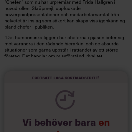
”Chefen” som nu har urpremiär med Frida Hallgren i
huvudrollen. Skräpmejl, uppfuckade
powerpointpresentationer och medarbetarsamtal från
helvetet är inslag som säkert kan skapa viss igenkänning
bland chefer i publiken.
”Det humoristiska ligger i hur cheferna i pjäsen beter sig
mot varandra i den rådande hierarkin, och de absurda
situationer som gärna uppstår i rattandet av ett större
företag. Det handlar om missförstånd, rivalitet,
tilltrasslade relationer och friktion av olika slag”, säger
pjäsförfattaren och regissören Malin Axelsson.
Fortsätt läsa kostnadsfritt!
Är det en absurd värld, chefsvärlden?
”Ja, där finns helt klart absurda inslag, precis som i livet i
övrigt. Jag har lyft fram det absurda för att skildra vad
makt gör med människor, ett urgammalt tema på
teaterscenen.”
För Malin Axelsson utgör managementkulturens
Vi behöver bara
en
gravallvar en tacksam måltavla för humor – till slut går
det bara att skratta åt det väldiga utbud av tvärsäkra