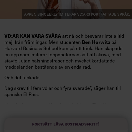
Appen Sinceerly imiterar vd:ars kortfattade språk.
att nå och besvarar inte alltid
VD:AR KAN VARA SVÅRA
mejl från främlingar. Men studenten
på
Ben Horwitz
Harvard Business School kom på ett trick: Han skapade
en app som imiterar toppchefernas sätt att skriva, med
stavfel, utan hälsningsfraser och mycket kortfattade
meddelanden bestående av en enda rad.
Och det funkade:
”Jag skrev till fem vd:ar och fyra svarade”, säger han till
spanska El País.
Horwitz har nu utvecklat sitt trick till en affärsidé: appen
Sinceerly som konverterar formellt och minutiöst
välskrivna texter – likt de som skapas av AI – till den
kortfattat slarviga vd-stilen.
Fortsätt läsa kostnadsfritt!