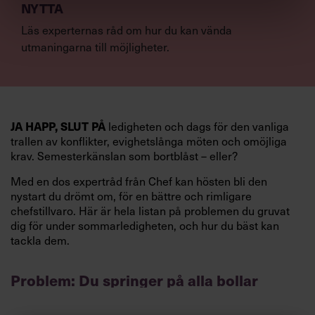
NYTTA
Läs experternas råd om hur du kan vända
utmaningarna till möjligheter.
ledigheten och dags för den vanliga
JA HAPP, SLUT PÅ
trallen av konflikter, evighetslånga möten och omöjliga
krav. Semesterkänslan som bortblåst – eller?
Med en dos expertråd från Chef kan hösten bli den
nystart du drömt om, för en bättre och rimligare
chefstillvaro. Här är hela listan på problemen du gruvat
dig för under sommarledigheten, och hur du bäst kan
tackla dem.
Problem: Du springer på alla bollar
Visst är det härligt med engagemang, och du gillar ju att