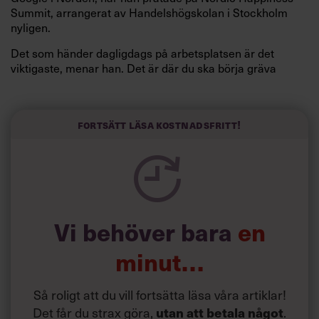
Summit, arrangerat av Handelshögskolan i Stockholm
nyligen.
Det som händer dagligdags på arbetsplatsen är det
viktigaste, menar han. Det är där du ska börja gräva
redan i dag.
Här är Björn Lundins tre enkla åtgärder som tagit skruv
och höjt arbetsglädjen på Google:
Fortsätt läsa kostnadsfritt!
Vi behöver bara
en
minut…
Så roligt att du vill fortsätta läsa våra artiklar!
Det får du strax göra,
utan att betala något
.