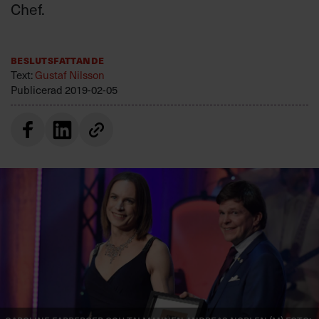
Chef.
Villkor och policy för
personuppgiftsbehandling
Beslutsfattande
Sök
Text:
Gustaf Nilsson
efter:
Publicerad
2019-02-05
Logga in
Prenumerera