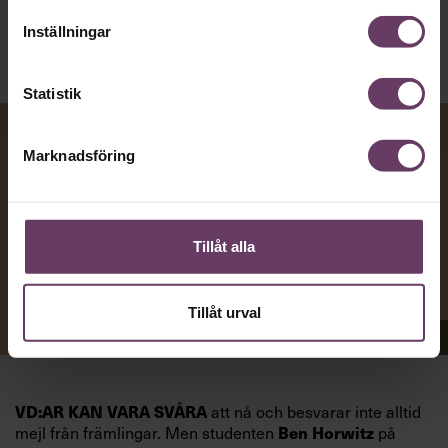
Inställningar
Statistik
Marknadsföring
Tillåt alla
Tillåt urval
Appen Sinceerly imiterar vd:ars kortfattade språk.
VD:AR KAN VARA SVÅRA
att nå och besvarar inte alltid
Ben Horwitz
mejl från främlingar. Men studenten
på