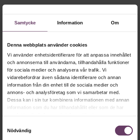
Samtycke
Information
Om
Skriv som en vd med en
app
Denna webbplats använder cookies
Vi använder enhetsidentifierare för att anpassa innehållet
och annonserna till användarna, tillhandahålla funktioner
MVH VD
Kan en app som förvandlar
för sociala medier och analysera vår trafik. Vi
text till korthugget vd-språk – utan
vidarebefordrar även sådana identifierare och annan
artighetsfraser, men gärna stavfel – vara
information från din enhet till de sociala medier och
vägen för den som vill nå fram till
annons- och analysföretag som vi samarbetar med.
Dessa kan i sin tur kombinera informationen med annan
toppcheferna?
information som du har tillhandahållit eller som de har
samlat in när du har använt deras tjänster.
Kommunikation
Samtyckesval
Nödvändig
Text:
Fredrik Kullberg
Publicerad
2026-08-07