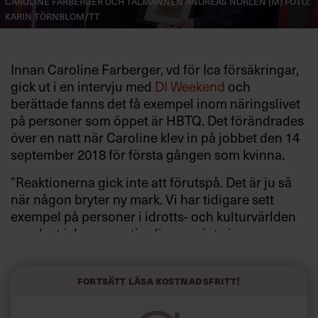
Caroline Farberger och talmannen Andreas Norlen (M) FOTO:
Karin Törnblom/TT
Innan Caroline Farberger, vd för Ica försäkringar,
gick ut i en intervju med
DI Weekend
och
berättade fanns det få exempel inom näringslivet
på personer som öppet är HBTQ. Det förändrades
över en natt när Caroline klev in på jobbet den 14
september 2018 för första gången som kvinna.
”Reaktionerna gick inte att förutspå. Det är ju så
när någon bryter ny mark. Vi har tidigare sett
exempel på personer i idrotts- och kulturvärlden
som levt icke-normativa liv, men inte inom
näringslivet”, säger Caroline Farberger till Chef.
Vilka reaktioner fick du från omvärlden?
Fortsätt läsa kostnadsfritt!
”Det har varit allt igenom positiva reaktioner. Jag