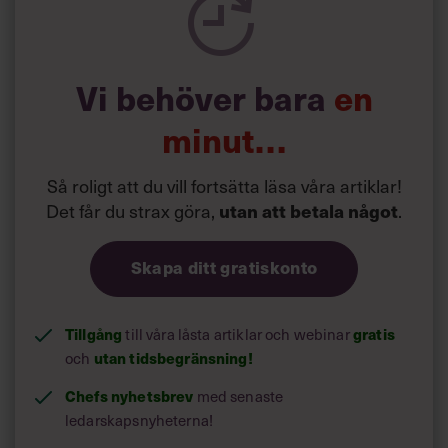
har fått ett fantastiskt stöd från arbetsgivare,
chefer och medarbetare. Och efter ett tag blev det
normal vardag: Jag är Caroline och det kändes
som få tänkte på det”.
Vi behöver bara
en
Under måndagskvällen
hölls QX-galan för den
minut…
21:a gången
i ordningen och då fick Caroline ta
emot pris som ”Årets HBTQ”. Ett pris hon mottar
Så roligt att du vill fortsätta läsa våra artiklar!
med stor glädje.
Det får du strax göra,
utan att betala något
.
Skapa ditt gratiskonto
Tillgång
gratis
till våra låsta artiklar och webinar
utan tidsbegränsning!
och
Chefs nyhetsbrev
med senaste
ledarskapsnyheterna!