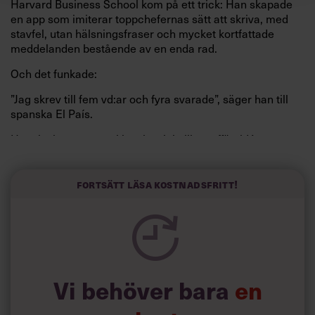
Harvard Business School kom på ett trick: Han skapade
en app som imiterar toppchefernas sätt att skriva, med
stavfel, utan hälsningsfraser och mycket kortfattade
meddelanden bestående av en enda rad.
Och det funkade:
”Jag skrev till fem vd:ar och fyra svarade”, säger han till
spanska El País.
Horwitz har nu utvecklat sitt trick till en affärsidé: appen
Sinceerly som konverterar formellt och minutiöst
välskrivna texter – likt de som skapas av AI – till den
kortfattat slarviga vd-stilen.
Fortsätt läsa kostnadsfritt!
Vi behöver bara
en