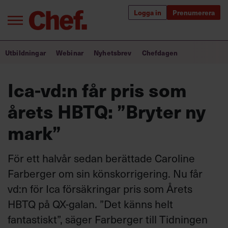
Logga in
Prenumerera
Bra ledare förändrar världen
Utbildningar
Webinar
Nyhetsbrev
Chefdagen
Innehåll från Chef
Ica-vd:n får pris som
Utbildning för ledare
årets HBTQ: ”Bryter ny
Chefakademin+
mark”
Populära utbildningar
För ett halvår sedan berättade Caroline
Farberger om sin könskorrigering. Nu får
vd:n för Ica försäkringar pris som Årets
Annonsera
Om oss
HBTQ på QX-galan. ”Det känns helt
Kontakta oss
fantastiskt”, säger Farberger till Tidningen
Kundservice