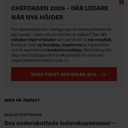
CHEFDAGEN 2026 – DÄR LEDARE
NÅR NYA HÖJDER
Hur säkerställer din chefsgrupp att verksamheten rör
21
sig framåt – även när omvärlden är osäker? Den
oktober
röjer vi hinder
når resultat.
och ser till att ni
ny kunskap,
inspireras
Rusta er med
av toppchefer
konkreta verktyg
och få experternas
.
Skräddarsy din
dag med fördjupande kunskapsspår för dina och
organisationens behov just nu.
BOKA TIDIGT OCH SPARA 30 %
Mer på ämnet
Beslutsfattande
Sex underskattade ledarskapsmissar –