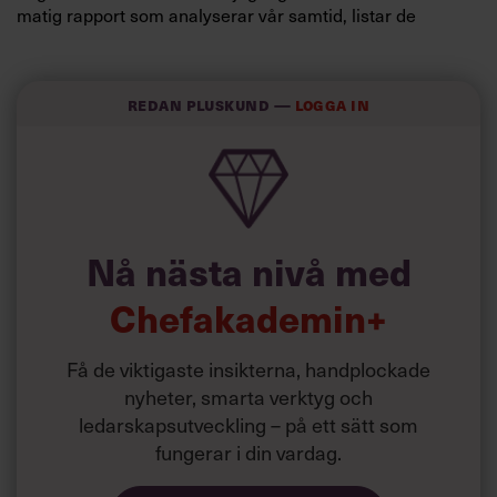
matig rapport som analyserar vår samtid, listar de
viktigaste ledarskapstrenderna de senaste två åren – och
avslöjar vilka
trender
och egenskaper som kommer att
vara direkt avgörande för chefer och ledare framåt.
Redan PLUSkund —
Logga in
Hörde jag någon säga
”wow, vilken nyttig läsning som
”?
rustar mitt team/ledningsgrupp/styrelse inför nästa år
Ja, vad kul! Precis så är det.
Nå nästa nivå med
Chefakademin+
Få de viktigaste insikterna, handplockade
nyheter, smarta verktyg och
ledarskapsutveckling – på ett sätt som
fungerar i din vardag.