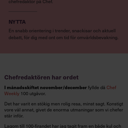
chefredaktör på Chef.
NYTTA
En snabb orientering i trender, snackisar och aktuell
debatt, för dig med ont om tid för omvärldsbevakning.
Chefredaktören har ordet
fyllde då
Chef
I månadsskiftet november/december
Weekly
100 utgåvor.
Det har varit en stökig men rolig resa, minst sagt. Konstigt
vore väl annat, givet de enorma utmaningar som vi chefer
står inför.
Lagom till 100-firandet har jag tagit fram en både kul och