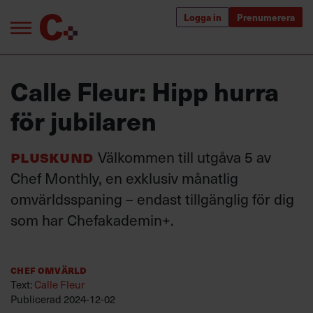
Logga in
Prenumerera
Bra ledare förändrar världen
Calle Fleur: Hipp hurra
Innehåll från Chef
för jubilaren
Utbildning för ledare
Pluskund
Välkommen till utgåva 5 av
Chefakademin+
Chef Monthly, en exklusiv månatlig
Populära utbildningar
omvärldsspaning – endast tillgänglig för dig
som har Chefakademin+.
Annonsera
Chef Omvärld
Om oss
Text:
Calle Fleur
Kontakta oss
Publicerad
2024-12-02
Kundservice