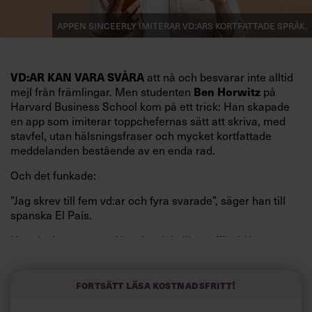
Appen Sinceerly imiterar vd:ars kortfattade språk.
att nå och besvarar inte alltid
VD:AR KAN VARA SVÅRA
mejl från främlingar. Men studenten
på
Ben Horwitz
Harvard Business School kom på ett trick: Han skapade
en app som imiterar toppchefernas sätt att skriva, med
stavfel, utan hälsningsfraser och mycket kortfattade
meddelanden bestående av en enda rad.
Och det funkade:
”Jag skrev till fem vd:ar och fyra svarade”, säger han till
spanska El País.
Horwitz har nu utvecklat sitt trick till en affärsidé: appen
Sinceerly som konverterar formellt och minutiöst
välskrivna texter – likt de som skapas av AI – till den
kortfattat slarviga vd-stilen.
Fortsätt läsa kostnadsfritt!