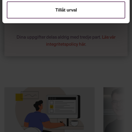
Chefs nyhetsbrev
med senaste
Tillåt urval
ledarskapsnyheterna!
Dina uppgifter delas aldrig med tredje part.
Läs vår
integritetspolicy här
.