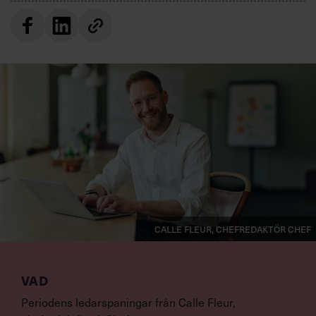
Villkor och policy för
personuppgiftsbehandling
Sök
efter:
Logga in
Calle Fleur, chefredaktör Chef
Prenumerera
VAD
Periodens ledarspaningar från Calle Fleur,