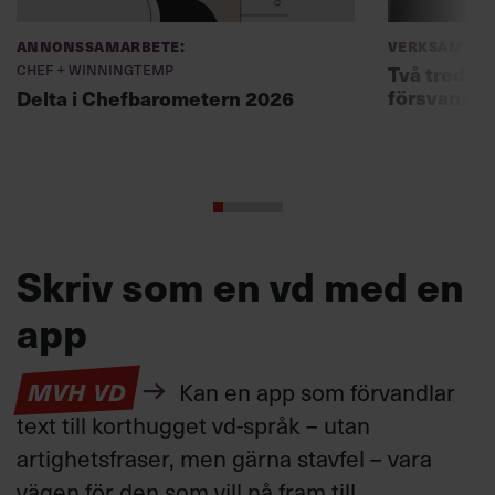
Annonssamarbete:
Verksamhet
Chef + Winningtemp
Två tredjed
försvann –
Delta i Chefbarometern 2026
Skriv som en vd med en
app
MVH VD
Kan en app som förvandlar
text till korthugget vd-språk – utan
artighetsfraser, men gärna stavfel – vara
vägen för den som vill nå fram till