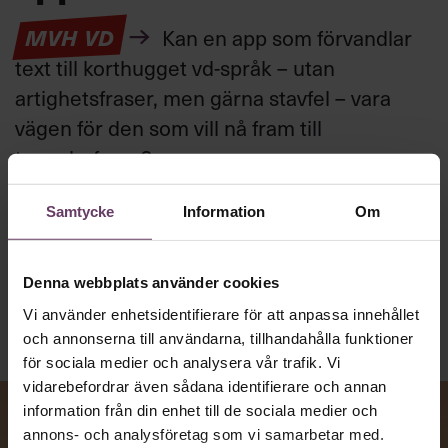
MVH VD
Kan en app som förvandlar
text till korthugget vd-språk – utan
artighetsfraser, men gärna stavfel – vara
vägen för den som vill nå fram till
toppcheferna?
Samtycke
Information
Om
Kommunikation
Text:
Fredrik Kullberg
Publicerad
2026-08-07
Denna webbplats använder cookies
Vi använder enhetsidentifierare för att anpassa innehållet
och annonserna till användarna, tillhandahålla funktioner
för sociala medier och analysera vår trafik. Vi
vidarebefordrar även sådana identifierare och annan
information från din enhet till de sociala medier och
annons- och analysföretag som vi samarbetar med.