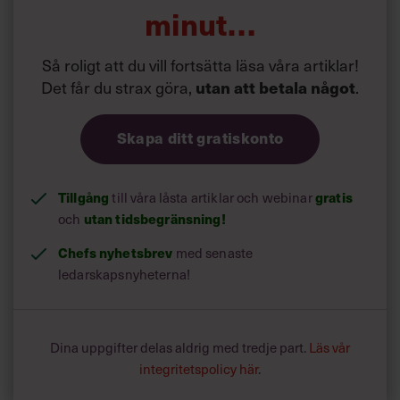
3. Alternative – alternativ.
minut…
4. Consequences – konsekvenser.
5. Trade offs – avvägningar.
Så roligt att du vill fortsätta läsa våra artiklar!
6. Uncertainty – osäkerhet.
Det får du strax göra,
.
utan att betala något
7. Risk tolerance – riskkänslighet.
8. Linked decisions – sammanlänkade beslut.
Skapa ditt gratiskonto
Skälet till att vi återger just PrOACT som arbetsmetod, är
att vi funnit den
mer användbar och fullständig än andra metoder inom
Tillgång
till våra låsta artiklar och webinar
gratis
beslutsteorin. PrOACT
och
utan tidsbegränsning!
söker dela upp och förtydliga komplexa
beslutssituationer. För mycket komplexa
Chefs nyhetsbrev
med senaste
beslut kan det vara nödvändigt med en noggrann
ledarskapsnyheterna!
genomgång av alla åtta steg i
processen. Ofta räcker det dock med att välja ut ett antal
element som är särskilt
intressanta för den aktuella situationen och arbeta vidare
Dina uppgifter delas aldrig med tredje part.
Läs vår
med dem.
integritetspolicy här
.