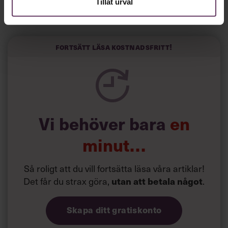
Tillåt urval
Horwitz har nu utvecklat sitt trick till en affärsidé: appen
Sinceerly som konverterar formellt och minutiöst
välskrivna texter – likt de som skapas av AI – till den
kortfattat slarviga vd-stilen.
Fortsätt läsa kostnadsfritt!
Vi behöver bara
en
minut…
Så roligt att du vill fortsätta läsa våra artiklar!
Det får du strax göra,
.
utan att betala något
Skapa ditt gratiskonto