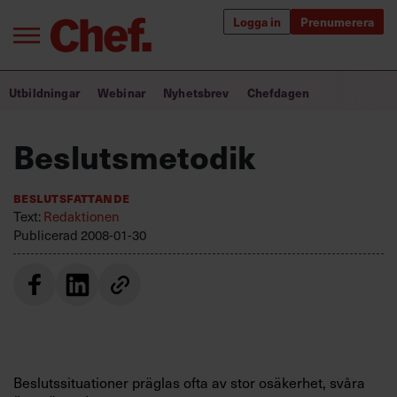
Logga in
Prenumerera
Bra ledare förändrar världen
Utbildningar
Webinar
Nyhetsbrev
Chefdagen
Innehåll från Chef
Beslutsmetodik
Utbildning för ledare
Beslutsfattande
Chefakademin+
Text:
Redaktionen
Publicerad
2008-01-30
Populära utbildningar
Annonsera
Om oss
Kontakta oss
Beslutssituationer präglas ofta av stor osäkerhet, svåra
Kundservice