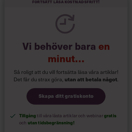
och höjt arbetsglädjen på Google:
Fortsätt läsa kostnadsfritt!
Vi behöver bara
en
minut…
Så roligt att du vill fortsätta läsa våra artiklar!
Det får du strax göra,
.
utan att betala något
Skapa ditt gratiskonto
Tillgång
till våra låsta artiklar och webinar
gratis
och
utan tidsbegränsning!