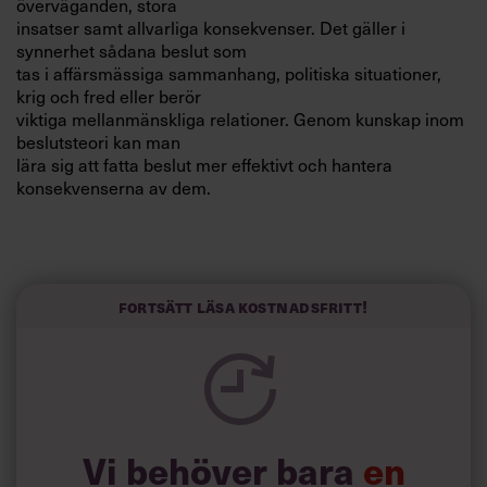
överväganden, stora
Villkor och policy för
insatser samt allvarliga konsekvenser. Det gäller i
personuppgiftsbehandling
synnerhet sådana beslut som
tas i affärsmässiga sammanhang, politiska situationer,
krig och fred eller berör
Sök
viktiga mellanmänskliga relationer. Genom kunskap inom
efter:
beslutsteori kan man
lära sig att fatta beslut mer effektivt och hantera
konsekvenserna av dem.
PrOACT
John S Hammond, Ralph L Keeney och Howard Raiffa
beskriver i boken Smart
Fortsätt läsa kostnadsfritt!
Choices en metodik som benämns PrOACT, en akronym
Logga in
härledd från det första
fem elementen i beslutsprocessen. Elementen återges i
Prenumerera
tablån nedan på engelska
– för att tydliggöra akronymen – och svenska:
1. Problem – problem.
Vi behöver bara
en
2. Objectives – mål.