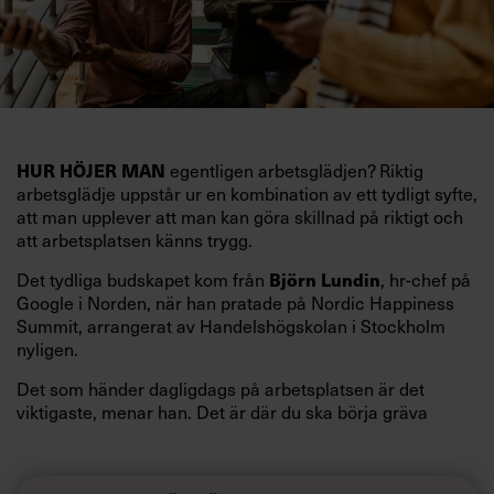
egentligen arbetsglädjen? Riktig
HUR HÖJER MAN
arbetsglädje uppstår ur en kombination av ett tydligt syfte,
att man upplever att man kan göra skillnad på riktigt och
att arbetsplatsen känns trygg.
Det tydliga budskapet kom från
, hr-chef på
Björn Lundin
Google i Norden, när han pratade på Nordic Happiness
Summit, arrangerat av Handelshögskolan i Stockholm
nyligen.
Det som händer dagligdags på arbetsplatsen är det
viktigaste, menar han. Det är där du ska börja gräva
redan i dag.
Här är Björn Lundins tre enkla åtgärder som tagit skruv