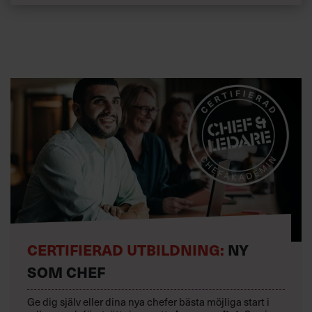
Är problemet rätt formulerat? Att arbeta med rätt
problemformulering är
avgörande för beslutet. Komplexa problem behöver
formuleras på ett precist och
tydligt sätt. ”Som man frågar får man svar.”
Är det klart vilka mål som ska uppnås? För att kunna fatta
bra beslut är det
viktigt att ha en tydlig bild av vad som ska uppnås.
CERTIFIERAD UTBILDNING:
NY
SOM CHEF
Ge dig själv eller dina nya chefer bästa möjliga start i