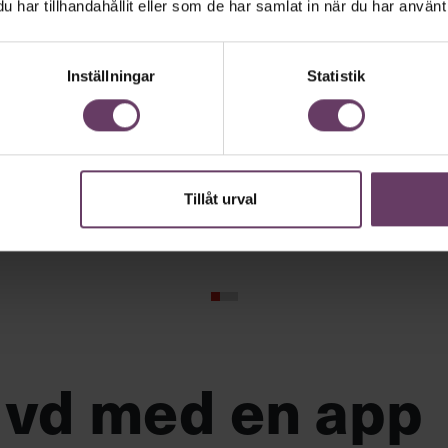
har tillhandahållit eller som de har samlat in när du har använt 
Inställningar
Statistik
UGL –
UTVECKLI
r
AV GRUPP OCH
leur: 4 tips för att
LEDARE
systemet
Tillåt urval
LÄS MER OCH BOKA
 vd med en app