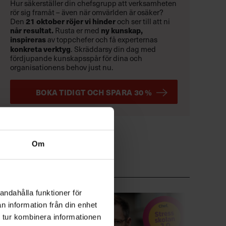
Hur säkerställer din chefsgrupp att verksamheten
rör sig framåt – även när omvärlden är osäker?
Den
21 oktober
röjer vi hinder
och ser till att ni
når resultat.
Rusta er med
ny kunskap,
inspireras
av toppchefer och få experternas
konkreta verktyg
.
Skräddarsy din dag med
fördjupande kunskapsspår för dina och
organisationens behov just nu.
BOKA TIDIGT OCH SPARA 30 %
Om
andahålla funktioner för
n information från din enhet
 tur kombinera informationen