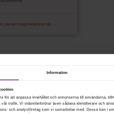
psnyheterna!
te något man bara ska ta till i
a kunder, kommer du att få tidiga
rt företag. Jag försöker läsa så många
 vi kan förbättra i företaget.
rt.
Läs vår integritetspolicy här
.
Information
cookies
e för att anpassa innehållet och annonserna till användarna, tillh
vår trafik. Vi vidarebefordrar även sådana identifierare och anna
nnons- och analysföretag som vi samarbetar med. Dessa kan i sin