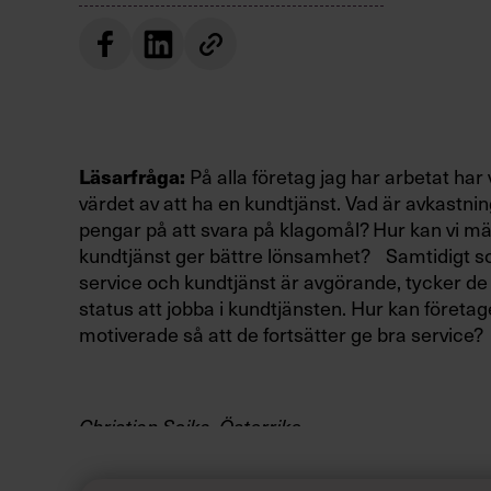
På alla företag jag har arbetat har v
Läsarfråga:
värdet av att ha en kundtjänst. Vad är avkastni
pengar på att svara på klagomål? Hur kan vi mät
kundtjänst ger bättre lönsamhet? Samtidigt so
service och kundtjänst är avgörande, tycker de a
status att jobba i kundtjänsten. Hur kan företag
motiverade så att de fortsätter ge bra service
Christian Sojka, Österrike