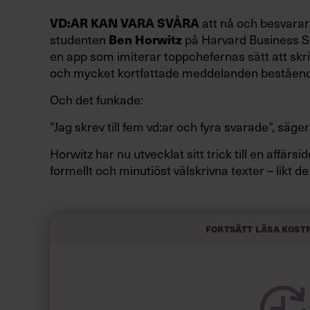
att nå och besvarar 
VD:AR KAN VARA SVÅRA
studenten
på Harvard Business Sc
Ben Horwitz
en app som imiterar toppchefernas sätt att skri
och mycket kortfattade meddelanden beståend
Och det funkade:
”Jag skrev till fem vd:ar och fyra svarade”, säger
Horwitz har nu utvecklat sitt trick till en affär
formellt och minutiöst välskrivna texter – likt de
slarviga vd-stilen.
Fortsätt läsa kost