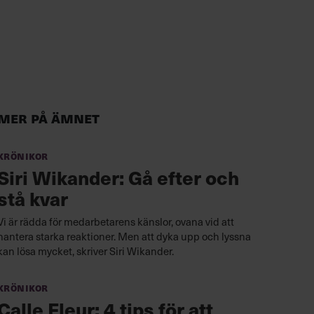
Mer på ämnet
Krönikor
Siri Wikander: Gå efter och
stå kvar
Vi är rädda för medarbetarens känslor, ovana vid att
hantera starka reaktioner. Men att dyka upp och lyssna
kan lösa mycket, skriver Siri Wikander.
Krönikor
Calle Fleur: 4 tips för att