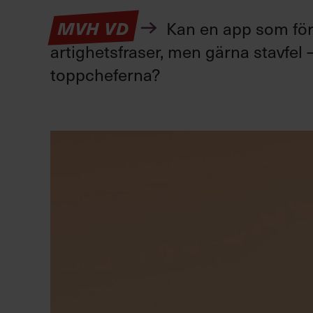
Kan en app som förv
MVH VD
artighetsfraser, men gärna stavfel –
toppcheferna?