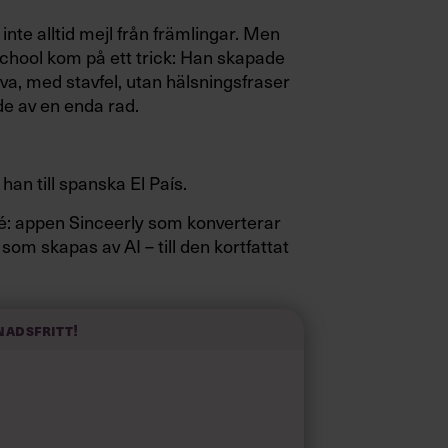
inte alltid mejl från främlingar. Men
hool kom på ett trick: Han skapade
va, med stavfel, utan hälsningsfraser
e av en enda rad.
 han till spanska El País.
sidé: appen Sinceerly som konverterar
 som skapas av AI – till den kortfattat
nadsfritt!