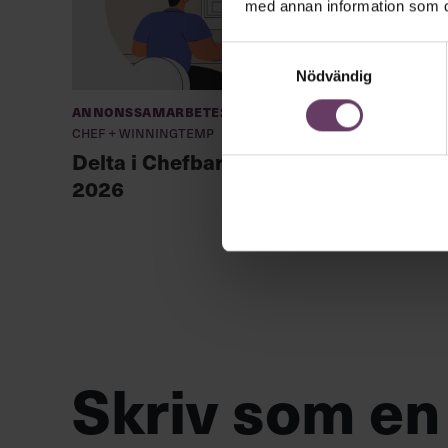
med annan information som du 
Samtyckesval
Nödvändig
Annonssamarbete:
Kröniko
Chef + Winningtemp
Calle F
Delta i Chefbarometern
hacka 
2026
Skriv som en