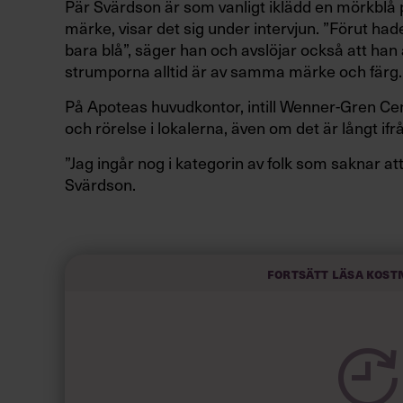
Pär Svärdson är som vanligt iklädd en mörkblå p
märke, visar det sig under intervjun. ”Förut ha
bara blå”, säger han och avslöjar också att han 
strumporna alltid är av samma märke och färg.
På Apoteas huvudkontor, intill Wenner-Gren Cente
och rörelse i lokalerna, även om det är långt ifrå
”Jag ingår nog i kategorin av folk som saknar att
Svärdson.
”Hemarbete kan vara bra. Men inte om man ska 
där det är vi mot världen… Hemarbete blir någon 
”Jag tror att man kommer ha ett stort behov av s
Fortsätt läsa kost
sakna AW-konceptet, där man sitter och pratar 