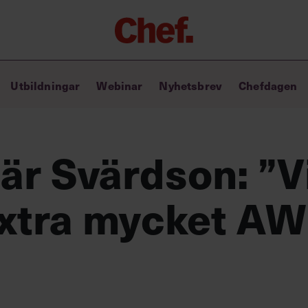
Chefakademin+
Utbildningar
Webinar
Nyhetsbrev
Chefdagen
Lyft ditt ledarskap med C+
Masterclass
Verktyg i vardagen
Ledarskapsbiblioteket
är Svärdson: ”V
Ledarskapstest
Chef GPT – din chefsassistent i
extra mycket AW
fickan