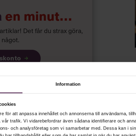
a
en minut…
 artiklar! Det får du strax göra,
a något
.
iskonto
ar
gratis
och
utan tidsbegränsning!
Information
psnyheterna!
cookies
e för att anpassa innehållet och annonserna till användarna, tillh
rt.
Läs vår integritetspolicy här
.
vår trafik. Vi vidarebefordrar även sådana identifierare och anna
nnons- och analysföretag som vi samarbetar med. Dessa kan i sin
har tillhandahållit eller som de har samlat in när du har använt 