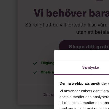
Vi behöver bar
Så roligt att du vill fortsätta läsa våra
utan att betal
Skapa ditt grat
Tillgång
till våra låsta artiklar och webin
Samtycke
Chefs nyhetsbrev
med senaste ledarska
Denna webbplats använder 
Vi använder enhetsidentifierar
Dina uppgifter delas aldrig med tredje pa
sociala medier och analysera 
till de sociala medier och a
med annan information som du 