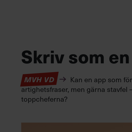
Skriv som en
Kan en app som förv
MVH VD
artighetsfraser, men gärna stavfel –
toppcheferna?