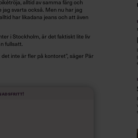
ikétröja, alltid av samma färg och
de jag svarta också. Men nu har jag
alltid har likadana jeans och att även
r i Stockholm, är det faktiskt lite liv
n fullsatt.
 det inte är fler på kontoret”, säger Pär
bygga en grupp, ett företag, något
form av öar, där alla är frilansare.”
ociala kontakter i företag. Jag kan
nadsfritt!
efter jobbet.”