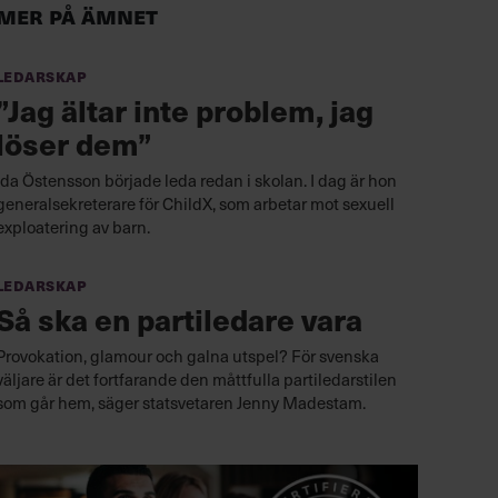
Mer på ämnet
Ledarskap
”Jag ältar inte problem, jag
löser dem”
Ida Östensson började leda redan i skolan. I dag är hon
generalsekreterare för ChildX, som arbetar mot sexuell
exploatering av barn.
Ledarskap
Så ska en partiledare vara
Provokation, glamour och galna utspel? För svenska
väljare är det fortfarande den måttfulla partiledarstilen
som går hem, säger statsvetaren Jenny Madestam.