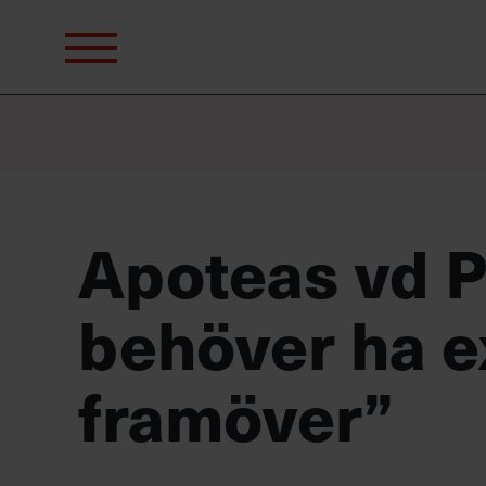
Sök
efter:
Apoteas vd P
behöver ha 
framöver”