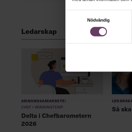
Samtyckesval
Nödvändig
Ledarskap
Annonssamarbete:
Ledarsk
Chef + Winningtemp
Så ska
Delta i Chefbarometern
2026