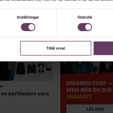
Inställningar
Statistik
Tillåt urval
ERFAREN CHEF —
ap
MEN RÖR DU DIG
 en partiledare vara
FRAMÅT?
LÄS MER