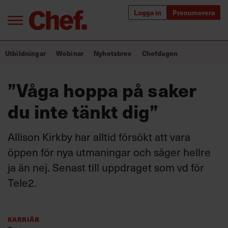
Logga in
Prenumerera
Bra ledare förändrar världen
Utbildningar
Webinar
Nyhetsbrev
Chefdagen
Innehåll från Chef
”Våga hoppa på saker
Utbildning för ledare
du inte tänkt dig”
Chefakademin+
Allison Kirkby har alltid försökt att vara
Populära utbildningar
öppen för nya utmaningar och säger hellre
ja än nej. Senast till uppdraget som vd för
Tele2.
Annonsera
Om oss
Kontakta oss
Karriär
Kundservice