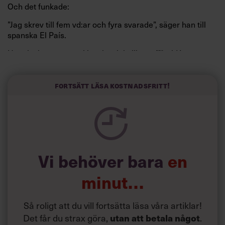
Och det funkade:
”Jag skrev till fem vd:ar och fyra svarade”, säger han till
spanska El País.
Horwitz har nu utvecklat sitt trick till en affärsidé: appen
Sinceerly som konverterar formellt och minutiöst
välskrivna texter – likt de som skapas av AI – till den
kortfattat slarviga vd-stilen.
Fortsätt läsa kostnadsfritt!
Vi behöver bara
en
minut…
Så roligt att du vill fortsätta läsa våra artiklar!
Det får du strax göra,
.
utan att betala något