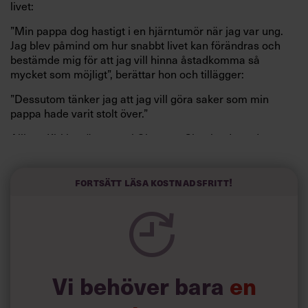
livet:
”Min pappa dog hastigt i en hjärntumör när jag var ung.
Jag blev påmind om hur snabbt livet kan förändras och
bestämde mig för att jag vill hinna åstadkomma så
mycket som möjligt”, berättar hon och tillägger:
”Dessutom tänker jag att jag vill göra saker som min
pappa hade varit stolt över.”
Allison Kirkby växte upp i Glasgow, Skottland, med
föräldrar som båda arbetade på fabrik.
Hennes gudmor var ballerina och läkare och återvände
Fortsätt läsa kostnadsfritt!
från långresor med spännande berättelser. Hos Allison
tände det en dröm om att arbeta internationellt och få
chansen att uppleva en annan värld.
Vi behöver bara
en