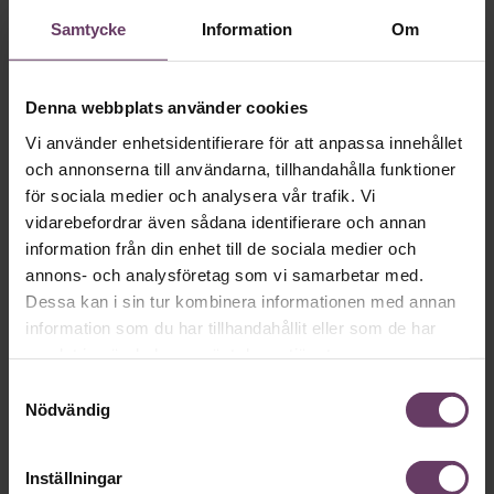
Skriv som en vd med en
Samtycke
Information
Om
app
Denna webbplats använder cookies
MVH VD
Kan en app som förvandlar
Vi använder enhetsidentifierare för att anpassa innehållet
text till korthugget vd-språk – utan
och annonserna till användarna, tillhandahålla funktioner
artighetsfraser, men gärna stavfel – vara
för sociala medier och analysera vår trafik. Vi
vägen för den som vill nå fram till
vidarebefordrar även sådana identifierare och annan
information från din enhet till de sociala medier och
toppcheferna?
annons- och analysföretag som vi samarbetar med.
Dessa kan i sin tur kombinera informationen med annan
information som du har tillhandahållit eller som de har
Kommunikation
samlat in när du har använt deras tjänster.
Text:
Fredrik Kullberg
Publicerad
2026-08-07
Samtyckesval
Nödvändig
Inställningar