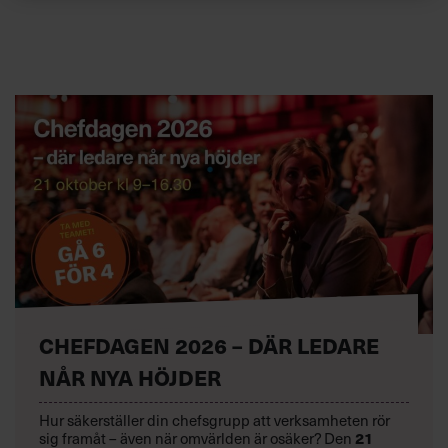
CHEFDAGEN 2026 – DÄR LEDARE
NÅR NYA HÖJDER
Hur säkerställer din chefsgrupp att verksamheten rör
sig framåt – även när omvärlden är osäker? Den
21