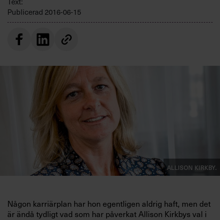
Text:
Villkor och policy för
Publicerad
2016-06-15
personuppgiftsbehandling
Sök
efter:
Logga in
Allison Kirkby.
Prenumerera
Någon karriärplan har hon egentligen aldrig haft, men det
är ändå tydligt vad som har påverkat Allison Kirkbys val i