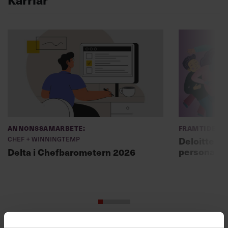
Annonssamarbete:
Framtidens 
Chef + Winningtemp
Deloitte: ”
personal m
Delta i Chefbarometern 2026