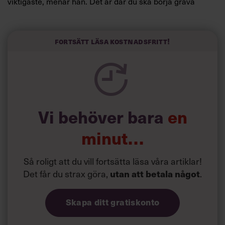
viktigaste, menar han. Det är där du ska börja gräva
redan i dag.
Här är Björn Lundins tre enkla åtgärder som tagit skruv
och höjt arbetsglädjen på Google:
Fortsätt läsa kostnadsfritt!
Vi behöver bara
en
minut…
Så roligt att du vill fortsätta läsa våra artiklar!
Det får du strax göra,
.
utan att betala något
Skapa ditt gratiskonto