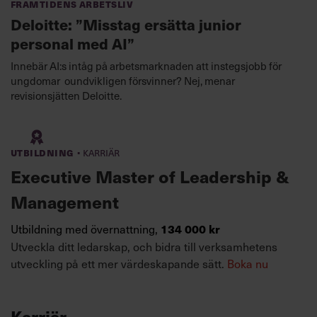
Framtidens arbetsliv
Deloitte: ”Misstag ersätta junior
personal med AI”
Innebär AI:s intåg på arbetsmarknaden att instegsjobb för
ungdomar oundvikligen försvinner? Nej, menar
revisionsjätten Deloitte.
·
Utbildning
Karriär
Executive Master of Leadership &
Management
Utbildning med övernattning,
134 000 kr
Utveckla ditt ledarskap, och bidra till verksamhetens
utveckling på ett mer värdeskapande sätt.
Boka nu
Karriär