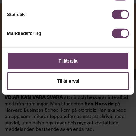
Statistik
Marknadsföring
Tillåt alla
Appen Sinceerly imiterar vd:ars kortfattade språk.
Tillåt urval
att nå och besvarar inte alltid
VD:AR KAN VARA SVÅRA
mejl från främlingar. Men studenten
på
Ben Horwitz
Harvard Business School kom på ett trick: Han skapade
en app som imiterar toppchefernas sätt att skriva, med
stavfel, utan hälsningsfraser och mycket kortfattade
meddelanden bestående av en enda rad.