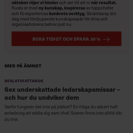
oktober
röjer vi hinder
och ser till att ni
når resultat.
Rusta er med
ny kunskap,
inspireras
av toppchefer
och få experternas
konkreta verktyg
.
Skräddarsy din
dag med fördjupande kunskapsspår för dina och
organisationens behov just nu.
BOKA TIDIGT OCH SPARA 30 %
Mer på ämnet
Beslutsfattande
Sex underskattade ledarskapsmissar –
och hur du undviker dem
Varför fungerar det inte på jobbet? En fråga du säkert haft
anledning att ställa dig som chef. Svaren finns inte alltid där
du tror.