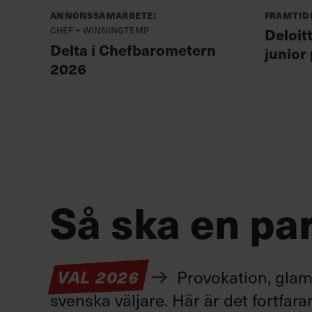
Annonssamarbete:
Framtid
Chef + Winningtemp
Deloit
Delta i Chefbarometern
junior
2026
Så ska en par
Provokation, glamo
VAL 2026
svenska väljare. Här är det fortfar