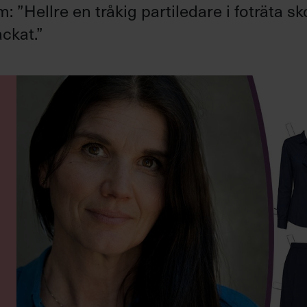
”Hellre en tråkig partiledare i foträta sk
ckat.”