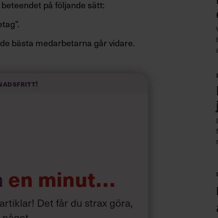
beteendet på följande sätt:
etag”.
att de bästa medarbetarna går vidare.
nadsfritt!
a
en minut…
 artiklar! Det får du strax göra,
a något
.