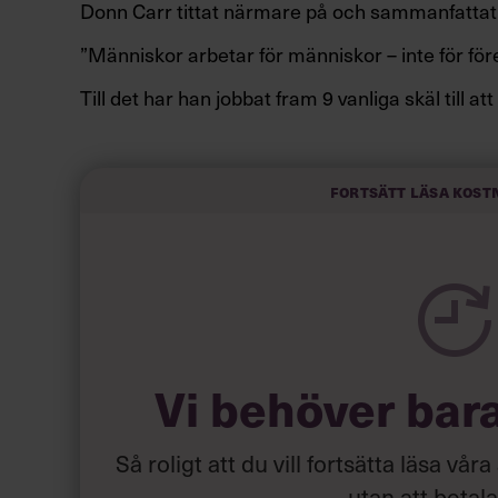
Donn Carr tittat närmare på och sammanfattat 
”Människor arbetar för människor – inte för för
Till det har han jobbat fram 9 vanliga skäl till 
Här är hans lista:
Fortsätt läsa kost
Vi behöver bar
Så roligt att du vill fortsätta läsa våra
utan att betal