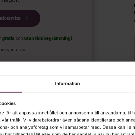
iskonto
ar
gratis
och
utan tidsbegränsning!
psnyheterna!
rt.
Läs vår integritetspolicy här
.
Information
cookies
e för att anpassa innehållet och annonserna till användarna, tillh
vår trafik. Vi vidarebefordrar även sådana identifierare och anna
nnons- och analysföretag som vi samarbetar med. Dessa kan i sin
har tillhandahållit eller som de har samlat in när du har använt 