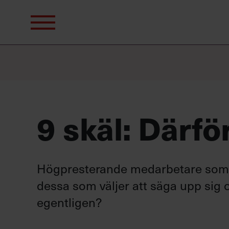
Sök
efter:
9 skäl: Därfö
Högpresterande medarbetare som är
dessa som väljer att säga upp sig
egentligen?