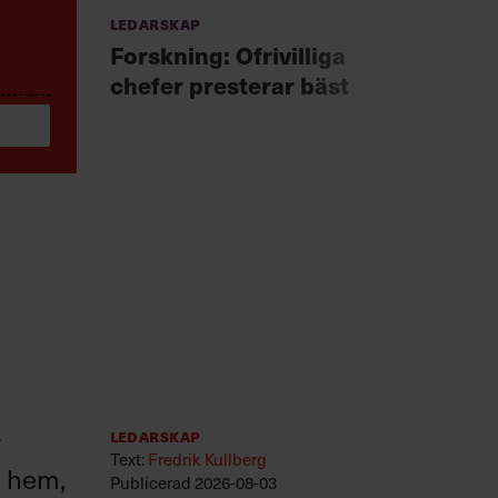
Ledarskap
Anno
Chef +
Forskning: Ofrivilliga
Fast
chefer presterar bäst
för 
r
Ledarskap
Text:
Fredrik Kullberg
r hem,
Publicerad
2026-08-03