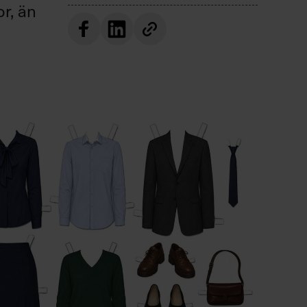
or, än