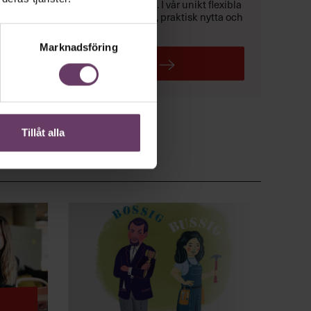
verksamhet –
med affärsfokus
. I vår unikt flexibla
Executive MBA
får du träning, praktisk nytta och
ett exklusivt chefsnätverk.
Marknadsföring
LÄS MER
Tillåt alla