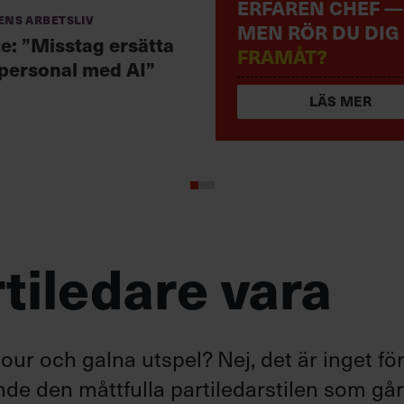
ERFAREN CHEF —
ens arbetsliv
MEN RÖR DU DIG
te: ”Misstag ersätta
FRAMÅT?
 personal med AI”
LÄS MER
tiledare vara
ur och galna utspel? Nej, det är inget fö
ande den måttfulla partiledarstilen som gå