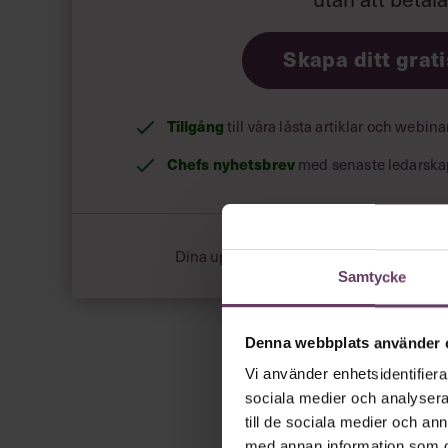
Skapa ditt grat
Tillgång
till våra låsta artiklar och webin
Chefs nyhetsbrev
med senaste ledarska
Dina uppgifter delas aldrig med tredje pa
Samtycke
Denna webbplats använder 
Vi använder enhetsidentifierar
sociala medier och analysera 
till de sociala medier och a
med annan information som du 