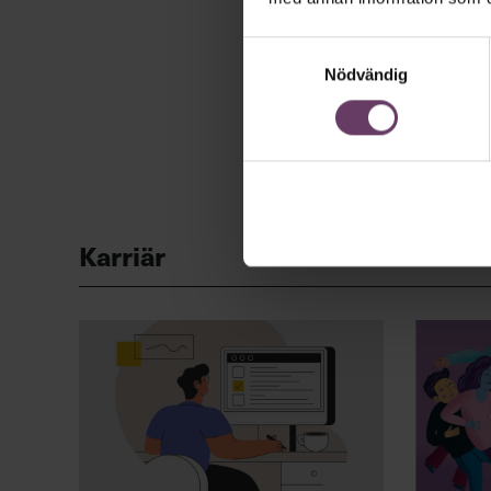
Samtyckesval
Nödvändig
Karriär