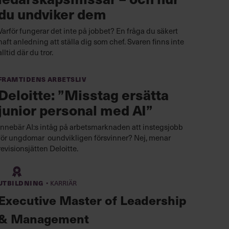
du undviker dem
Varför fungerar det inte på jobbet? En fråga du säkert
haft anledning att ställa dig som chef. Svaren finns inte
alltid där du tror.
Framtidens arbetsliv
Deloitte: ”Misstag ersätta
junior personal med AI”
Innebär AI:s intåg på arbetsmarknaden att instegsjobb
för ungdomar oundvikligen försvinner? Nej, menar
revisionsjätten Deloitte.
·
Utbildning
Karriär
Executive Master of Leadership
& Management