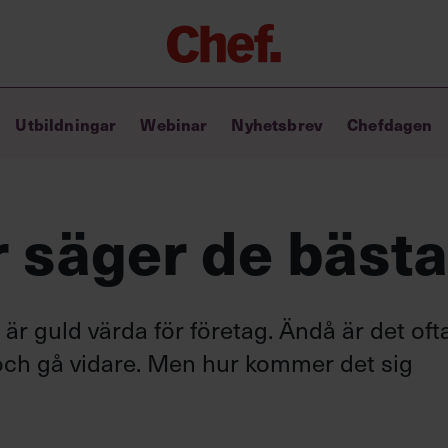
Chefakademin+
Utbildningar
Webinar
Nyhetsbrev
Chefdagen
Lyft ditt ledarskap med C+
Masterclass
Verktyg i vardagen
Ledarskapsbiblioteket
r säger de bästa
Ledarskapstest
Chef GPT – din chefsassistent i
fickan
 guld värda för företag. Ändå är det oft
 och gå vidare. Men hur kommer det sig