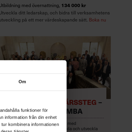
Utbildning med övernattning,
134 000 kr
Utveckla ditt ledarskap, och bidra till verksamhetens
utveckling på ett mer värdeskapande sätt.
Boka nu
Om
TA NÄSTA KARRIÄRSSTEG
–
MED EXECUTIVE MBA
andahålla funktioner för
n information från din enhet
Lyft lönsamheten och karriären med
 tur kombinera informationen
ett
helhetsperspektiv
på att leda och utveckla
deras tjänster.