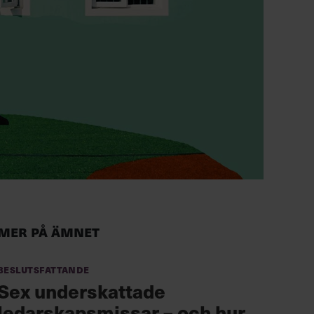
Mer på ämnet
Beslutsfattande
Sex underskattade
ledarskapsmissar – och hur