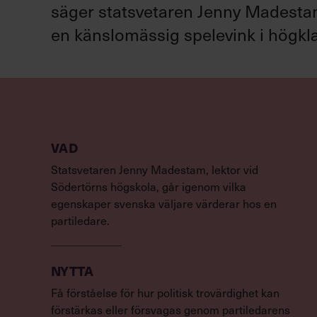
säger statsvetaren Jenny Madestam: 
en känslomässig spelevink i högkla
VAD
Statsvetaren Jenny Madestam, lektor vid
Södertörns högskola, går igenom vilka
egenskaper svenska väljare värderar hos en
partiledare.
NYTTA
Få förståelse för hur politisk trovärdighet kan
förstärkas eller försvagas genom partiledarens