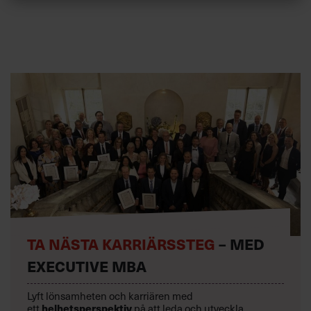
TA NÄSTA KARRIÄRSSTEG
– MED
EXECUTIVE MBA
Lyft lönsamheten och karriären med
helhetsperspektiv
ett
på att leda och utveckla