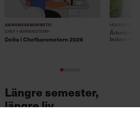
Annonssamarbete:
Ledarskap
Chef + Winningtemp
Ärkebiskopen
ledare att 
Delta i Chefbarometern 2026
Längre semester,
längre liv
Forskare vid Uppsala universitet visar att det
finns ett samband mellan semester och
livslängd.