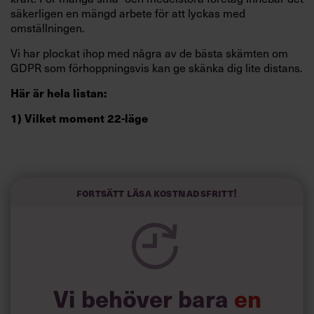
säkerligen en mängd arbete för att lyckas med
omställningen.
Vi har plockat ihop med några av de bästa skämten om
GDPR som förhoppningsvis kan ge skänka dig lite distans.
Här är hela listan:
1) Vilket moment 22-läge
– Do you know a good
#GDPR
consultant?
Fortsätt läsa kostnadsfritt!
– Yes.
– Can you give me his e-
mail address?
– No.
Vi behöver bara
en
— Dr Jon Chippindall (@DrChips_)
May 12,