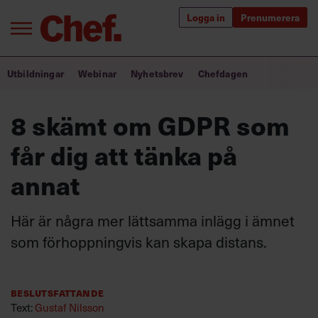
Logga in
Prenumerera
Bra ledare förändrar världen
Utbildningar
Webinar
Nyhetsbrev
Chefdagen
Innehåll från Chef
8 skämt om GDPR som
Utbildning för ledare
får dig att tänka på
Chefakademin+
annat
Populära utbildningar
Här är några mer lättsamma inlägg i ämnet
som förhoppningvis kan skapa distans.
Annonsera
Om oss
Beslutsfattande
Kontakta oss
Text:
Gustaf Nilsson
Kundservice