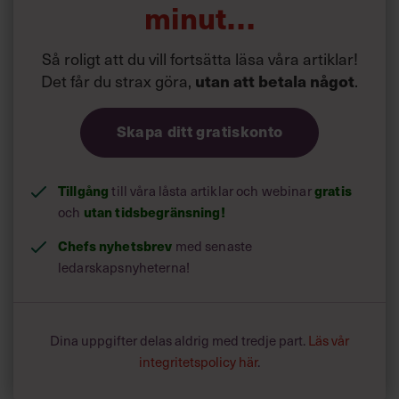
minut…
2018
Så roligt att du vill fortsätta läsa våra artiklar!
Det får du strax göra,
utan att betala något
.
Skapa ditt gratiskonto
Tillgång
gratis
till våra låsta artiklar och webinar
utan tidsbegränsning!
och
Chefs nyhetsbrev
med senaste
ledarskapsnyheterna!
Dina uppgifter delas aldrig med tredje part.
Läs vår
integritetspolicy här
.