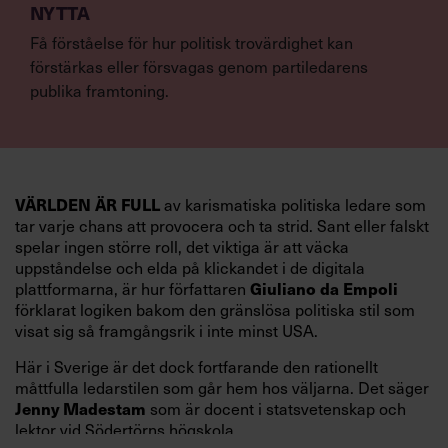
NYTTA
Få förståelse för hur politisk trovärdighet kan
förstärkas eller försvagas genom partiledarens
publika framtoning.
VÄRLDEN ÄR FULL
av karismatiska politiska ledare som
tar varje chans att provocera och ta strid. Sant eller falskt
spelar ingen större roll, det viktiga är att väcka
uppståndelse och elda på klickandet i de digitala
Giuliano da Empoli
plattformarna, är hur författaren
förklarat logiken bakom den gränslösa politiska stil som
visat sig så framgångsrik i inte minst USA.
Här i Sverige är det dock fortfarande den rationellt
måttfulla ledarstilen som går hem hos väljarna. Det säger
Jenny Madestam
som är docent i statsvetenskap och
lektor vid Södertörns högskola.