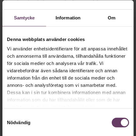
Två tredjedelar av chefens jobb
försvann – med AI-arbetsledning
Samtycke
Information
Om
Unit4:s teknikchef gav sex ingenjörsteam en AI som
mellanchef. Produktionstiden förkortades från sex månader
till fem arbetsdagar.
Denna webbplats använder cookies
Vi använder enhetsidentifierare för att anpassa innehållet
·
Utbildning
Beslutsfattande
och annonserna till användarna, tillhandahålla funktioner
för sociala medier och analysera vår trafik. Vi
Leda chefer och ledningsgrupp
vidarebefordrar även sådana identifierare och annan
53 450 kr
Utbildning med övernattning,
information från din enhet till de sociala medier och
Programmet för dig som har runt fem års chefserfarenhet
annons- och analysföretag som vi samarbetar med.
och verkar i ledningsgrupp.
Boka nu
Dessa kan i sin tur kombinera informationen med annan
information som du har tillhandahållit eller som de har
samlat in när du har använt deras tjänster.
Beslutsfattande
Samtyckesval
Nödvändig