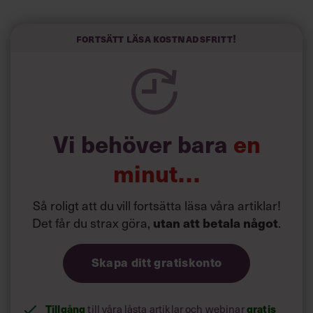
”Svenskarna tar politik på allvar och brukar uppskatta
politiker som har framtoningen av att vara kunniga,
Fortsätt läsa kostnadsfritt!
kompetenta och stå med båda fötterna på jorden. Hellre
en tråkig partiledare i foträta skor än en känslomässig
spelevink i högklackat, är hur jag brukar sammanfatta de
önskningar som svenskarna för fram i undersökningar.”
Läs mer:
Vi behöver bara
en
Siri Wikander: ”Led som i
början av pandemin”
minut…
Så roligt att du vill fortsätta läsa våra artiklar!
Det får du strax göra,
utan att betala något
.
Skapa ditt gratiskonto
Tillgång
gratis
till våra låsta artiklar och webinar