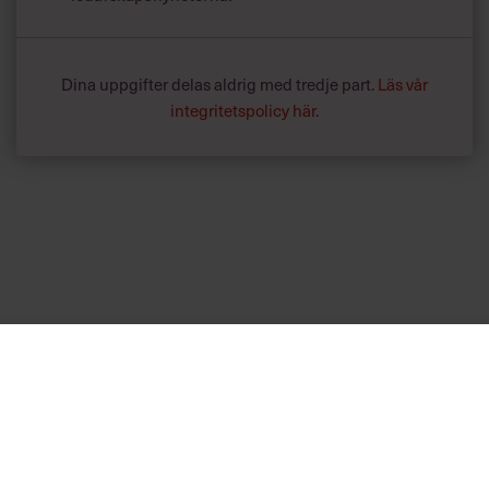
Dina uppgifter delas aldrig med tredje part.
Läs vår
integritetspolicy här
.
Annonssamarbete:
Hälsa