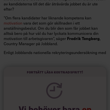
av kandidaterna till det där åtråvärda jobbet du är ute
efter?
”Om flera kandidater har liknande kompetens kan
motivation
vara det som gör skillnaden i ett
anställningsbeslut. Om du blir den som får jobbet kan
alltså bero på hur väl du har lyckats kommunicera din
Fredrik Tengberg
motivation till arbetsgivaren”, säger
,
Country Manager på Jobbland.
Enligt Jobblands nationella rekryteringsundersökning med
cirka 1 000 yrkesverksamma inom
rekrytering
,
HR
eller
företagsledning, är det varken exakt rätt
utbildning
, ett
prydligt CV eller åren av erfarenhet som gör att du får
Fortsätt läsa kostnadsfritt!
jobbet.
Här är 5 faktorer som rekryterare går
igång på
:
Att du är motiverad.
Rekryterare vill försäkra sig
Vi behöver bara
en