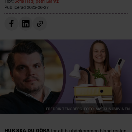
Text:
Sofia Hadjipetri Glantz
Villkor och policy för
Publicerad
2023-06-27
personuppgiftsbehandling
Sök
efter:
Logga in
Prenumerera
Fredrik Tengberg. Foto: Markus Järvinen
HUR SKA DU GÖRA
för att bli ihågkommen bland resten