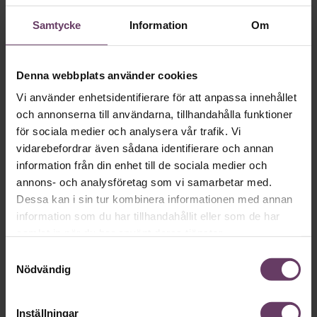
vara
Samtycke
Information
Om
VAL 2026
Provokation, glamour och
Denna webbplats använder cookies
galna utspel? Nej, det är inget för svenska
Vi använder enhetsidentifierare för att anpassa innehållet
väljare. Här är det fortfarande den måttfulla
och annonserna till användarna, tillhandahålla funktioner
partiledarstilen som går hem, säger
för sociala medier och analysera vår trafik. Vi
statsvetaren Jenny Madestam: ”Hellre en
vidarebefordrar även sådana identifierare och annan
tråkig partiledare i foträta skor, än en
information från din enhet till de sociala medier och
annons- och analysföretag som vi samarbetar med.
känslomässig spelevink i högklackat.”
Dessa kan i sin tur kombinera informationen med annan
information som du har tillhandahållit eller som de har
samlat in när du har använt deras tjänster.
Ledarskap
Text:
Fredrik Kullberg
Samtyckesval
Publicerad
2026-08-03
Nödvändig
Inställningar