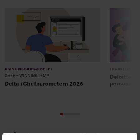
Annonssamarbete:
Framtidens 
Chef + Winningtemp
Deloitte: ”
personal m
Delta i Chefbarometern 2026
Så ska en partiledare