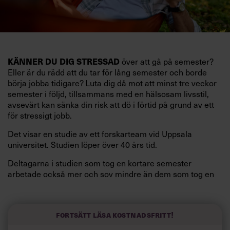
KÄNNER DU DIG STRESSAD
över att gå på semester?
Eller är du rädd att du tar för lång semester och borde
börja jobba tidigare? Luta dig då mot att minst tre veckor
semester i följd, tillsammans med en hälsosam livsstil,
avsevärt kan sänka din risk att dö i förtid på grund av ett
för stressigt jobb.
Det visar en studie av ett forskarteam vid Uppsala
universitet. Studien löper över 40 års tid.
Deltagarna i studien som tog en kortare semester
arbetade också mer och sov mindre än dem som tog en
längre semester, vilket ytterligare ökade stressen i deras
liv.
Forskarna tror sig dessutom kunna uttyda att en längre
Fortsätt läsa kostnadsfritt!
semester har större betydelse för långlevnad än andra