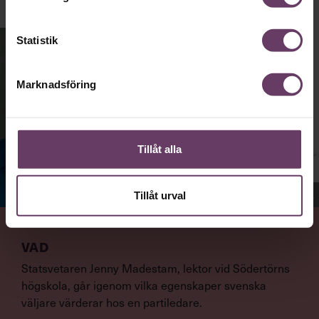
Statistik
Marknadsföring
Tillåt alla
Jenny Madestam, docent i statsvetenskap.
Tillåt urval
VAD
Statsvetaren Jenny Madestam, lektor vid Södertörns
högskola, går igenom vilka egenskaper svenska
väljare värderar hos en partiledare.