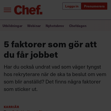
Logga in
Prenumerera
Bra ledare förändrar världen
Utbildningar
Webinar
Nyhetsbrev
Chefdagen
Innehåll från Chef
5 faktorer som gör att
Utbildning för ledare
du får jobbet
Chefakademin+
Har du också undrat vad som väger tyngst
Populära utbildningar
hos rekryterare när de ska ta beslut om vem
som blir anställd? Det finns några faktorer
som sticker ut.
Annonsera
Om oss
Kontakta oss
Karriär
Kundservice