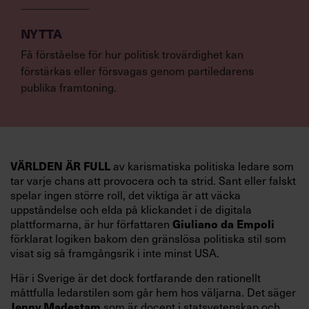
NYTTA
Få förståelse för hur politisk trovärdighet kan
förstärkas eller försvagas genom partiledarens
publika framtoning.
VÄRLDEN ÄR FULL
av karismatiska politiska ledare som
tar varje chans att provocera och ta strid. Sant eller falskt
spelar ingen större roll, det viktiga är att väcka
uppståndelse och elda på klickandet i de digitala
Giuliano da Empoli
plattformarna, är hur författaren
förklarat logiken bakom den gränslösa politiska stil som
visat sig så framgångsrik i inte minst USA.
Här i Sverige är det dock fortfarande den rationellt
måttfulla ledarstilen som går hem hos väljarna. Det säger
Jenny Madestam
som är docent i statsvetenskap och