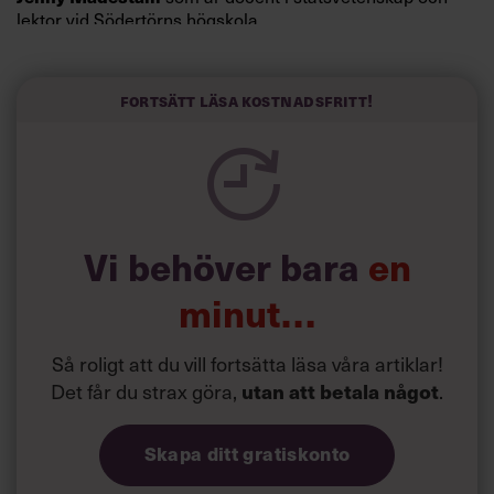
lektor vid Södertörns högskola.
”Svenskarna tar politik på allvar och brukar uppskatta
politiker som har framtoningen av att vara kunniga,
Fortsätt läsa kostnadsfritt!
kompetenta och stå med båda fötterna på jorden. Hellre
en tråkig partiledare i foträta skor än en känslomässig
spelevink i högklackat, är hur jag brukar sammanfatta de
önskningar som svenskarna för fram i undersökningar.”
Läs mer:
Vi behöver bara
en
Siri Wikander: ”Led som i
början av pandemin”
minut…
Så roligt att du vill fortsätta läsa våra artiklar!
Det får du strax göra,
utan att betala något
.
Skapa ditt gratiskonto