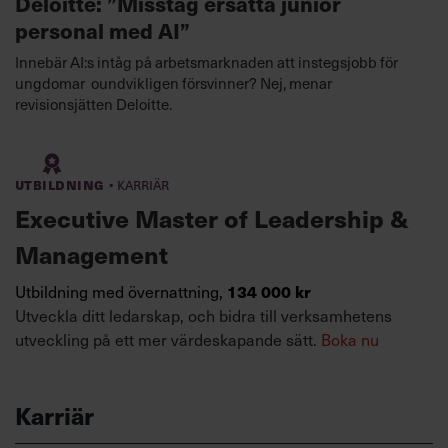
Deloitte: ”Misstag ersätta junior
personal med AI”
Innebär AI:s intåg på arbetsmarknaden att instegsjobb för
ungdomar oundvikligen försvinner? Nej, menar
revisionsjätten Deloitte.
·
Utbildning
Karriär
Executive Master of Leadership &
Management
134 000 kr
Utbildning med övernattning,
Utveckla ditt ledarskap, och bidra till verksamhetens
utveckling på ett mer värdeskapande sätt.
Boka nu
Karriär