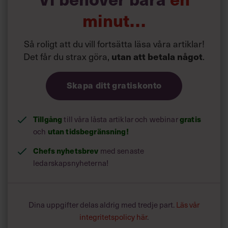
lösning: ”Vad är det du tänker att vi inte har täckt in?”.
minut…
Så roligt att du vill fortsätta läsa våra artiklar!
Det får du strax göra,
.
utan att betala något
Skapa ditt gratiskonto
Tillgång
till våra låsta artiklar och webinar
gratis
och
utan tidsbegränsning!
Chefs nyhetsbrev
med senaste
ledarskapsnyheterna!
Dina uppgifter delas aldrig med tredje part.
Läs vår
integritetspolicy här
.