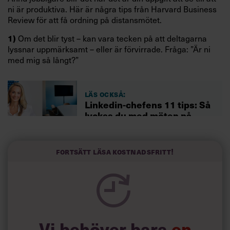
ni är produktiva. Här är några tips från Harvard Business
Review för att få ordning på distansmötet.
Om det blir tyst – kan vara tecken på att deltagarna
1)
lyssnar uppmärksamt – eller är förvirrade. Fråga: ”Är ni
med mig så långt?”
Läs också:
Linkedin-chefens 11 tips: Så
lyckas du med möten på
distans – i coronatider
Fortsätt läsa kostnadsfritt!
Om någon avviker från ämnet – styr samtalet tillbaka
2)
till agendan. Säg till exempel: ”Låt oss vänta med den
punkten – jag vill återvända till NN:s resonemang om XX.
Någon som har input på det?”
Om en deltagare hänger upp sig på en punkt – bekräfta
3)
hens oro men utmana hen också att komma med en egen
Vi behöver bara
en