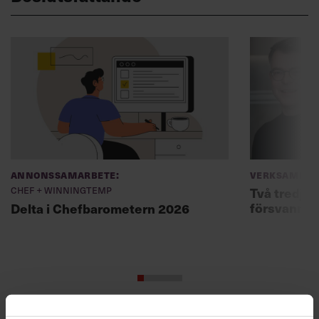
Annonssamarbete:
Verksamhet
Chef + Winningtemp
Två tredjed
försvann –
Delta i Chefbarometern 2026