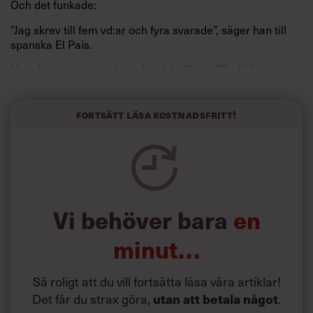
Och det funkade:
”Jag skrev till fem vd:ar och fyra svarade”, säger han till
spanska El País.
Horwitz har nu utvecklat sitt trick till en affärsidé: appen
Sinceerly som konverterar formellt och minutiöst
välskrivna texter – likt de som skapas av AI – till den
kortfattat slarviga vd-stilen.
Fortsätt läsa kostnadsfritt!
Vi behöver bara
en
minut…
Så roligt att du vill fortsätta läsa våra artiklar!
Det får du strax göra,
.
utan att betala något