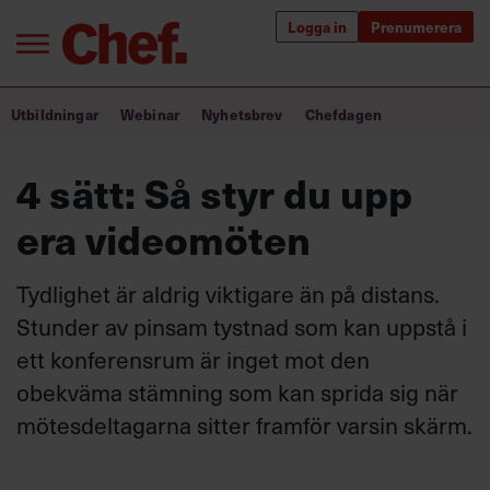
Logga in
Prenumerera
Bra ledare förändrar världen
Utbildningar
Webinar
Nyhetsbrev
Chefdagen
Innehåll från Chef
4 sätt: Så styr du upp
Utbildning för ledare
era videomöten
Chefakademin+
Tydlighet är aldrig viktigare än på distans.
Populära utbildningar
Stunder av pinsam tystnad som kan uppstå i
ett konferensrum är inget mot den
obekväma stämning som kan sprida sig när
Annonsera
mötesdeltagarna sitter framför varsin skärm.
Om oss
Kontakta oss
Kundservice