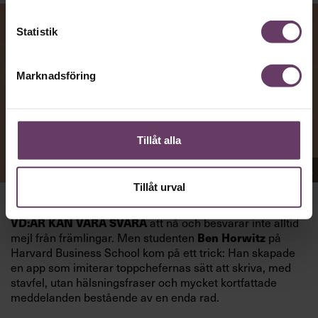
Statistik
Marknadsföring
Tillåt alla
Appen Sinceerly imiterar vd:ars kortfattade språk.
Tillåt urval
att nå och besvarar inte alltid
VD:AR KAN VARA SVÅRA
mejl från främlingar. Men studenten
på
Ben Horwitz
Harvard Business School kom på ett trick: Han skapade
en app som imiterar toppchefernas sätt att skriva, med
stavfel, utan hälsningsfraser och mycket kortfattade
meddelanden bestående av en enda rad.