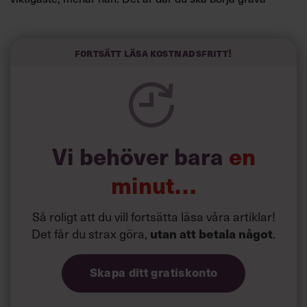
redan i dag.
Här är Björn Lundins tre enkla åtgärder som tagit skruv
och höjt arbetsglädjen på Google:
Fortsätt läsa kostnadsfritt!
Vi behöver bara
en
minut…
Så roligt att du vill fortsätta läsa våra artiklar!
Det får du strax göra,
.
utan att betala något
Skapa ditt gratiskonto