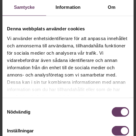
Skriv som en vd med en
Samtycke
Information
Om
app
Denna webbplats använder cookies
MVH VD
Kan en app som förvandlar
Vi använder enhetsidentifierare för att anpassa innehållet
text till korthugget vd-språk – utan
och annonserna till användarna, tillhandahålla funktioner
artighetsfraser, men gärna stavfel – vara
för sociala medier och analysera vår trafik. Vi
vägen för den som vill nå fram till
vidarebefordrar även sådana identifierare och annan
information från din enhet till de sociala medier och
toppcheferna?
annons- och analysföretag som vi samarbetar med.
Dessa kan i sin tur kombinera informationen med annan
information som du har tillhandahållit eller som de har
Kommunikation
samlat in när du har använt deras tjänster.
Text:
Fredrik Kullberg
Publicerad
2026-08-07
Samtyckesval
Nödvändig
Inställningar