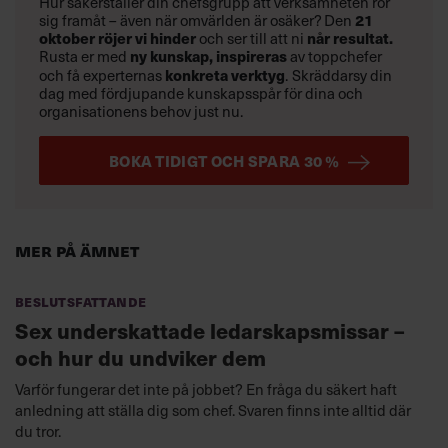
Hur säkerställer din chefsgrupp att verksamheten rör
sig framåt – även när omvärlden är osäker? Den
21
oktober
röjer vi hinder
och ser till att ni
når resultat.
Rusta er med
ny kunskap,
inspireras
av toppchefer
och få experternas
konkreta verktyg
.
Skräddarsy din
dag med fördjupande kunskapsspår för dina och
organisationens behov just nu.
BOKA TIDIGT OCH SPARA 30 %
Mer på ämnet
Beslutsfattande
Sex underskattade ledarskapsmissar –
och hur du undviker dem
Varför fungerar det inte på jobbet? En fråga du säkert haft
anledning att ställa dig som chef. Svaren finns inte alltid där
du tror.