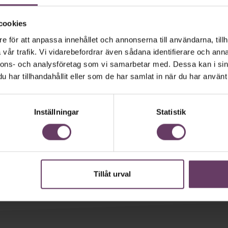
cookies
e för att anpassa innehållet och annonserna till användarna, tillh
Inspiration från Chefakademin
vår trafik. Vi vidarebefordrar även sådana identifierare och anna
8 frågor som hjälper dig ta
nnons- och analysföretag som vi samarbetar med. Dessa kan i sin
bättre beslut
har tillhandahållit eller som de har samlat in när du har använt 
De flesta av dina beslut tar du omedvetet. Här är en
checklista med åtta frågor som får hjärnan på rätt spår
Inställningar
Statistik
– och leder till bättre beslutsfattande.
Tillåt urval