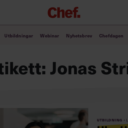
Chefakademin+
Utbildningar
Webinar
Nyhetsbrev
Chefdagen
Lyft ditt ledarskap med C+
Masterclass
Verktyg i vardagen
tikett:
Jonas Str
Ledarskapsbiblioteket
Ledarskapstest
Chef GPT – din chefsassistent i
fickan
·
Utbildning