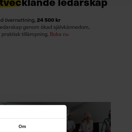
Utvecklande ledarskap
d övernattning,
24 500 kr
t ledarskap genom ökad självkännedom,
 praktisk tillämpning.
Boka nu
Om