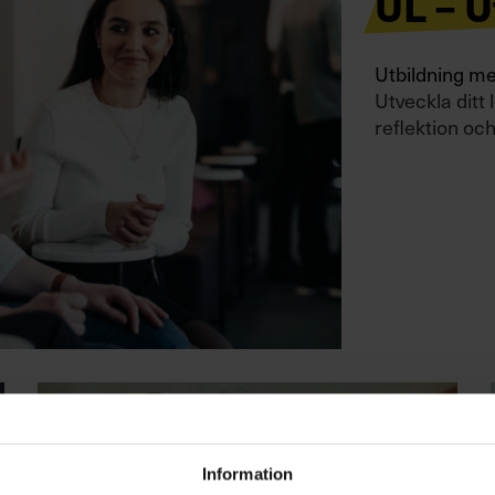
UL – 
Utbildning me
Utveckla dit
reflektion och
Information