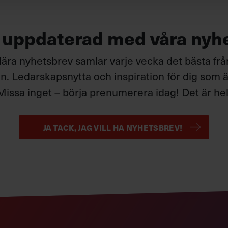
g uppdaterad med våra nyh
ära nyhetsbrev samlar varje vecka det bästa fr
. Ledarskapsnytta och inspiration för dig som är
Missa inget – börja prenumerera idag! Det är helt
JA TACK, JAG VILL HA NYHETSBREV!