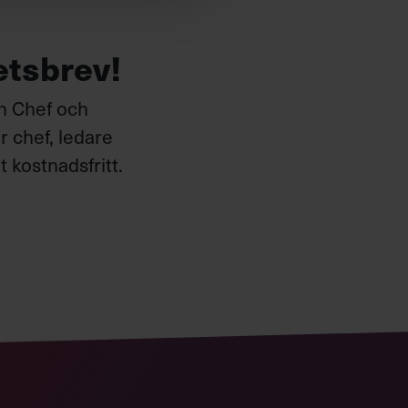
etsbrev!
ån Chef och
 chef, ledare
 kostnadsfritt.