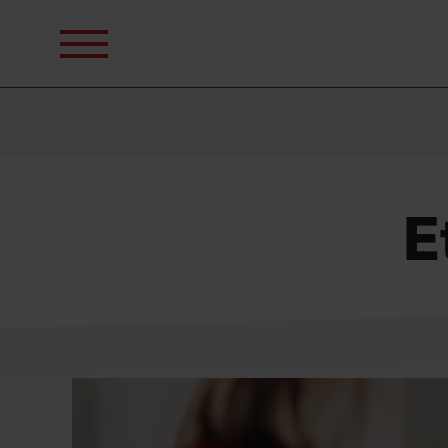
Sök
efter:
E