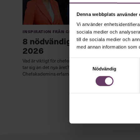
Denna webbplats använder 
Vi använder enhetsidentifierar
Inspiration från Chefakademin
sociala medier och analysera 
8 nödvändiga råd till chefer
till de sociala medier och a
2026
med annan information som du 
Vad är viktigt för chefer och ledare att tänka på när de
Samtyckesval
tar sig an det nya året? De här råden ger några av
Nödvändig
Chefakademins erfarna ledarutvecklare.