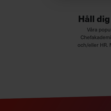
Håll di
Våra popul
Chefakademin
och/eller HR. 