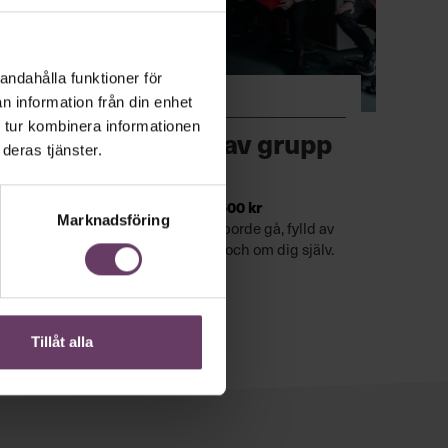
andahålla funktioner för
·
Utbildning
Kommunikation
n information från din enhet
 tur kombinera informationen
UGL – Utveckling av grupp
deras tjänster.
och ledare
Utbildning med övernattning,
24 500 kr
Marknadsföring
UGL är en klassisk utbildning alla borde gå, fylld av
nyttiga insikter om gruppdynamik och om dig själv.
Boka nu
Tillåt alla