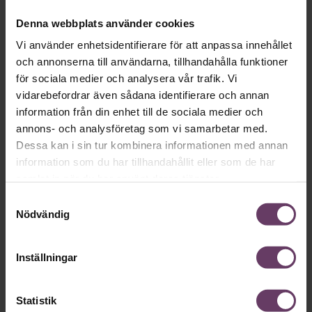
Denna webbplats använder cookies
Arbetsmiljö
Vi använder enhetsidentifierare för att anpassa innehållet
Ledarskapsexperten: ”Förändring hotar
och annonserna till användarna, tillhandahålla funktioner
vår existens”
för sociala medier och analysera vår trafik. Vi
vidarebefordrar även sådana identifierare och annan
Förändring blir extra smärtsam eftersom den hotar vår
existens. Det menar Ann Lagerström, ledarskapskonsult och
information från din enhet till de sociala medier och
existentiell coach.
annons- och analysföretag som vi samarbetar med.
Dessa kan i sin tur kombinera informationen med annan
information som du har tillhandahållit eller som de har
samlat in när du har använt deras tjänster.
Samtyckesval
Nödvändig
Inställningar
Statistik