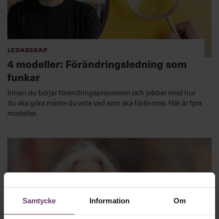
Ledarskap
4 modeller: Förändringsledning som
funkar
Innan du börjar förändringsprocessen och jobbar med hur
du ska göra måste du veta vad som ska förändras. Här är fyra
modeller.
Samtycke
Information
Om