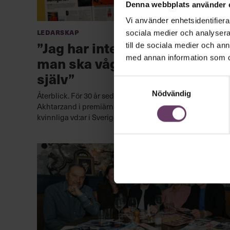
Denna webbplats använder 
Vi använder enhetsidentifierar
Ledarskap
sociala medier och analysera 
”Jag har inte ångrat en dag –
till de sociala medier och a
man ska våga och tro på sig
med annan information som du 
själv”
Samtyckesval
Nödvändig
Återblick. För 30 år sedan skrev Chef om Minoo
Akhtarzand i premiärnumret. Då var hon en av få
kvinnliga vd:ar i Sverige. Det här gör hon i dag.