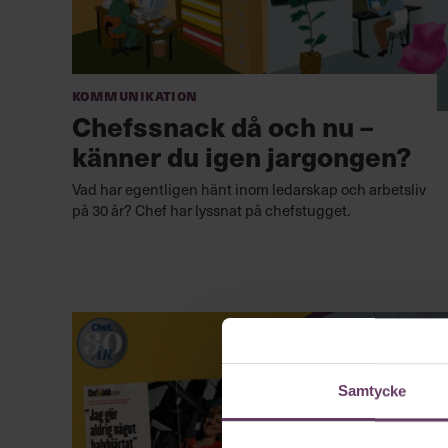
Kommunikation
Chefssnack då och nu –
känner du igen jargongen?
Vad har egentligen hänt inom ledarskap och arbetsliv
på 30 år? Chef har lyssnat på chefstugget.
Samtycke