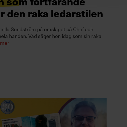
n som fortfarande
ör den raka ledarstilen
milla Sundström på omslaget på Chef och
ela handen. Vad säger hon idag som sin raka
 mer