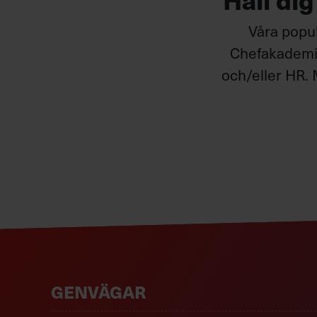
Våra popul
Chefakademin
och/eller HR. 
GENVÄGAR