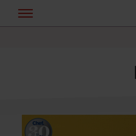
Sök
efter: