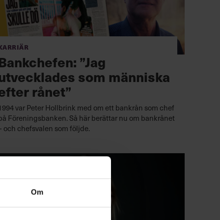
Karriär
Bankchefen: ”Jag
utvecklades som människa
efter rånet”
1994 var Peter Hollbrink med om ett bankrån som chef
på Föreningsbanken. Så här berättar nu om bankrånet
– och chefsvalen som följde.
Om