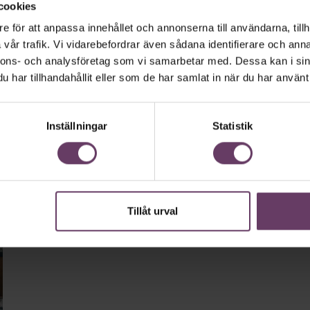
cookies
e för att anpassa innehållet och annonserna till användarna, tillh
Ledarskap
vår trafik. Vi vidarebefordrar även sådana identifierare och anna
Livsstil, lean, lärande – så
nnons- och analysföretag som vi samarbetar med. Dessa kan i sin
växte svenska ledarskapet
har tillhandahållit eller som de har samlat in när du har använt 
fram
Inställningar
Statistik
I trettio år har Chef varit chefernas ledsagare. Under
tiden har samhället förändrats, liksom synen på
ledarskap.
Tillåt urval