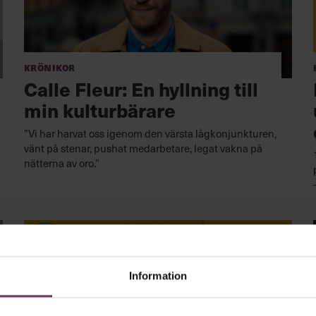
Krönikor
Calle Fleur: En hyllning till
min kulturbärare
”Vi har harvat oss igenom den värsta lågkonjunkturen,
vänt på stenar, pushat medarbetare, legat vakna på
nätterna av oro.”
Information