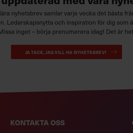
ära nyhetsbrev samlar varje vecka det bästa fr
. Ledarskapsnytta och inspiration för dig som är
Missa inget – börja prenumerera idag! Det är helt
JA TACK, JAG VILL HA NYHETSBREV!
KONTAKTA OSS