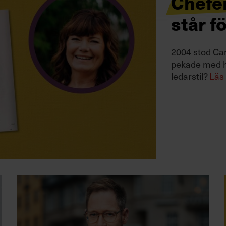
Chefe
står f
2004 stod Ca
pekade med h
ledarstil?
Läs