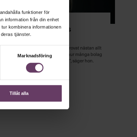
andahålla funktioner för
Ledarskap
n information från din enhet
Från vd till cheflös
 tur kombinera informationen
organisation
deras tjänster.
Åsa Sånemyr har under 30 års tid provat nästan allt
inom ledarskap. ”Blir skrämd över hur många bolag
Marknadsföring
som fortfarande är kvar i det gamla”, säger hon.
Tillåt alla